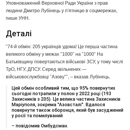
Уповноважений Верховної Ради України з прав
людини Дмитро Лубінець у п'ятницю в соцмережах,
пише УНН.
Деталі
"74-й обмін: 205 українців удома! Це перша частина
великого обміну у межах "1000" на "1000" На
Батьківщину повертаються військові ЗСУ, у тому числі
ТрО, НГУ, ДПСУ. Серед звільнених —
військовослужбовці "Азову"", – вказав Лубінець.
Цей обмін особливий тим, що 95% повернутих
сьогодні потрапили у полон у 2022 році (193
Захисників з 205). Це велика частина Захисників
Маріуполя, зокрема "Азовсталі". Вдалося
повернути також оборонця, який був засуджений
у росії та помилуваний
– повідомив Омбудсман.