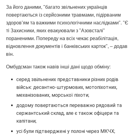
За його даними, "багато звільнених українців
повертаються із серйозними травмами, підірваним
здоров’ям та важкими психологічними наслідками". "Є
ті Захисники, яких евакуювали з "Азовсталі"
пораненими. Попереду на всіх чекає реабілітація,
відновлення документів і банківських карток", – додав
він.
Омбудсман також навів інші дані щодо обміну:
серед звільнених представники різних родів
військ: десантно-штурмових, мотопіхотних,
механізованих, морської піхоти;
додому повертаються переважно рядовий та
сержантський склад, але є також офіцери та
капітани;
усі були підтверджені у полоні через МКЧХ;