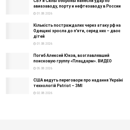
СБУ и Силы обороны нанесли удар по
авиазаводу, порту и нефтезаводу в России
01.08.2026
Кількість постраждалих через атаку рф на
Одещині зросла до п'яти, серед них – двоє
дітей
01.08.2026
Погиб Алексей Юков, возглавлявший
поисковую группу «Плацдарм». ВИДЕО
05.08.2026
США ведуть переговори про надання Україні
технологій Patriot – ЗМІ
02.08.2026