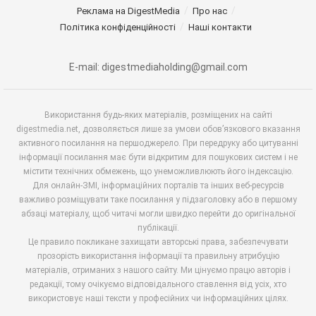
Реклама на DigestMedia
Про нас
Політика конфіденційності
Наші контакти
E-mail: digestmediaholding@gmail.com
Використання будь-яких матеріалів, розміщених на сайті
digestmedia.net, дозволяється лише за умови обов’язкового вказання
активного посилання на першоджерело. При передруку або цитуванні
інформації посилання має бути відкритим для пошукових систем і не
містити технічних обмежень, що унеможливлюють його індексацію.
Для онлайн-ЗМІ, інформаційних порталів та інших веб-ресурсів
важливо розміщувати таке посилання у підзаголовку або в першому
абзаці матеріалу, щоб читачі могли швидко перейти до оригінальної
публікації.
Це правило покликане захищати авторські права, забезпечувати
прозорість використання інформації та правильну атрибуцію
матеріалів, отриманих з нашого сайту. Ми цінуємо працю авторів і
редакції, тому очікуємо відповідального ставлення від усіх, хто
використовує наші тексти у професійних чи інформаційних цілях.