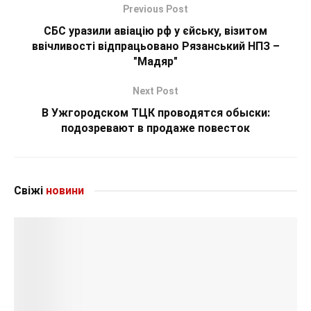
Previous Post
СБС уразили авіацію рф у єйську, візитом
ввічливості відпрацьовано Рязанський НПЗ –
"Мадяр"
Next Post
В Ужгородском ТЦК проводятся обыски:
подозревают в продаже повесток
Свіжі
новини