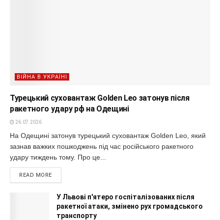
ВІЙНА В УКРАЇНІ
Турецький суховантаж Golden Leo затонув після
ракетного удару рф на Одещині
26.07.2026
На Одещині затонув турецький суховантаж Golden Leo, який
зазнав важких пошкоджень під час російського ракетного
удару тиждень тому. Про це...
READ MORE
У Львові п'ятеро госпіталізованих після
ракетної атаки, змінено рух громадського
транспорту