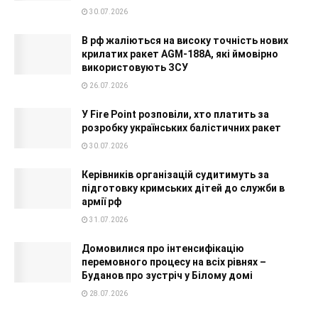
30.07.2026
В рф жаліються на високу точність нових
крилатих ракет AGM-188A, які ймовірно
використовують ЗСУ
26.07.2026
У Fire Point розповіли, хто платить за
розробку українських балістичних ракет
30.07.2026
Керівників організацій судитимуть за
підготовку кримських дітей до служби в
армії рф
31.07.2026
Домовилися про інтенсифікацію
перемовного процесу на всіх рівнях –
Буданов про зустріч у Білому домі
28.07.2026