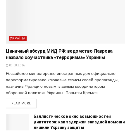
УКРАЇНА
Циничный абсурд МИД РФ: ведомство Лаврова
назвало соучастника «терроризма» Украины
05.08.2026
Российское министерство иностранных дел официально
переформатировало ключевые тезисы своей пропаганды,
назначив Францию новым главным координатором
оборонной политики Украины. Попытки Кремля...
READ MORE
Баллистическое окно возможностей
диктатора: как задержки западной помощи
лишили Украину защиты