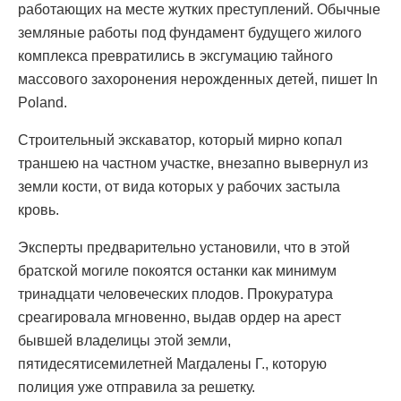
работающих на месте жутких преступлений. Обычные
земляные работы под фундамент будущего жилого
комплекса превратились в эксгумацию тайного
массового захоронения нерожденных детей, пишет In
Poland.
Строительный экскаватор, который мирно копал
траншею на частном участке, внезапно вывернул из
земли кости, от вида которых у рабочих застыла
кровь.
Эксперты предварительно установили, что в этой
братской могиле покоятся останки как минимум
тринадцати человеческих плодов. Прокуратура
среагировала мгновенно, выдав ордер на арест
бывшей владелицы этой земли,
пятидесятисемилетней Магдалены Г., которую
полиция уже отправила за решетку.