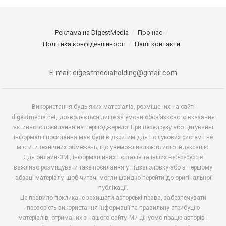
Реклама на DigestMedia
Про нас
Політика конфіденційності
Наші контакти
E-mail: digestmediaholding@gmail.com
Використання будь-яких матеріалів, розміщених на сайті
digestmedia.net, дозволяється лише за умови обов’язкового вказання
активного посилання на першоджерело. При передруку або цитуванні
інформації посилання має бути відкритим для пошукових систем і не
містити технічних обмежень, що унеможливлюють його індексацію.
Для онлайн-ЗМІ, інформаційних порталів та інших веб-ресурсів
важливо розміщувати таке посилання у підзаголовку або в першому
абзаці матеріалу, щоб читачі могли швидко перейти до оригінальної
публікації.
Це правило покликане захищати авторські права, забезпечувати
прозорість використання інформації та правильну атрибуцію
матеріалів, отриманих з нашого сайту. Ми цінуємо працю авторів і