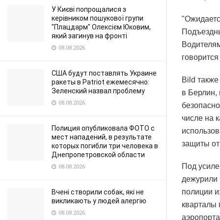
У Києві попрощалися з
керівником пошукової групи
"Ожидаетс
"Плацдарм" Олексієм Юковим,
Подъездны
який загинув на фронті
Водителям
08.08.2026
говорится
США будут поставлять Украине
Bild такж
ракеты в Patriot ежемесячно:
Зеленский назвал проблему
в Берлин,
08.08.2026
безопасно
числе на 
Полиция опубликовала ФОТО с
использов
мест нападений, в результате
защиты от
которых погибли три человека в
Днепропетровской области
Под усиле
08.08.2026
дежурили 
полиции и
Вчені створили собак, які не
викликають у людей алергію
кварталы 
08.08.2026
аэропорта