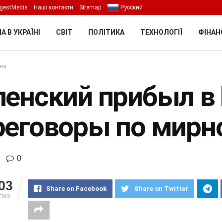
gestMedia
Наші контакти
Sitemap
Русский
А В УКРАЇНІ
СВІТ
ПОЛІТИКА
ТЕХНОЛОГІЇ
ФІНАН
їна
ленский прибыл в 
реговоры по мирн
0
03
Share on Facebook
Share on Twitter
IEWS