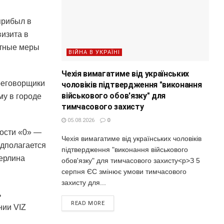
прибыл в
изита в
нтные меры
ВІЙНА В УКРАЇНІ
Чехія вимагатиме від українських
реговорщики
чоловіків підтвердження "виконання
військового обов'язку" для
му в городе
тимчасового захисту
05.08.2026
0
ности «0» —
Чехія вимагатиме від українських чоловіків
едполагается
підтвердження "виконання військового
Берлина
обов'язку" для тимчасового захисту<p>З 5
серпня ЄС змінює умови тимчасового
захисту для...
ь
READ MORE
нии VIZ