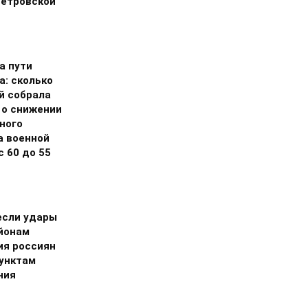
етровской
а пути
а: сколько
й собрала
 о снижении
ного
а военной
 60 до 55
если удары
айонам
ия россиян
пунктам
ния
и