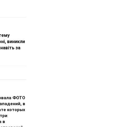
тему
ні, виникли
навіть за
овала ФОТО
ападений, в
ате которых
 три
а в