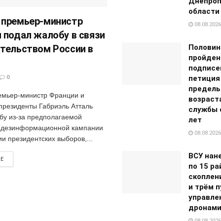
Днепроп
области
 премьер-министр
08.08.2026
 подал жалобу в связи
тельством России в
Половин
пройден
подписе
0
петиция
предель
мьер-министр Франции и
возраст
 президенты Габриэль Атталь
службы с
бу из-за предполагаемой
лет
 дезинформационной кампании
08.08.2026
и президентских выборов,...
ВСУ нан
RE
по 15 р
скоплен
и трём 
управле
дронам
08.08.2026