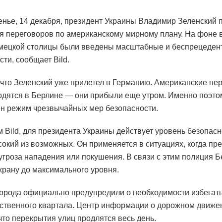
енье, 14 декабря, президент Украины Владимир Зеленский 
я переговоров по американскому мирному плану. На фоне в
мецкой столицы были введены масштабные и беспрецеде
ти, сообщает Bild.
 что Зеленский уже прилетел в Германию. Американские пе
одятся в Берлине — они прибыли еще утром. Именно поэто
н режим чрезвычайных мер безопасности.
 Bild, для президента Украины действует уровень безопас
окий из возможных. Он применяется в ситуациях, когда пр
угроза нападения или покушения. В связи с этим полиция 
храну до максимального уровня.
орода официально предупредили о необходимости избегат
ственного квартала. Центр информации о дорожном движе
что перекрытия улиц продлятся весь день.