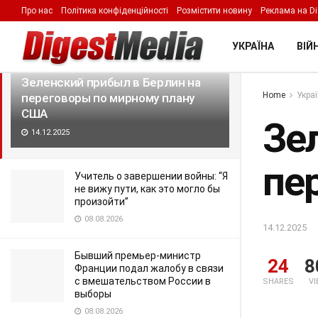
Про нас
Політика конфіденційності
Розмістити новину
Реклама на Di
LATEST
TRENDING
Filter
УКРАЇНА
ВІЙН
Зеленский прибыл в Берлин на
Home
Укра
переговоры по мирному плану
США
Зе
14.12.2025
пе
Учитель о завершении войны: “Я
не вижу пути, как это могло бы
произойти”
08.08.2026
14.12.2025
Бывший премьер-министр
24
8
Франции подал жалобу в связи
с вмешательством России в
SHARES
V
выборы
08.08.2026