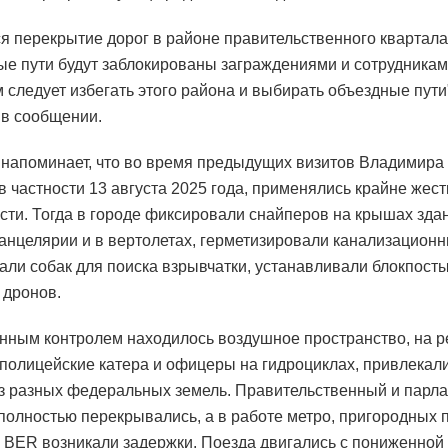
я перекрытие дорог в районе правительственного квартала
е пути будут заблокированы заграждениями и сотрудникам
 следует избегать этого района и выбирать объездные пути
 в сообщении.
е напоминает, что во время предыдущих визитов Владимира
 в частности 13 августа 2025 года, применялись крайне жес
сти. Тогда в городе фиксировали снайперов на крышах здан
канцелярии и в вертолетах, герметизировали канализационн
али собак для поиска взрывчатки, устанавливали блокпост
 дронов.
нным контролем находилось воздушное пространство, на 
полицейские катера и офицеры на гидроциклах, привлекал
з разных федеральных земель. Правительственный и парл
полностью перекрывались, а в работе метро, пригородных 
 BER возникали задержки. Поезда двигались с пониженной 