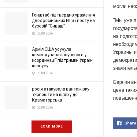
могли нео
Генштаб підтвердив ураження
"Мы уже п
двох російських НПЗ і посту на
буровій "Сиваш"
государст
08.08.2026
на подгот
необходим
Армія США усунула
Украины и
командувача залученого у
демократи
координації підтримки Україні
корпусу
значитель
08.08.2026
Берлин вн
росія атакувала вантажівку
цена таки
Укрпошти на шляху до
повышенно
Краматорська
08.08.2026
Share
LOAD MORE