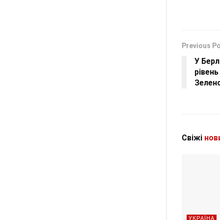
Previous P
У Берл
рівень
Зеленс
Свіжі
нов
УКРАЇНА