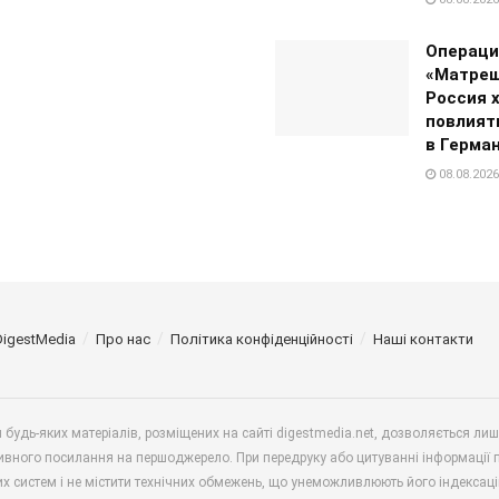
Операци
«Матреш
Россия 
повлият
в Герма
08.08.2026
DigestMedia
Про нас
Політика конфіденційності
Наші контакти
будь-яких матеріалів, розміщених на сайті digestmedia.net, дозволяється ли
ивного посилання на першоджерело. При передруку або цитуванні інформації 
х систем і не містити технічних обмежень, що унеможливлюють його індексаці