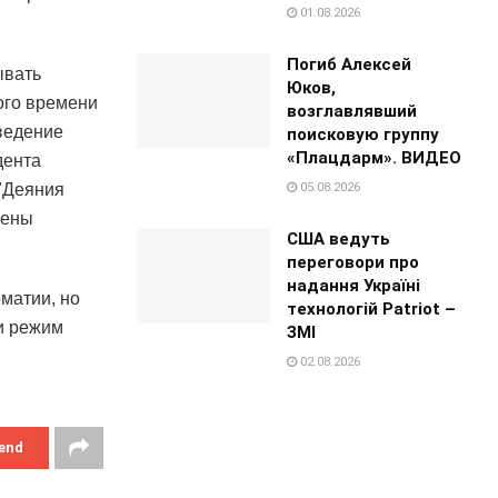
01.08.2026
Погиб Алексей
ывать
Юков,
ого времени
возглавлявший
ведение
поисковую группу
«Плацдарм». ВИДЕО
дента
05.08.2026
 "Деяния
чены
США ведуть
переговори про
надання Україні
матии, но
технологій Patriot –
и режим
ЗМІ
02.08.2026
end