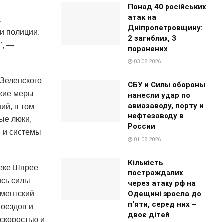
Понад 40 російських
атак на
.
Дніпропетровщину:
и полиции.
2 загиблих, 3
", —
поранених
03.08.2026
 Зеленского
СБУ и Силы обороны
ткие меры
нанесли удар по
авиазаводу, порту и
ий, в том
нефтезаводу в
ые люки,
России
ы и системы
01.08.2026
Кількість
реке Шпрее
постраждалих
ись силы
через атаку рф на
Одещині зросла до
аментский
п'яти, серед них –
поездов и
двоє дітей
скоростью и