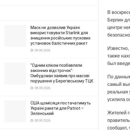
В воскрес
Берлин дл
центре не
Маск не дозволив Україні
використовувати Starlink для
безопаснос
знищення російських пускових
установок балістичних ракет
Известно,
08.08.2026
также нах
был введе
"Одним кліком позбавляли
законних відстрочок":
Омбудсман заявив про масові
По данным
порушення у Берегівському ТЦК
самый выс
08.08.2026
реальная 
усилила о
США щомісяця постачатимуть
Україні ракети для Patriot –
Жителей г
Зеленський
правитель
08.08.2026
сообщил, 