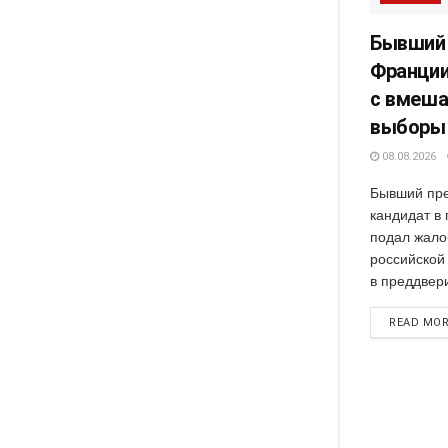
Бывший
Франции
с вмеша
выборы
08.08.2026
Бывший пре
кандидат в
подал жало
российской
в преддвери
READ MO