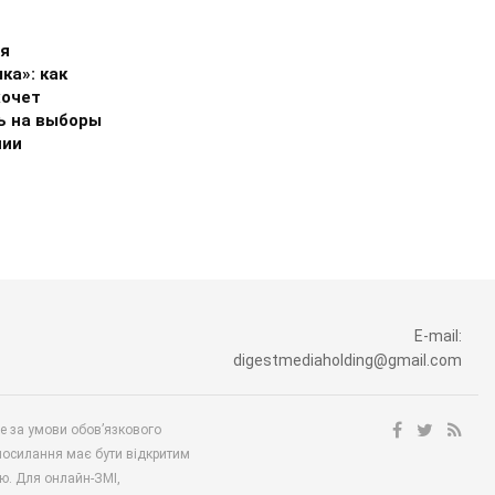
я
ка»: как
хочет
ь на выборы
нии
E-mail:
digestmediaholding@gmail.com
ше за умови обов’язкового
посилання має бути відкритим
ю. Для онлайн-ЗМІ,