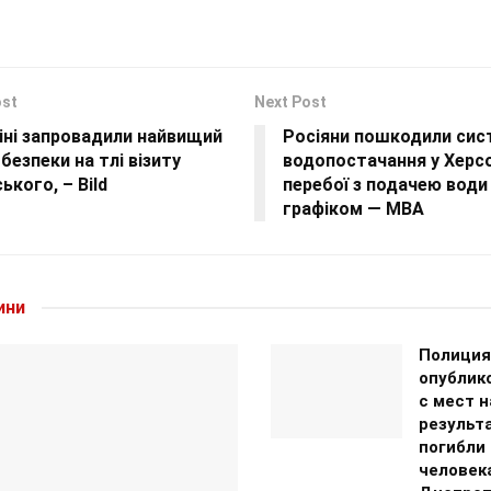
ost
Next Post
іні запровадили найвищий
Росіяни пошкодили сис
 безпеки на тлі візиту
водопостачання у Херсо
ького, – Bild
перебої з подачею води 
графіком — МВА
ини
Полиция
опублик
с мест н
результ
погибли
человек