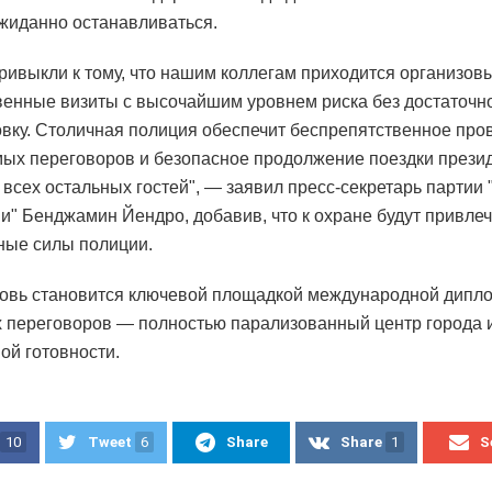
жиданно останавливаться.
ривыкли к тому, что нашим коллегам приходится организов
венные визиты с высочайшим уровнем риска без достаточн
овку. Столичная полиция обеспечит беспрепятственное про
ых переговоров и безопасное продолжение поездки прези
 всех остальных гостей", — заявил пресс-секретарь партии
и" Бенджамин Йендро, добавив, что к охране будут привле
ные силы полиции.
овь становится ключевой площадкой международной дипло
х переговоров — полностью парализованный центр города 
й готовности.
10
Tweet
6
Share
Share
1
S