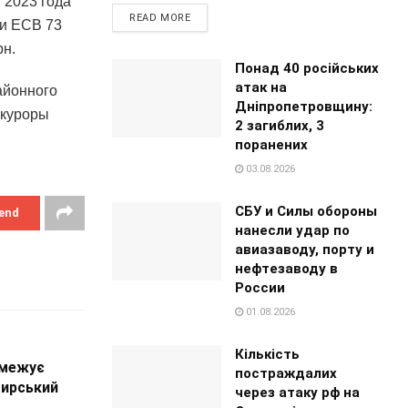
 2023 года
READ MORE
 и ЕСВ 73
рн.
Понад 40 російських
атак на
айонного
Дніпропетровщину:
окуроры
2 загиблих, 3
поранених
03.08.2026
СБУ и Силы обороны
end
нанесли удар по
авиазаводу, порту и
нефтезаводу в
России
01.08.2026
Кількість
бмежує
постраждалих
 Сирський
через атаку рф на