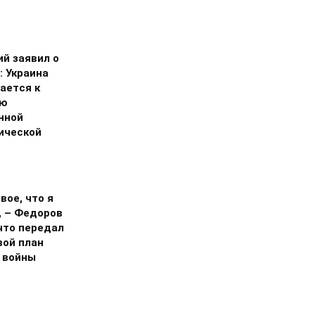
ий заявил о
: Украина
ается к
ию
нной
ической
вое, что я
, – Федоров
что передал
вой план
 войны