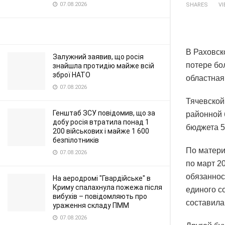
07.08.2026
SHARES
V
В Раховск
Залужний заявив, що росія
потере бо
знайшла протидію майже всій
зброї НАТО
областная
07.08.2026
Тячевской
Генштаб ЗСУ повідомив, що за
районной 
добу росія втратила понад 1
бюджета 57
200 військових і майже 1 600
безпілотників
По матери
07.08.2026
по март 2
обязаннос
На аеродромі "Гвардійське" в
Криму спалахнула пожежа після
единого с
вибухів – повідомляють про
составила 
ураження складу ПММ
07.08.2026