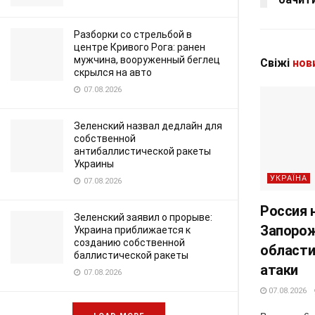
Разборки со стрельбой в
центре Кривого Рога: ранен
мужчина, вооруженный беглец
Свіжі
нов
скрылся на авто
07.08.2026
Зеленский назвал дедлайн для
собственной
антибаллистической ракеты
Украины
УКРАЇНА
07.08.2026
Россия 
Зеленский заявил о прорыве:
Запорож
Украина приближается к
созданию собственной
области
баллистической ракеты
атаки
07.08.2026
07.08.2026