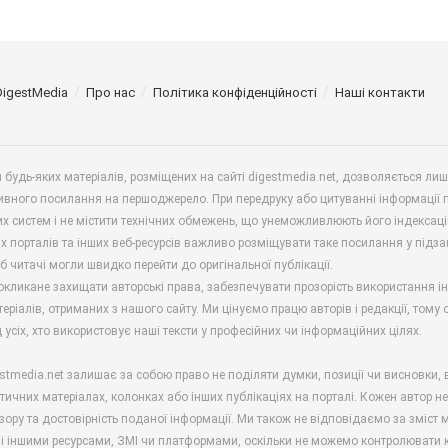
DigestMedia
Про нас
Політика конфіденційності
Наші контакти
будь-яких матеріалів, розміщених на сайті digestmedia.net, дозволяється ли
ивного посилання на першоджерело. При передруку або цитуванні інформації 
х систем і не містити технічних обмежень, що унеможливлюють його індексаці
х порталів та інших веб-ресурсів важливо розміщувати таке посилання у підз
б читачі могли швидко перейти до оригінальної публікації.
окликане захищати авторські права, забезпечувати прозорість використання і
еріалів, отриманих з нашого сайту. Ми цінуємо працю авторів і редакції, тому
 усіх, хто використовує наші тексти у професійних чи інформаційних цілях.
stmedia.net залишає за собою право не поділяти думки, позиції чи висновки, 
ітичних матеріалах, колонках або інших публікаціях на порталі. Кожен автор н
зору та достовірність поданої інформації. Ми також не відповідаємо за зміст м
і іншими ресурсами, ЗМІ чи платформами, оскільки не можемо контролювати к