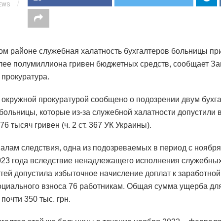
IEWS
ом районе служебная халатность бухгалтеров больницы пр
лее полумиллиона гривен бюджетных средств, сообщает За
 прокуратура.
 окружной прокуратурой сообщено о подозрении двум бухг
больницы, которые из-за служебной халатности допустили 
6 тысяч гривен (ч. 2 ст. 367 УК Украины).
алам следствия, одна из подозреваемых в период с ноября
023 года вследствие ненадлежащего исполнения служебны
тей допустила избыточное начисление доплат к заработной
оциального взноса 76 работникам. Общая сумма ущерба дл
почти 350 тыс. грн.