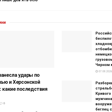
ини
Российс
беспило
хладнок
отбомби
немецко
грузовом
Черном 
07.08.2026
нанесла удары по
ью и Херсонской
Разборк
: какие последствия
стрельб
Кривого 
мужчина
0
вооруже
беглец 