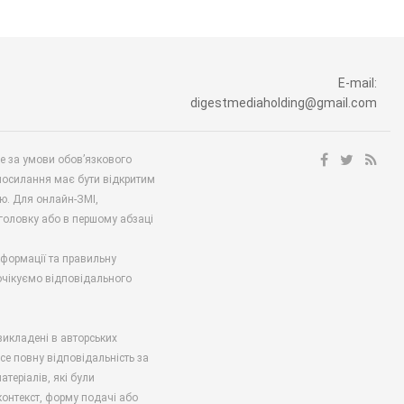
E-mail:
digestmediaholding@gmail.com
ше за умови обов’язкового
посилання має бути відкритим
ю. Для онлайн-ЗМІ,
аголовку або в першому абзаці
нформації та правильну
 очікуємо відповідального
викладені в авторських
есе повну відповідальність за
атеріалів, які були
онтекст, форму подачі або