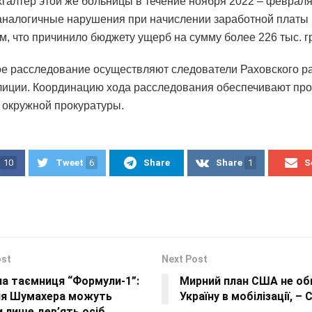
хгалтер этой же больницы в течение ноября 2022 – февраля
аналогичные нарушения при начислении заработной платы
м, что причинило бюджету ущерб на сумму более 226 тыс. г
е расследование осуществляют следователи Раховского р
лиции. Координацию хода расследования обеспечивают пр
 окружной прокуратуры.
10
Tweet
6
Share
Share
1
S
ost
Next Post
на таємниця “Формули-1”:
Мирний план США не о
ля Шумахера можуть
Україну в мобілізації, –
 лише дев’ять осіб