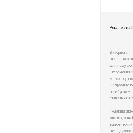
Реклама на 
Використання 
вказання акт
для пошукови
інформаційни
матеріалу, що
Це правило п
атрибуцію мат
ставлення від
Редакція dige
статтях, анал
власну точку 
передрукован