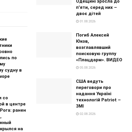
Одещині зросла до
п'яти, серед них –
двоє дітей
01.08.2026
Погиб Алексей
кие
Юков,
тники
возглавлявший
ровно
поисковую группу
лись по
«Плацдарм». ВИДЕО
му
05.08.2026
у судну в
море
США ведуть
переговори про
надання Україні
и со
технологій Patriot –
ой в центре
ЗМІ
Рога: ранен
02.08.2026
,
нный
скрылся на