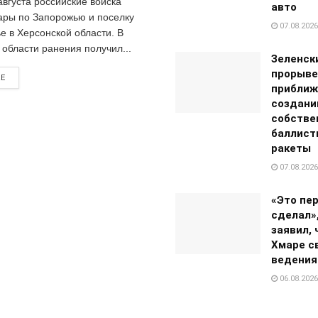
августа российские войска
авто
ары по Запорожью и поселку
07.08.2026
е в Херсонской области. В
 области ранения получил...
Зеленск
прорыве
RE
приближ
создан
собстве
баллист
ракеты
07.08.2026
«Это пер
сделал»
заявил, 
Хмаре с
ведения
06.08.2026