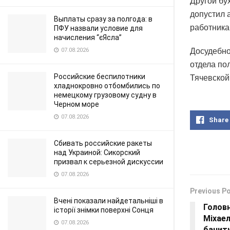
Другой бу
допустил 
Выплаты сразу за полгода: в
работника
ПФУ назвали условие для
начисления “єЯсла”
07.08.2026
Досудебно
отдела по
Российские беспилотники
Тячевской
хладнокровно отбомбились по
немецкому грузовому судну в
Черном море
07.08.2026
Share
Сбивать российские ракеты
над Украиной: Сикорский
призвал к серьезной дискуссии
07.08.2026
Previous P
Вчені показали найдетальніші в
Голов
історії знімки поверхні Сонця
Міхае
07.08.2026
бачити