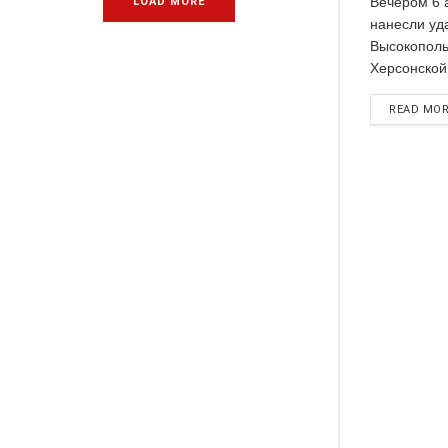
Вечером 6 
LOAD MORE
нанесли уд
Высокополь
Херсонской
READ MO