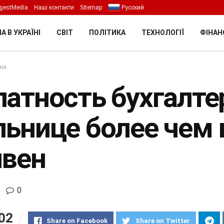
gestMedia
Наші контакти
Sitemap
Русский
А В УКРАЇНІ
СВІТ
ПОЛІТИКА
ТЕХНОЛОГІЇ
ФІНАН
їна
латность бухгалт
льнице более чем
ивен
0
02
Share on Facebook
Share on Twitter