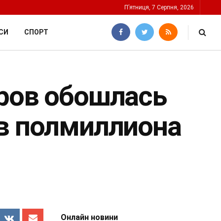
П’ятниця, 7 Серпня, 2026
СИ
СПОРТ
еров обошлась
 в полмиллиона
Онлайн новини