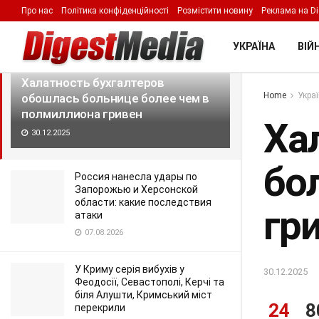
Про нас
Політика конфіденційності
Розмістити новину
Реклама на Di
LATEST
TRENDING
Filter
УКРАЇНА
ВІЙН
Халатность бухгалтеров
Home
Укра
обошлась больнице более чем в
полмиллиона гривен
Ха
30.12.2025
бо
Россия нанесла удары по
Запорожью и Херсонской
области: какие последствия
гр
атаки
07.08.2026
У Криму серія вибухів у
30.12.2025
Феодосії, Севастополі, Керчі та
біля Алушти, Кримський міст
24
8
перекрили