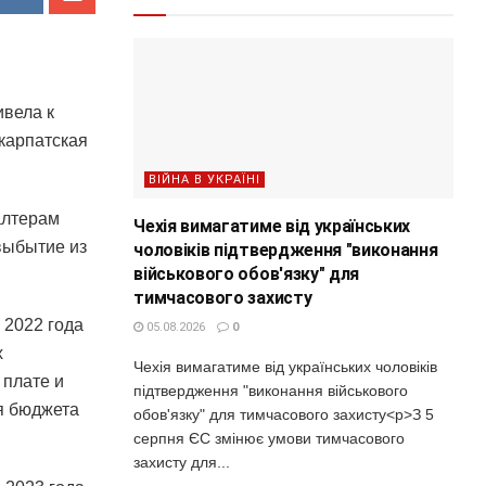
ивела к
карпатская
ВІЙНА В УКРАЇНІ
алтерам
Чехія вимагатиме від українських
выбытие из
чоловіків підтвердження "виконання
військового обов'язку" для
тимчасового захисту
 2022 года
05.08.2026
0
х
Чехія вимагатиме від українських чоловіків
 плате и
підтвердження "виконання військового
я бюджета
обов'язку" для тимчасового захисту<p>З 5
серпня ЄС змінює умови тимчасового
захисту для...