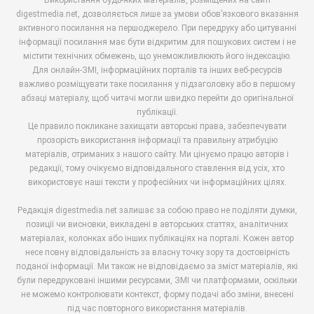
digestmedia.net, дозволяється лише за умови обов’язкового вказання
активного посилання на першоджерело. При передруку або цитуванні
інформації посилання має бути відкритим для пошукових систем і не
містити технічних обмежень, що унеможливлюють його індексацію.
Для онлайн-ЗМІ, інформаційних порталів та інших веб-ресурсів
важливо розміщувати таке посилання у підзаголовку або в першому
абзаці матеріалу, щоб читачі могли швидко перейти до оригінальної
публікації.
Це правило покликане захищати авторські права, забезпечувати
прозорість використання інформації та правильну атрибуцію
матеріалів, отриманих з нашого сайту. Ми цінуємо працю авторів і
редакції, тому очікуємо відповідального ставлення від усіх, хто
використовує наші тексти у професійних чи інформаційних цілях.
Редакція digestmedia.net залишає за собою право не поділяти думки,
позиції чи висновки, викладені в авторських статтях, аналітичних
матеріалах, колонках або інших публікаціях на порталі. Кожен автор
несе повну відповідальність за власну точку зору та достовірність
поданої інформації. Ми також не відповідаємо за зміст матеріалів, які
були передруковані іншими ресурсами, ЗМІ чи платформами, оскільки
не можемо контролювати контекст, форму подачі або зміни, внесені
під час повторного використання матеріалів.