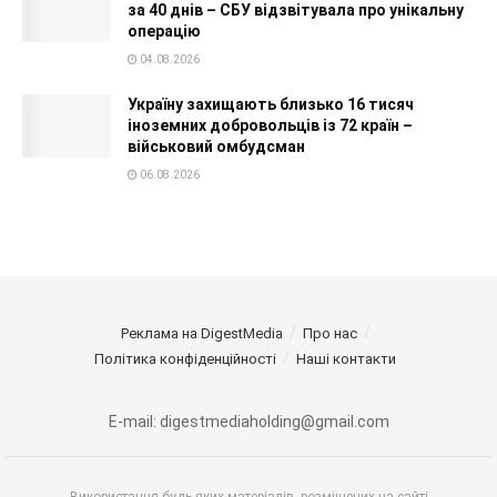
за 40 днів – СБУ відзвітувала про унікальну
операцію
04.08.2026
Україну захищають близько 16 тисяч
іноземних добровольців із 72 країн –
військовий омбудсман
06.08.2026
Реклама на DigestMedia
Про нас
Політика конфіденційності
Наші контакти
E-mail: digestmediaholding@gmail.com
Використання будь-яких матеріалів, розміщених на сайті