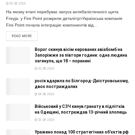
05.08.2026
На якому етапі перебуває запуск антибалістичного щита
Freyja: у Fire Point розкрили деталі<p>Українська компанія
Fire Point почала інтеграцію компонентів від...
READ MORE
Ворог скинув вісім керованих авіабомб на
Запоріжжя за півтори години: одна людина
загинула, ще 18 – поранені
02.08.2026
росія вдарила по Білгород-Дністровському,
двоє постраждалих
04.08.2026
Військовий у СЗЧ кинув гранату в підлітків
на Одещині, постраждав 13-річний хлопець
03.08.2026
Уражено понад 100 стратегічних об'єктів рф