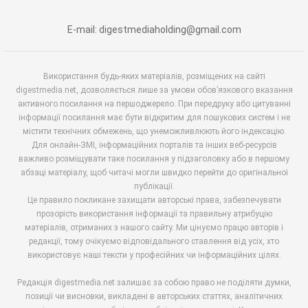
E-mail: digestmediaholding@gmail.com
Використання будь-яких матеріалів, розміщених на сайті
digestmedia.net, дозволяється лише за умови обов’язкового вказання
активного посилання на першоджерело. При передруку або цитуванні
інформації посилання має бути відкритим для пошукових систем і не
містити технічних обмежень, що унеможливлюють його індексацію.
Для онлайн-ЗМІ, інформаційних порталів та інших веб-ресурсів
важливо розміщувати таке посилання у підзаголовку або в першому
абзаці матеріалу, щоб читачі могли швидко перейти до оригінальної
публікації.
Це правило покликане захищати авторські права, забезпечувати
прозорість використання інформації та правильну атрибуцію
матеріалів, отриманих з нашого сайту. Ми цінуємо працю авторів і
редакції, тому очікуємо відповідального ставлення від усіх, хто
використовує наші тексти у професійних чи інформаційних цілях.
Редакція digestmedia.net залишає за собою право не поділяти думки,
позиції чи висновки, викладені в авторських статтях, аналітичних