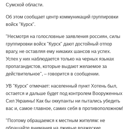
Сумской области.
Об этом сообщает центр коммуникаций группировки
войск "Курск".
"Несмотря на голословные заявления россиян, силы
группировки войск "Курск" дают достойный отпор
врагу, не оставляя ему никаких шансов на успех.
Успех у них наблюдается только на черных языках
пропагандистов, которые выдают желаемое за
действительное", – говорится в сообщении.
УВ "Курск" отмечает: населенный пункт Хотень был,
остается и дальше будет под контролем Вооруженных
Сил Украины! Как бы оккупанты ни пытались убедить
вас и, самое главное, самих себя в противоположном!
"Поэтому обращаемся к местным жителям: не
обращайте внимания на лживые вражеские