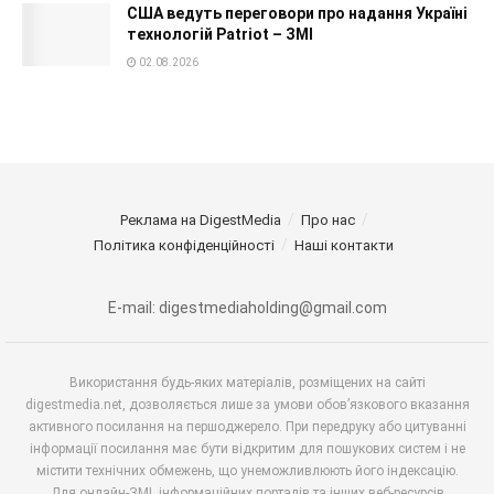
США ведуть переговори про надання Україні
технологій Patriot – ЗМІ
02.08.2026
Реклама на DigestMedia
Про нас
Політика конфіденційності
Наші контакти
E-mail: digestmediaholding@gmail.com
Використання будь-яких матеріалів, розміщених на сайті
digestmedia.net, дозволяється лише за умови обов’язкового вказання
активного посилання на першоджерело. При передруку або цитуванні
інформації посилання має бути відкритим для пошукових систем і не
містити технічних обмежень, що унеможливлюють його індексацію.
Для онлайн-ЗМІ, інформаційних порталів та інших веб-ресурсів