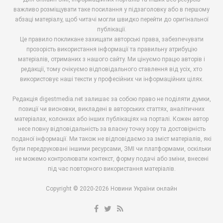
важливо розміщувати таке посилання у підзаголовку або в першому
абзаці матеріалу, щоб читачі могли швидко перейти до оригінальної
публікації.
Це правило покликане захищати авторські права, забезпечувати
прозорість використання інформації та правильну атрибуцію
матеріалів, отриманих з нашого сайту. Ми цінуємо працю авторів і
редакції, тому очікуємо відповідального ставлення від усіх, хто
використовує наші тексти у професійних чи інформаційних цілях.
Редакція digestmedia.net залишає за собою право не поділяти думки,
позиції чи висновки, викладені в авторських статтях, аналітичних
матеріалах, колонках або інших публікаціях на порталі. Кожен автор
несе повну відповідальність за власну точку зору та достовірність
поданої інформації. Ми також не відповідаємо за зміст матеріалів, які
були передруковані іншими ресурсами, ЗМІ чи платформами, оскільки
не можемо контролювати контекст, форму подачі або зміни, внесені
під час повторного використання матеріалів.
Copyright © 2020-2026 Новини України онлайн