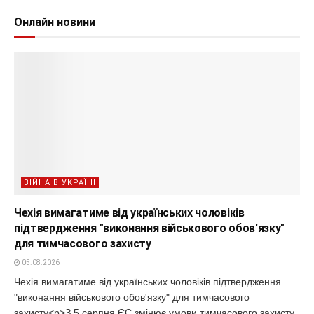
Онлайн новини
ВІЙНА В УКРАЇНІ
Чехія вимагатиме від українських чоловіків
підтвердження "виконання військового обов'язку"
для тимчасового захисту
05.08.2026
Чехія вимагатиме від українських чоловіків підтвердження
"виконання військового обов'язку" для тимчасового
захисту<p>З 5 серпня ЄС змінює умови тимчасового захисту