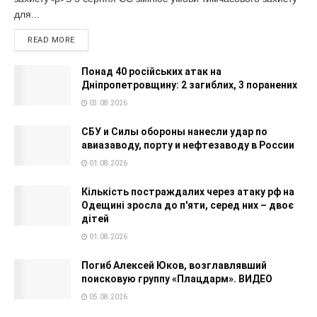
для...
READ MORE
Понад 40 російських атак на
Дніпропетровщину: 2 загиблих, 3 поранених
03.08.2026
СБУ и Силы обороны нанесли удар по
авиазаводу, порту и нефтезаводу в России
01.08.2026
Кількість постраждалих через атаку рф на
Одещині зросла до п'яти, серед них – двоє
дітей
01.08.2026
Погиб Алексей Юков, возглавлявший
поисковую группу «Плацдарм». ВИДЕО
05.08.2026