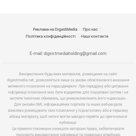
Реклама на DigestMedia
Про нас
Політика конфіденційності
Наші контакти
E-mail: digestmediaholding@gmail.com
Використання будь-яких матеріалів, розміщених на сайті
digestmedia.net, дозволяється лише за умови обов’язкового вказання
активного посилання на першоджерело. При передруку або цитуванні
інформації посилання має бути відкритим для пошукових систем і не
містити технічних обмежень, що унеможливлюють його індексацію.
Для онлайн-ЗМІ, інформаційних порталів та інших веб-ресурсів
важливо розміщувати таке посилання у підзаголовку або в першому
абзаці матеріалу, щоб читачі могли швидко перейти до оригінальної
публікації.
Це правило покликане захищати авторські права, забезпечувати
прозорість використання інформації та правильну атрибуцію