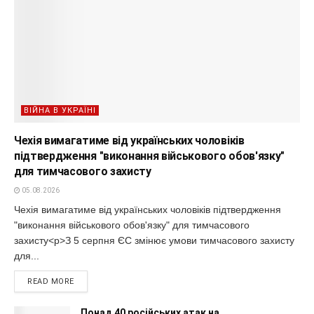
ВІЙНА В УКРАЇНІ
Чехія вимагатиме від українських чоловіків
підтвердження "виконання військового обов'язку"
для тимчасового захисту
05.08.2026
Чехія вимагатиме від українських чоловіків підтвердження
"виконання військового обов'язку" для тимчасового
захисту<p>З 5 серпня ЄС змінює умови тимчасового захисту
для...
READ MORE
Понад 40 російських атак на