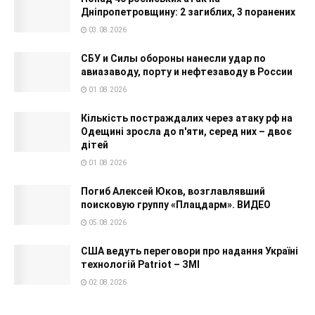
Дніпропетровщину: 2 загиблих, 3 поранених
03.08.2026
СБУ и Силы обороны нанесли удар по
авиазаводу, порту и нефтезаводу в России
01.08.2026
Кількість постраждалих через атаку рф на
Одещині зросла до п'яти, серед них – двоє
дітей
01.08.2026
Погиб Алексей Юков, возглавлявший
поисковую группу «Плацдарм». ВИДЕО
05.08.2026
США ведуть переговори про надання Україні
технологій Patriot – ЗМІ
02.08.2026