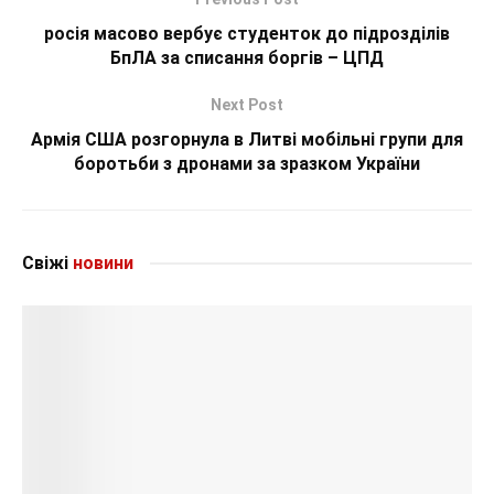
росія масово вербує студенток до підрозділів
БпЛА за списання боргів – ЦПД
Next Post
Армія США розгорнула в Литві мобільні групи для
боротьби з дронами за зразком України
Свіжі
новини