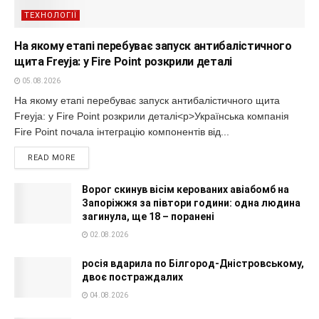
ТЕХНОЛОГІЇ
На якому етапі перебуває запуск антибалістичного
щита Freyja: у Fire Point розкрили деталі
05.08.2026
На якому етапі перебуває запуск антибалістичного щита
Freyja: у Fire Point розкрили деталі<p>Українська компанія
Fire Point почала інтеграцію компонентів від...
READ MORE
Ворог скинув вісім керованих авіабомб на
Запоріжжя за півтори години: одна людина
загинула, ще 18 – поранені
02.08.2026
росія вдарила по Білгород-Дністровському,
двоє постраждалих
04.08.2026