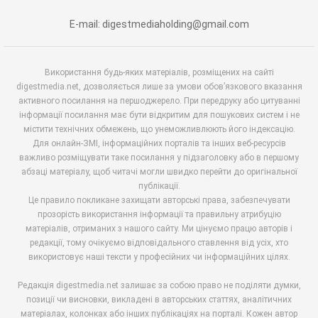
E-mail: digestmediaholding@gmail.com
Використання будь-яких матеріалів, розміщених на сайті
digestmedia.net, дозволяється лише за умови обов’язкового вказання
активного посилання на першоджерело. При передруку або цитуванні
інформації посилання має бути відкритим для пошукових систем і не
містити технічних обмежень, що унеможливлюють його індексацію.
Для онлайн-ЗМІ, інформаційних порталів та інших веб-ресурсів
важливо розміщувати таке посилання у підзаголовку або в першому
абзаці матеріалу, щоб читачі могли швидко перейти до оригінальної
публікації.
Це правило покликане захищати авторські права, забезпечувати
прозорість використання інформації та правильну атрибуцію
матеріалів, отриманих з нашого сайту. Ми цінуємо працю авторів і
редакції, тому очікуємо відповідального ставлення від усіх, хто
використовує наші тексти у професійних чи інформаційних цілях.
Редакція digestmedia.net залишає за собою право не поділяти думки,
позиції чи висновки, викладені в авторських статтях, аналітичних
матеріалах, колонках або інших публікаціях на порталі. Кожен автор