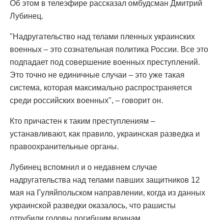
Об этом в телеэфире рассказал омбудсман Дмитрий
Лубинец.
"Надругательство над телами пленных украинских
военных – это сознательная политика России. Все это
подпадает под совершение военных преступлений.
Это точно не единичные случаи – это уже такая
система, которая максимально распространяется
среди российских военных", – говорит он.
Кто причастен к таким преступлениям –
устанавливают, как правило, украинская разведка и
правоохранительные органы.
Лубинец вспомнил и о недавнем случае
надругательства над телами павших защитников 12
мая на Гуляйпольском направлении, когда из данных
украинской разведки оказалось, что рашисты
отрубили головы погибшим воинам.