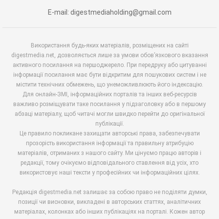
E-mail: digestmediaholding@gmail.com
Використання будь-яких матеріалів, розміщених на сайті
digestmedia.net, дозволяється лише за умови обов’язкового вказання
активного посилання на першоджерело. При передруку або цитуванні
інформації посилання має бути відкритим для пошукових систем і не
містити технічних обмежень, що унеможливлюють його індексацію.
Для онлайн-ЗМІ, інформаційних порталів та інших веб-ресурсів
важливо розміщувати таке посилання у підзаголовку або в першому
абзаці матеріалу, щоб читачі могли швидко перейти до оригінальної
публікації.
Це правило покликане захищати авторські права, забезпечувати
прозорість використання інформації та правильну атрибуцію
матеріалів, отриманих з нашого сайту. Ми цінуємо працю авторів і
редакції, тому очікуємо відповідального ставлення від усіх, хто
використовує наші тексти у професійних чи інформаційних цілях.
Редакція digestmedia.net залишає за собою право не поділяти думки,
позиції чи висновки, викладені в авторських статтях, аналітичних
матеріалах, колонках або інших публікаціях на порталі. Кожен автор