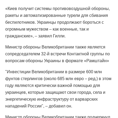
«Киев получит системы противовоздушной обороны,
ракеты и автоматизированные турели для сбивания
беспилотников. Украинцы продолжают бороться с
огромным мужеством – как военные, так и
гражданские», – заявил Гилли.
Министр обороны Великобритании также является
сопредседателем 32-й встречи Контактной группы по
вопросам обороны Украины в формате «Рамштайн»
"Инвестиции Великобритании в размере 600 млн
фунтов стерлингов (около 685 млн евро – ред.) в этом
году являются критически важной помощью для
украинцев, которые защищают свои города, села и
энергетическую инфраструктуру от варварских
нападений России", – добавил он.
Министр обороны Великобритании также подчеркнул,