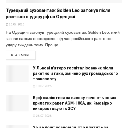
Турецький суховантаж Golden Leo затонув після
ракетного удару рф на Одещині
26.07.2026
На Одещині затонув турецький суховантаж Golden Leo, який
зазнав важких пошкоджень під час російського ракетного
удару тиждень тому. Про це...
READ MORE
У Львові п'ятеро госпіталізованих після
ракетної атаки, змінено рух громадського
транспорту
30.07.2026
В рф жаліються на високу точність нових
крилатих ракет AGM-188A, які ймовірно
використовують ЗСУ
26.07.2026
У Fire Point розповіли, хто платить за