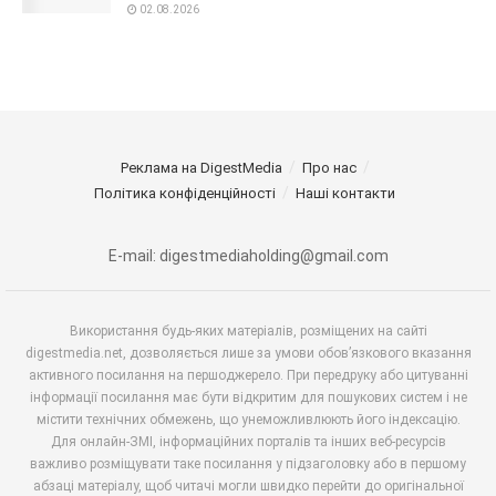
02.08.2026
Реклама на DigestMedia
Про нас
Політика конфіденційності
Наші контакти
E-mail: digestmediaholding@gmail.com
Використання будь-яких матеріалів, розміщених на сайті
digestmedia.net, дозволяється лише за умови обов’язкового вказання
активного посилання на першоджерело. При передруку або цитуванні
інформації посилання має бути відкритим для пошукових систем і не
містити технічних обмежень, що унеможливлюють його індексацію.
Для онлайн-ЗМІ, інформаційних порталів та інших веб-ресурсів
важливо розміщувати таке посилання у підзаголовку або в першому
абзаці матеріалу, щоб читачі могли швидко перейти до оригінальної