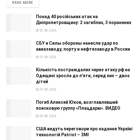
READ MORE
Понад 40 російських атак на
Дніпропетровщину: 2 загиблих, 3 поранених
03.08.2026
СБУ и Силы обороны нанесли удар по
авиазаводу, порту и нефтезаводу в России
01.08.2026
Кількість постраждалих через атаку рф на
Одещині зросла до п'яти, серед них – двоє
дітей
01.08.2026
Погиб Алексей Юков, возглавлявший
поисковую группу «Плацдарм». ВИДЕО
05.08.2026
США ведуть переговори про надання Україні
технологій Patriot – ЗМІ