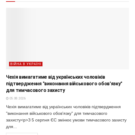
ВІЙНА В УКРАЇНІ
Чехія вимагатиме від українських чоловіків
підтвердження "виконання військового обов'язку"
для тимчасового захисту
05.08.2026
Чехія вимагатиме від українських чоловіків підтвердження
"виконання військового обов'язку" для тимчасового
захисту<p>З 5 серпня ЄС змінює умови тимчасового захисту
для...