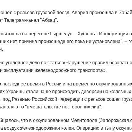
сошёл с рельсов грузовой поезд. Авария произошла в Заба
ет Телеграм-канал "Абзац".
роизошла на перегоне Гыршелун – Хушенга. Информации о
ших нет, причина произошедшего пока не установлена", – г
и.
ил уголовное дело по статье «Нарушение правил безопасн
и эксплуатации железнодорожного транспорта».
в последнее время в России и на временно оккупированны
ях Украины стали чаще происходить диверсии на железных 
 под Рязанью Российской Федерации с рельсов сошел грузо
заявляют о "вмешательстве посторонних лиц".
бщалось, что в оккупированном Мелитополе (Запорожская о
на воздух железнодорожная колея. Операцию в тылу оккупа