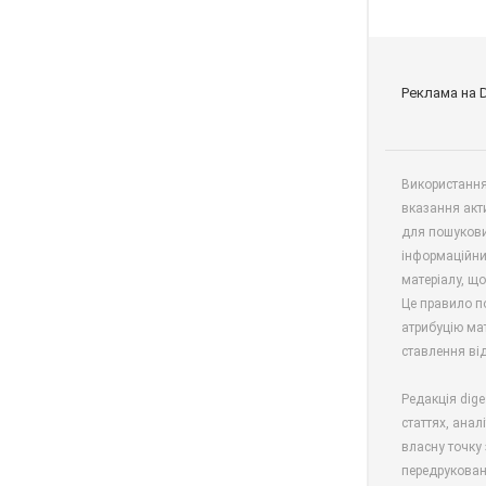
Реклама на 
Використання 
вказання акт
для пошукови
інформаційни
матеріалу, що
Це правило п
атрибуцію мат
ставлення від
Редакція dige
статтях, анал
власну точку 
передрукован