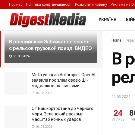
Про нас
Політика конфіденційності
Розмістити новину
Реклама на Di
LATEST
TRENDING
Filter
УКРАЇНА
ВІЙН
Home
Укра
В российском Забайкалье сошёл
с рельсов грузовой поезд. ВИДЕО
В 
21.03.2024
ре
Meta услід за Anthropic і OpenAI
заявила про злам своєю ШІ-
моделлю іншої системи
06.08.2026
21.03.2024
От Башкортостана до Черного
24
8
моря: Зеленский раскрыл
масштаб ночных ударов
SHARES
V
06.08.2026