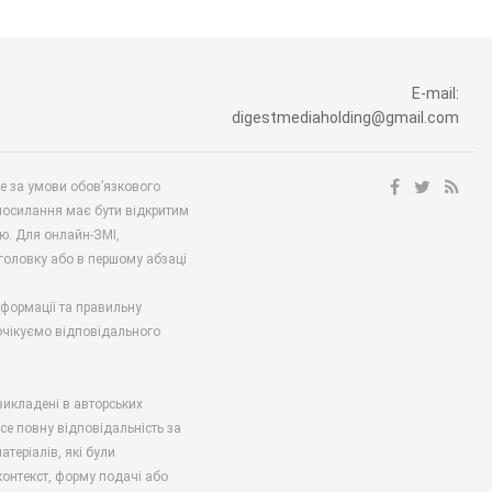
E-mail:
digestmediaholding@gmail.com
ше за умови обов’язкового
посилання має бути відкритим
ю. Для онлайн-ЗМІ,
аголовку або в першому абзаці
нформації та правильну
 очікуємо відповідального
викладені в авторських
есе повну відповідальність за
атеріалів, які були
онтекст, форму подачі або