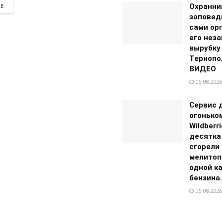
Охранни
RE
заповед
сами ор
его нез
вырубку
Тернопо
ВИДЕО
06.08.2026
Сервис 
огонько
Wildberr
десятка
сгорели 
мелитоп
одной к
бензина
06.08.2026