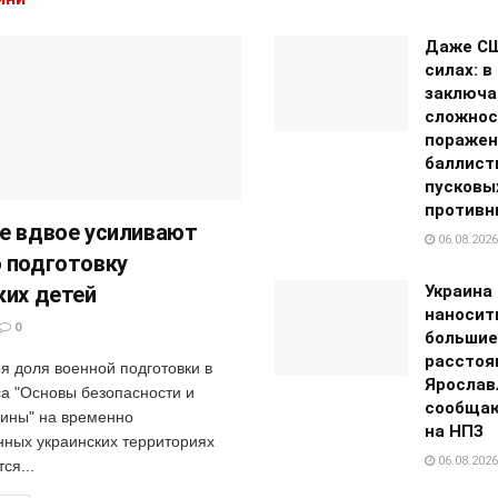
Даже СШ
силах: в
заключа
сложнос
поражен
баллист
пусковы
противн
е вдвое усиливают
06.08.2026
 подготовку
ких детей
Украина
наносит
0
большие
расстоян
я доля военной подготовки в
Ярослав
са "Основы безопасности и
сообщаю
ины" на временно
на НПЗ
нных украинских территориях
06.08.2026
ся...