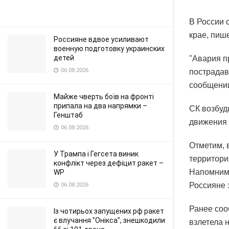
В России 
крае, пиш
Россияне вдвое усиливают
военную подготовку украинских
детей
"Авария п
06.08.2026
пострадав
сообщени
Майже чверть боїв на фронті
припала на два напрямки –
СК возбуд
Генштаб
движения 
06.08.2026
Отметим, 
У Трампа і Гегсета виник
территори
конфлікт через дефіцит ракет –
Напомним,
WP
Россияне 
06.08.2026
Ранее соо
Із чотирьох запущених рф ракет
є влучання "Онікса", знешкодили
взлетела 