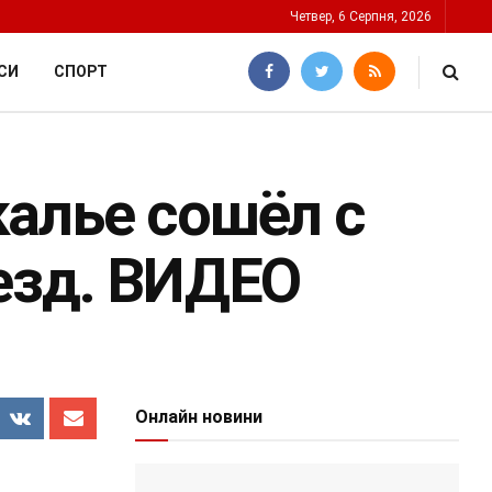
Четвер, 6 Серпня, 2026
СИ
СПОРТ
алье сошёл с
езд. ВИДЕО
Онлайн новини