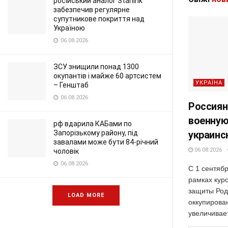
російський аналог Starlink
забезпечив регулярне
супутникове покриття над
Україною
06.08.2026
ЗСУ знищили понад 1300
окупантів і майже 60 артсистем
УКРАЇНА
– Генштаб
06.08.2026
Россиян
военную
рф вдарила КАБами по
украинс
Запорізькому району, під
завалами може бути 84-річний
06.08.2026
чоловік
06.08.2026
С 1 сентябр
рамках кур
защиты Род
LOAD MORE
оккупирова
увеличивает