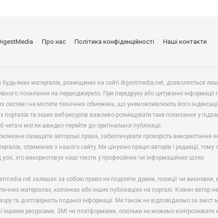
DigestMedia
Про нас
Політика конфіденційності
Наші контакти
будь-яких матеріалів, розміщених на сайті digestmedia.net, дозволяється ли
ивного посилання на першоджерело. При передруку або цитуванні інформації 
х систем і не містити технічних обмежень, що унеможливлюють його індексаці
х порталів та інших веб-ресурсів важливо розміщувати таке посилання у підз
б читачі могли швидко перейти до оригінальної публікації.
окликане захищати авторські права, забезпечувати прозорість використання і
еріалів, отриманих з нашого сайту. Ми цінуємо працю авторів і редакції, тому
 усіх, хто використовує наші тексти у професійних чи інформаційних цілях.
stmedia.net залишає за собою право не поділяти думки, позиції чи висновки, 
ітичних матеріалах, колонках або інших публікаціях на порталі. Кожен автор н
зору та достовірність поданої інформації. Ми також не відповідаємо за зміст м
і іншими ресурсами, ЗМІ чи платформами, оскільки не можемо контролювати к