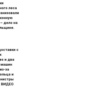
ки
ного леса
ганизовали
аконную
 – дело на
льщине.
доставки с
м:
ies и два
 машин
из-за
ольца и
анистры
. ВИДЕО