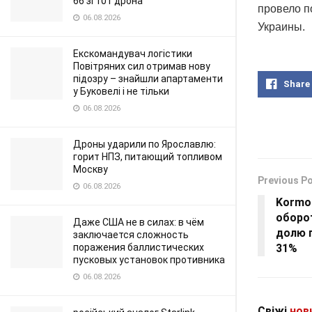
66 зі 101 дрона
провело п
06.08.2026
Украины.
Екскомандувач логістики
Повітряних сил отримав нову
підозру – знайшли апартаменти
Share
у Буковелі і не тільки
06.08.2026
Дроны ударили по Ярославлю:
горит НПЗ, питающий топливом
Москву
Previous P
06.08.2026
Kormot
оборо
Даже США не в силах: в чём
долю 
заключается сложность
поражения баллистических
31%
пусковых установок противника
06.08.2026
Свіжі
нов