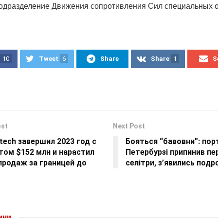
одразделение Движения сопротивления Сил специальных 
10
Tweet
6
Share
Share
1
S
ost
Next Post
ech завершил 2023 год с
Бояться “бавовни”: пор
том $152 млн и нарастил
Петербурзі припинив пе
продаж за границей до
селітри, з’явились подр
ини