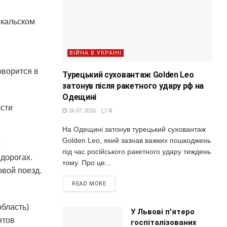
йкальском
ВІЙНА В УКРАЇНІ
оворится в
Турецький суховантаж Golden Leo
затонув після ракетного удару рф на
Одещині
ости
26.07.2026
0
На Одещині затонув турецький суховантаж
Golden Leo, який зазнав важких пошкоджень
х
під час російського ракетного удару тиждень
дорогах.
тому. Про це...
вой поезд.
READ MORE
бласть)
У Львові п'ятеро
нтов
госпіталізованих