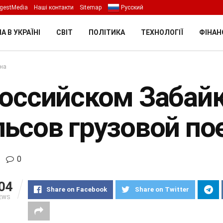
gestMedia
Наші контакти
Sitemap
Русский
А В УКРАЇНІ
СВІТ
ПОЛІТИКА
ТЕХНОЛОГІЇ
ФІНАН
їна
российском Забайк
льсов грузовой по
0
04
Share on Facebook
Share on Twitter
IEWS