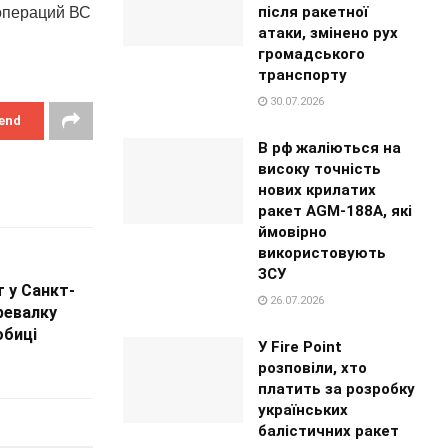
після ракетної
операций ВС
атаки, змінено рух
громадського
транспорту
30.07.2026
end
В рф жаліються на
високу точність
нових крилатих
ракет AGM-188A, які
ймовірно
використовують
ЗСУ
т у Санкт-
26.07.2026
ревалку
обиці
У Fire Point
розповіли, хто
платить за розробку
українських
балістичних ракет