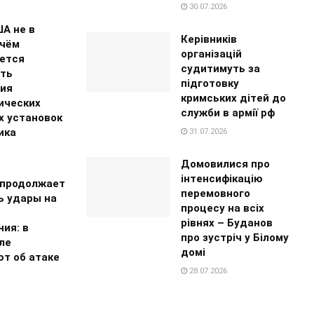
30.07.2026
А не в
Керівників
 чём
організацій
ется
судитимуть за
ть
підготовку
ия
кримських дітей до
ических
служби в армії рф
х установок
ика
31.07.2026
Домовилися про
інтенсифікацію
 продолжает
перемовного
ь удары на
процесу на всіх
рівнях – Буданов
ия: в
про зустріч у Білому
ле
домі
т об атаке
28.07.2026