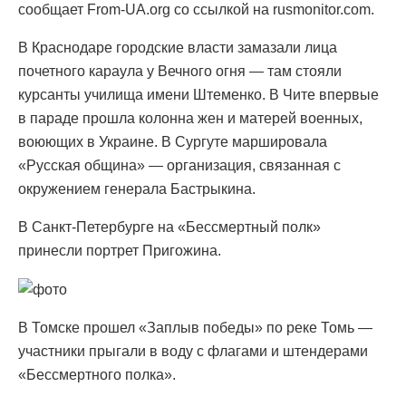
сообщает From-UA.org со ссылкой на rusmonitor.com.
В Краснодаре городские власти замазали лица
почетного караула у Вечного огня — там стояли
курсанты училища имени Штеменко. В Чите впервые
в параде прошла колонна жен и матерей военных,
воюющих в Украине. В Сургуте маршировала
«Русская община» — организация, связанная с
окружением генерала Бастрыкина.
В Санкт-Петербурге на «Бессмертный полк»
принесли портрет Пригожина.
В Томске прошел «Заплыв победы» по реке Томь —
участники прыгали в воду с флагами и штендерами
«Бессмертного полка».