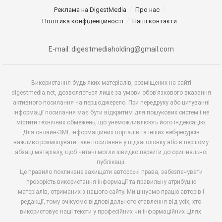
Реклама на DigestMedia
Про нас
Політика конфіденційності
Наші контакти
E-mail: digestmediaholding@gmail.com
Використання будь-яких матеріалів, розміщених на сайті
digestmedia.net, дозволяється лише за умови обов’язкового вказання
активного посилання на першоджерело. При передруку або цитуванні
інформації посилання має бути відкритим для пошукових систем і не
містити технічних обмежень, що унеможливлюють його індексацію.
Для онлайн-ЗМІ, інформаційних порталів та інших веб-ресурсів
важливо розміщувати таке посилання у підзаголовку або в першому
абзаці матеріалу, щоб читачі могли швидко перейти до оригінальної
публікації.
Це правило покликане захищати авторські права, забезпечувати
прозорість використання інформації та правильну атрибуцію
матеріалів, отриманих з нашого сайту. Ми цінуємо працю авторів і
редакції, тому очікуємо відповідального ставлення від усіх, хто
використовує наші тексти у професійних чи інформаційних цілях.