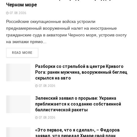
Черном море
07.08.2026
Российские оккупационные войска устроили
преднамеренный вооруженный налет на иностранные
гражданские суда в акватории Черного моря, устроив охоту
на экипажи прямо...
READ MORE
Разборки со стрельбой в центре Кривого
Рога: ранен мужчина, вооруженный беглец
скрылся на авто
07.08.2026
Зеленский заявил о прорыве: Украина
приближается к созданию собственной
баллистической ракеты
07.08.2026
«Это первое, что я сделал», – Федоров
заявил, что передал Хмаре свой план