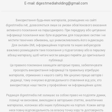
E-mail: digestmediaholding@gmail.com
Використання будь-яких матеріалів, розміщених на сайті
digestmedia.net, дозволяється лише за умови обов’язкового вказання
активного посилання на першоджерело. При передруку або цитуванні
інформації посилання має бути відкритим для пошукових систем і не
містити технічних обмежень, що унеможливлюють його індексацію.
Для онлайн-ЗМІ, інформаційних порталів та інших веб-ресурсів
важливо розміщувати таке посилання у підзаголовку або в першому
абзаці матеріалу, щоб читачі могли швидко перейти до оригінальної
публікації.
Це правило покликане захищати авторські права, забезпечувати
прозорість використання інформації та правильну атрибуцію
матеріалів, отриманих з нашого сайту. Ми цінуємо працю авторів і
редакції, тому очікуємо відповідального ставлення від усіх, хто
використовує наші тексти у професійних чи інформаційних цілях.
Редакція digestmedia.net залишає за собою право не поділяти думки,
позиції чи висновки, викладені в авторських статтях, аналітичних
матеріалах, колонках або інших публікаціях на порталі. Кожен автор
несе повну відповідальність за власну точку зору та достовірність