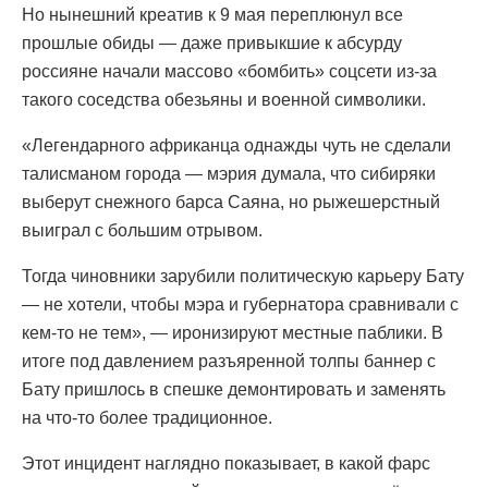
Но нынешний креатив к 9 мая переплюнул все
прошлые обиды — даже привыкшие к абсурду
россияне начали массово «бомбить» соцсети из-за
такого соседства обезьяны и военной символики.
«Легендарного африканца однажды чуть не сделали
талисманом города — мэрия думала, что сибиряки
выберут снежного барса Саяна, но рыжешерстный
выиграл с большим отрывом.
Тогда чиновники зарубили политическую карьеру Бату
— не хотели, чтобы мэра и губернатора сравнивали с
кем-то не тем», — иронизируют местные паблики. В
итоге под давлением разъяренной толпы баннер с
Бату пришлось в спешке демонтировать и заменять
на что-то более традиционное.
Этот инцидент наглядно показывает, в какой фарс