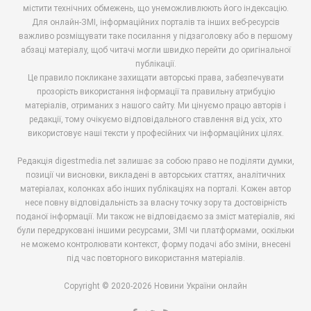
містити технічних обмежень, що унеможливлюють його індексацію.
Для онлайн-ЗМІ, інформаційних порталів та інших веб-ресурсів
важливо розміщувати таке посилання у підзаголовку або в першому
абзаці матеріалу, щоб читачі могли швидко перейти до оригінальної
публікації.
Це правило покликане захищати авторські права, забезпечувати
прозорість використання інформації та правильну атрибуцію
матеріалів, отриманих з нашого сайту. Ми цінуємо працю авторів і
редакції, тому очікуємо відповідального ставлення від усіх, хто
використовує наші тексти у професійних чи інформаційних цілях.
Редакція digestmedia.net залишає за собою право не поділяти думки,
позиції чи висновки, викладені в авторських статтях, аналітичних
матеріалах, колонках або інших публікаціях на порталі. Кожен автор
несе повну відповідальність за власну точку зору та достовірність
поданої інформації. Ми також не відповідаємо за зміст матеріалів, які
були передруковані іншими ресурсами, ЗМІ чи платформами, оскільки
не можемо контролювати контекст, форму подачі або зміни, внесені
під час повторного використання матеріалів.
Copyright © 2020-2026 Новини України онлайн