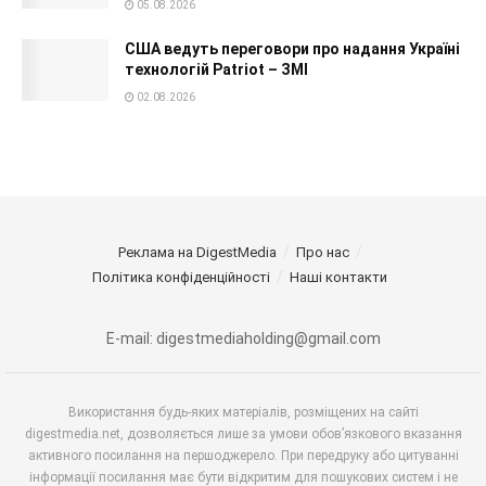
05.08.2026
США ведуть переговори про надання Україні
технологій Patriot – ЗМІ
02.08.2026
Реклама на DigestMedia
Про нас
Політика конфіденційності
Наші контакти
E-mail: digestmediaholding@gmail.com
Використання будь-яких матеріалів, розміщених на сайті
digestmedia.net, дозволяється лише за умови обов’язкового вказання
активного посилання на першоджерело. При передруку або цитуванні
інформації посилання має бути відкритим для пошукових систем і не