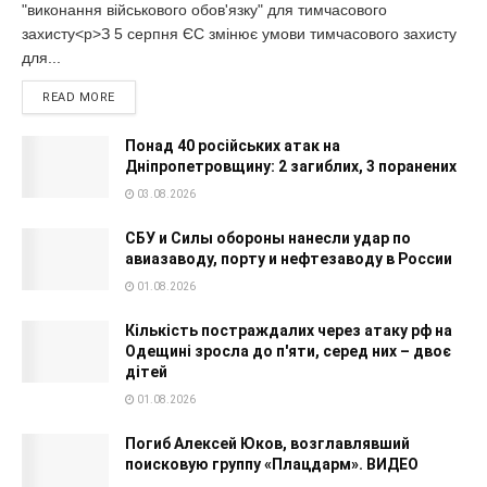
"виконання військового обов'язку" для тимчасового
захисту<p>З 5 серпня ЄС змінює умови тимчасового захисту
для...
READ MORE
Понад 40 російських атак на
Дніпропетровщину: 2 загиблих, 3 поранених
03.08.2026
СБУ и Силы обороны нанесли удар по
авиазаводу, порту и нефтезаводу в России
01.08.2026
Кількість постраждалих через атаку рф на
Одещині зросла до п'яти, серед них – двоє
дітей
01.08.2026
Погиб Алексей Юков, возглавлявший
поисковую группу «Плацдарм». ВИДЕО