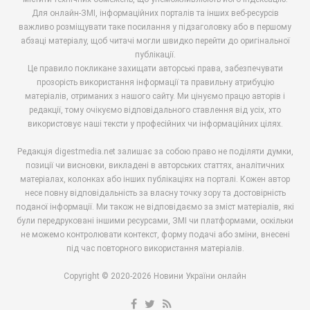
Для онлайн-ЗМІ, інформаційних порталів та інших веб-ресурсів
важливо розміщувати таке посилання у підзаголовку або в першому
абзаці матеріалу, щоб читачі могли швидко перейти до оригінальної
публікації.
Це правило покликане захищати авторські права, забезпечувати
прозорість використання інформації та правильну атрибуцію
матеріалів, отриманих з нашого сайту. Ми цінуємо працю авторів і
редакції, тому очікуємо відповідального ставлення від усіх, хто
використовує наші тексти у професійних чи інформаційних цілях.
Редакція digestmedia.net залишає за собою право не поділяти думки,
позиції чи висновки, викладені в авторських статтях, аналітичних
матеріалах, колонках або інших публікаціях на порталі. Кожен автор
несе повну відповідальність за власну точку зору та достовірність
поданої інформації. Ми також не відповідаємо за зміст матеріалів, які
були передруковані іншими ресурсами, ЗМІ чи платформами, оскільки
не можемо контролювати контекст, форму подачі або зміни, внесені
під час повторного використання матеріалів.
Copyright © 2020-2026 Новини України онлайн