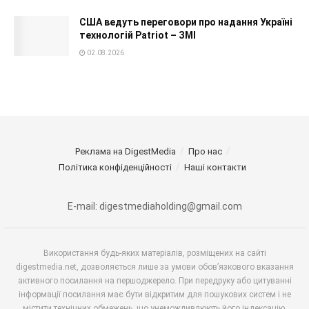
США ведуть переговори про надання Україні
технологій Patriot – ЗМІ
02.08.2026
Реклама на DigestMedia
Про нас
Політика конфіденційності
Наші контакти
E-mail: digestmediaholding@gmail.com
Використання будь-яких матеріалів, розміщених на сайті
digestmedia.net, дозволяється лише за умови обов’язкового вказання
активного посилання на першоджерело. При передруку або цитуванні
інформації посилання має бути відкритим для пошукових систем і не
містити технічних обмежень, що унеможливлюють його індексацію.