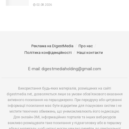
02.08.2026
Реклама на DigestMedia
Про нас
Політика конфіденційності
Наші контакти
E-mail: digestmediaholding@gmail.com
Використання будь-яких матеріалів, розміщених на сайті
digestmedia.net, дозволяється лише за умови обов’язкового вказання
активного посилання на першоджерело. При передруку або цитуванні
інформації посилання має бути відкритим для пошукових систем і не
містити технічних обмежень, що унеможливлюють його індексацію.
Для онлайн-ЗМІ, інформаційних порталів та інших веб-ресурсів
важливо розміщувати таке посилання у підзаголовку або в першому
абзаці матеріалу, щоб читачі могли швидко перейти до оригінальної