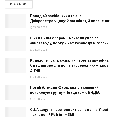
READ MORE
Понад 40 російських атак на
Дніпропетровщину: 2 загиблих, 3 поранених
03.08.2026
СБУ и Силы обороны нанесли удар по
авиазаводу, порту и нефтезаводу в России
01.08.2026
Кількість постраждалих через атаку рф на
Одещині зросла до п'яти, серед них – двоє
дітей
01.08.2026
Погиб Алексей Юков, возглавлявший
поисковую группу «Плацдарм». ВИДЕО
05.08.2026
США ведуть переговори про надання Україні
технологій Patriot – ЗМІ