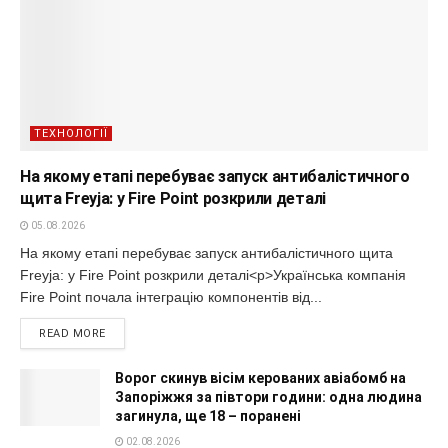
ТЕХНОЛОГІЇ
На якому етапі перебуває запуск антибалістичного
щита Freyja: у Fire Point розкрили деталі
05.08.2026
На якому етапі перебуває запуск антибалістичного щита
Freyja: у Fire Point розкрили деталі<p>Українська компанія
Fire Point почала інтеграцію компонентів від...
READ MORE
Ворог скинув вісім керованих авіабомб на
Запоріжжя за півтори години: одна людина
загинула, ще 18 – поранені
02.08.2026