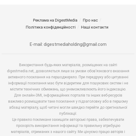
Реклама на DigestMedia
Про нас
Політика конфіденційності
Наші контакти
E-mail: digestmediaholding@gmail.com
Використання будь-яких матеріалів, розміщених на сайті
digestmedia.net, дозволяється лише за умови обов’язкового вказання
активного посилання на першоджерело. При передруку або цитуванні
інформації посилання має бути відкритим для пошукових систем і не
містити технічних обмежень, що унеможливлюють його індексацію.
Для онлайн-ЗМІ, інформаційних порталів та інших веб-ресурсів
важливо розміщувати таке посилання у підзаголовку або в першому
абзаці матеріалу, щоб читачі могли швидко перейти до оригінальної
публікації.
Це правило покликане захищати авторські права, забезпечувати
прозорість використання інформації та правильну атрибуцію
матеріалів, отриманих з нашого сайту. Ми цінуємо працю авторів і