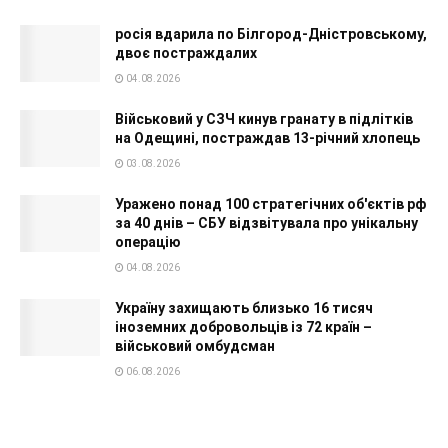
росія вдарила по Білгород-Дністровському,
двоє постраждалих
04.08.2026
Військовий у СЗЧ кинув гранату в підлітків
на Одещині, постраждав 13-річний хлопець
03.08.2026
Уражено понад 100 стратегічних об'єктів рф
за 40 днів – СБУ відзвітувала про унікальну
операцію
04.08.2026
Україну захищають близько 16 тисяч
іноземних добровольців із 72 країн –
військовий омбудсман
06.08.2026