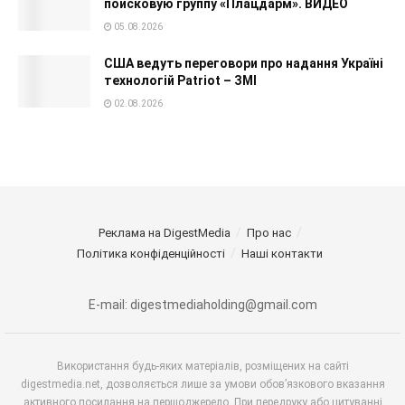
поисковую группу «Плацдарм». ВИДЕО
05.08.2026
США ведуть переговори про надання Україні
технологій Patriot – ЗМІ
02.08.2026
Реклама на DigestMedia
Про нас
Політика конфіденційності
Наші контакти
E-mail: digestmediaholding@gmail.com
Використання будь-яких матеріалів, розміщених на сайті
digestmedia.net, дозволяється лише за умови обов’язкового вказання
активного посилання на першоджерело. При передруку або цитуванні