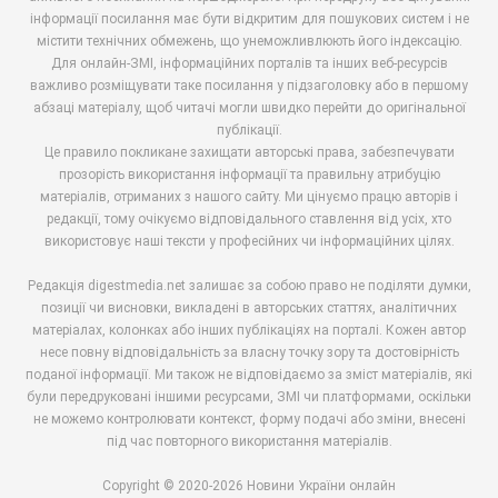
інформації посилання має бути відкритим для пошукових систем і не
містити технічних обмежень, що унеможливлюють його індексацію.
Для онлайн-ЗМІ, інформаційних порталів та інших веб-ресурсів
важливо розміщувати таке посилання у підзаголовку або в першому
абзаці матеріалу, щоб читачі могли швидко перейти до оригінальної
публікації.
Це правило покликане захищати авторські права, забезпечувати
прозорість використання інформації та правильну атрибуцію
матеріалів, отриманих з нашого сайту. Ми цінуємо працю авторів і
редакції, тому очікуємо відповідального ставлення від усіх, хто
використовує наші тексти у професійних чи інформаційних цілях.
Редакція digestmedia.net залишає за собою право не поділяти думки,
позиції чи висновки, викладені в авторських статтях, аналітичних
матеріалах, колонках або інших публікаціях на порталі. Кожен автор
несе повну відповідальність за власну точку зору та достовірність
поданої інформації. Ми також не відповідаємо за зміст матеріалів, які
були передруковані іншими ресурсами, ЗМІ чи платформами, оскільки
не можемо контролювати контекст, форму подачі або зміни, внесені
під час повторного використання матеріалів.
Copyright © 2020-2026 Новини України онлайн