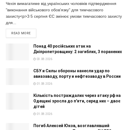
Чехія вимагатиме від українських чоловіків підтвердження
"виконання військового обов'язку" для тимчасового
захисту<p>З 5 серпня ЄС змінює умови тимчасового захисту
для...
READ MORE
Понад 40 російських атак на
Дніпропетровщину: 2 загиблих, 3 поранених
03.08.2026
СБУ и Силы обороны нанесли удар по
авиазаводу, порту и нефтезаводу в России
01.08.2026
Кількість постраждалих через атаку рф на
Одещині зросла до п'яти, серед них – двоє
дітей
01.08.2026
Погиб Алексей Юков, возглавлявший