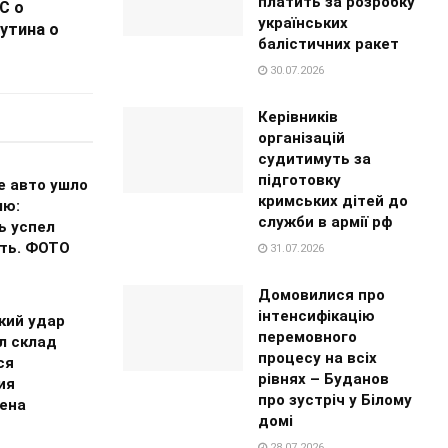
платить за розробку
C о
українських
утина о
балістичних ракет
30.07.2026
Керівників
організацій
судитимуть за
підготовку
е авто ушло
кримських дітей до
лю:
служби в армії рф
ь успел
ть. ФОТО
31.07.2026
Домовилися про
інтенсифікацію
кий удар
перемовного
л склад
процесу на всіх
ся
рівнях – Буданов
ия
про зустріч у Білому
ена
домі
28.07.2026