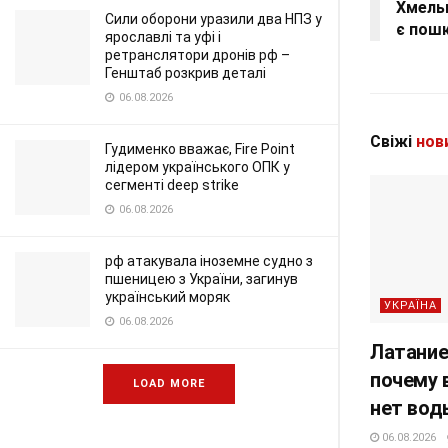
Хмельн
Сили оборони уразили два НПЗ у
є пош
ярославлі та уфі і
ретранслятори дронів рф –
Генштаб розкрив деталі
06.08.2026
Свіжі
нов
Гудименко вважає, Fire Point
лідером українського ОПК у
сегменті deep strike
06.08.2026
рф атакувала іноземне судно з
пшеницею з України, загинув
український моряк
УКРАЇНА
06.08.2026
Латание
почему 
LOAD MORE
нет вод
06.08.2026