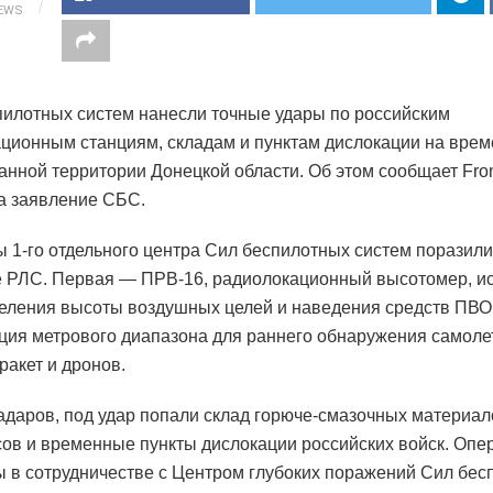
IEWS
илотных систем нанесли точные удары по российским
ционным станциям, складам и пунктам дислокации на вре
анной территории Донецкой области. Об этом сообщает Fro
а заявление СБС.
 1-го отдельного центра Сил беспилотных систем поразили
 РЛС. Первая — ПРВ-16, радиолокационный высотомер, и
еления высоты воздушных целей и наведения средств ПВО
нция метрового диапазона для раннего обнаружения самоле
ракет и дронов.
даров, под удар попали склад горюче-смазочных материал
ов и временные пункты дислокации российских войск. Опе
 в сотрудничестве с Центром глубоких поражений Сил бес