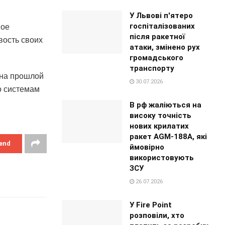
У Львові п'ятеро
госпіталізованих
ное
після ракетної
вость своих
атаки, змінено рух
громадського
транспорту
 на прошлой
30.07.2026
о системам
В рф жаліються на
високу точність
нових крилатих
ракет AGM-188A, які
end
ймовірно
використовують
ЗСУ
26.07.2026
У Fire Point
розповіли, хто