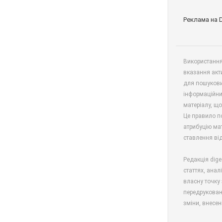
Реклама на 
Використання 
вказання акт
для пошукови
інформаційни
матеріалу, що
Це правило п
атрибуцію мат
ставлення від
Редакція dige
статтях, анал
власну точку 
передрукован
зміни, внесен