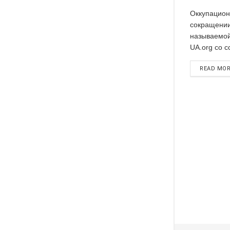
Оккупацион
сокращении
называемой
UA.org со с
READ MO