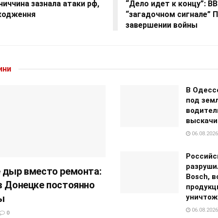
иччина зазнала атаки рф,
“Дело идет к концу”: BB
кодження
“загадочном сигнале” П
завершении войны
ини
В Одесс
под зем
водител
выскачи
06.08.2026
Российс
разруши
 дыр вместо ремонта:
Bosch, в
в Донецке постоянно
продукц
ы
уничтож
06.08.2026
0