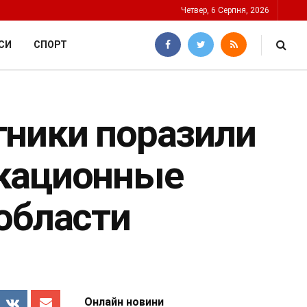
Четвер, 6 Серпня, 2026
СИ
СПОРТ
тники поразили
окационные
области
Онлайн новини