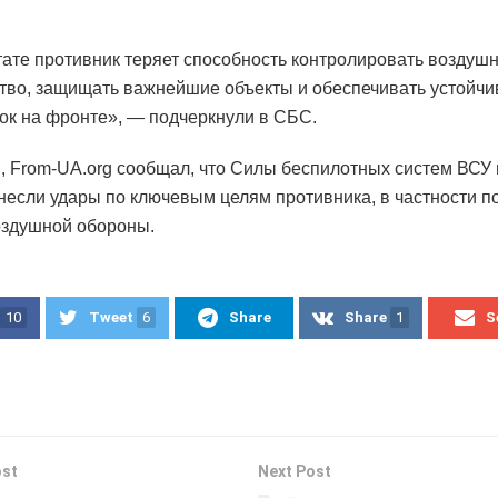
тате противник теряет способность контролировать воздуш
тво, защищать важнейшие объекты и обеспечивать устойчи
ок на фронте», — подчеркнули в СБС.
 From-UA.org сообщал, что Силы беспилотных систем ВСУ
несли удары по ключевым целям противника, в частности п
оздушной обороны.
10
Tweet
6
Share
Share
1
S
ost
Next Post