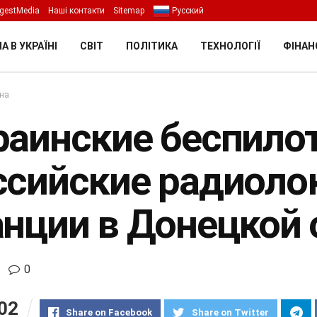
gestMedia
Наші контакти
Sitemap
Русский
А В УКРАЇНІ
СВІТ
ПОЛІТИКА
ТЕХНОЛОГІЇ
ФІНАН
їна
раинские беспило
ссийские радиол
анции в Донецкой 
0
02
Share on Facebook
Share on Twitter