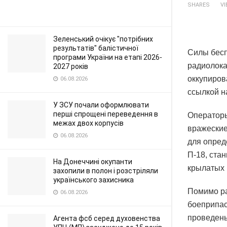
SHARES
V
Зеленський очікує "потрібних
результатів" балістичної
Силы бесп
програми України на етапі 2026-
радиолока
2027 років
оккупиров
06.08.2026
ссылкой н
У ЗСУ почали оформлювати
перші спрощені переведення в
Операторы
межах двох корпусів
вражеские
06.08.2026
для опред
П-18, ста
На Донеччині окупанти
крылатых 
захопили в полон і розстріляли
українського захисника
Помимо ра
06.08.2026
боеприпас
проведены
Агента фсб серед духовенства