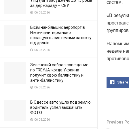
УПЦ (МП) засуджено до 15 років
систем.
за держзраду – СБУ
06.08.2026
«В резуль
пространс
Вісім найбільших аеропортів
группиров
Німеччини терміново
оснащують системами захисту
від дронів
Напомним,
06.08.2026
неделе на
противов
Зеленский собрал совещание
по FREYJA: когда Украина
получит свою баллистику и
анти-баллистику
Share
06.08.2026
В Одессе авто ушло под землю:
водитель успел выскачить.
ФОТО
06.08.2026
Previous P