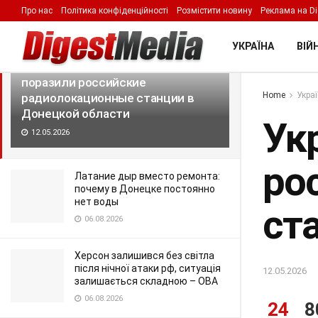
Про нас
Політика конфіденційності
Розмістити новину
Реклама на Di
LATEST
TRENDING
Filter
УКРАЇНА
ВІЙН
Украинские беспилотники
поразили российские
Home
Укра
радиолокационные станции в
Донецкой области
Ук
12.05.2026
ро
Латание дыр вместо ремонта:
почему в Донецке постоянно
нет воды
ст
06.08.2026
Херсон залишився без світла
після нічної атаки рф, ситуація
12.05.2026
залишається складною – ОВА
06.08.2026
24
8