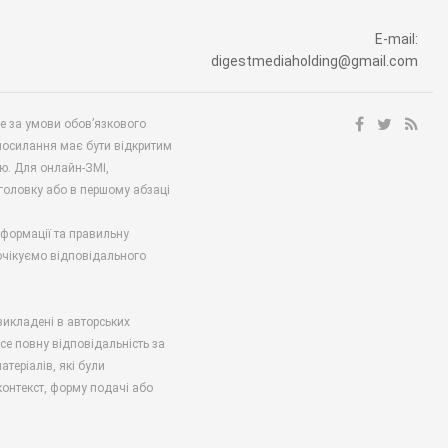
E-mail:
digestmediaholding@gmail.com
ше за умови обов’язкового
посилання має бути відкритим
ю. Для онлайн-ЗМІ,
аголовку або в першому абзаці
нформації та правильну
 очікуємо відповідального
викладені в авторських
есе повну відповідальність за
атеріалів, які були
онтекст, форму подачі або