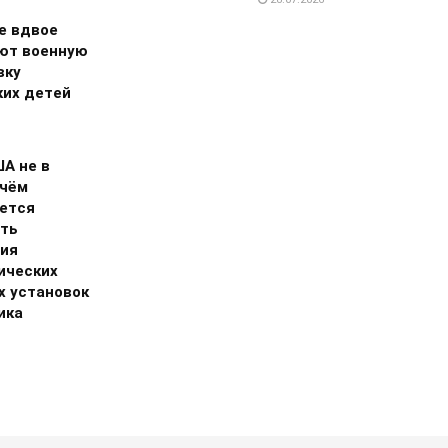
е вдвое
ют военную
вку
ких детей
А не в
 чём
ется
ть
ия
ических
х установок
ика