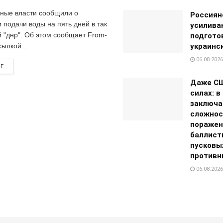
ные власти сообщили о
Россиян
 подачи воды на пять дней в так
усилива
 "днр". Об этом сообщает From-
подгото
сылкой...
украинс
06.08.2026
RE
Даже СШ
силах: в
заключа
сложнос
поражен
баллист
пусковы
противн
06.08.2026