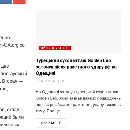
менно
m-UA.org со
ВІЙНА В УКРАЇНІ
Турецький суховантаж Golden Leo
 две
затонув після ракетного удару рф на
Одещині
спользуемый
. Вторая —
26.07.2026
0
тов,
На Одещині затонув турецький суховантаж
Golden Leo, який зазнав важких пошкоджень
під час російського ракетного удару тиждень
ов, склад
тому. Про це...
рации были
READ MORE
пилотных