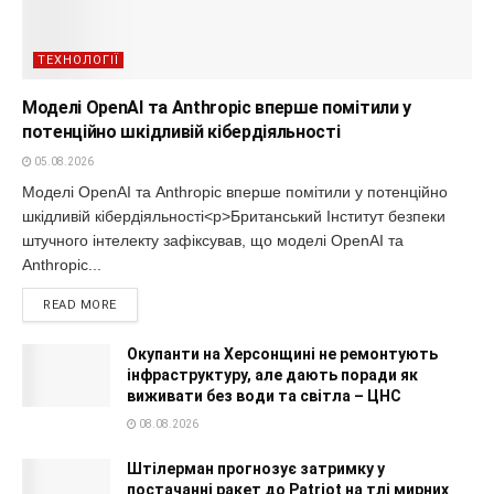
ТЕХНОЛОГІЇ
Моделі OpenAI та Anthropic вперше помітили у
потенційно шкідливій кібердіяльності
05.08.2026
Моделі OpenAI та Anthropic вперше помітили у потенційно
шкідливій кібердіяльності<p>Британський Інститут безпеки
штучного інтелекту зафіксував, що моделі OpenAI та
Anthropic...
READ MORE
Окупанти на Херсонщині не ремонтують
інфраструктуру, але дають поради як
виживати без води та світла – ЦНС
08.08.2026
Штілерман прогнозує затримку у
постачанні ракет до Patriot на тлі мирних