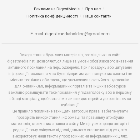
Реклама на DigestMedia
Про нас
Політика конфіденційності
Наші контакти
E-mail: digestmediaholding@gmail.com
Використання будь-яких матеріалів, розміщених на сайті
digestmedia.net, дозволяється лише за умови обов’язкового вказання
активного посилання на першоджерело. При передруку або цитуванні
інформації посилання має бути відкритим для пошукових систем і не
містити технічних обмежень, що унеможливлюють його індексацію.
Для онлайн-ЗМІ, інформаційних порталів та інших веб-ресурсів
важливо розміщувати таке посилання у підзаголовку або в першому
абзаці матеріалу, щоб читачі могли швидко перейти до оригінальної
публікації.
Це правило покликане захищати авторські права, забезпечувати
прозорість використання інформації та правильну атрибуцію
матеріалів, отриманих з нашого сайту. Ми цінуємо працю авторів і
редакції, тому очікуємо відповідального ставлення від усіх, хто
використовує наші тексти у професійних чи інформаційних цілях.