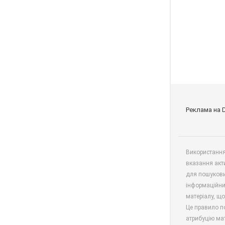
Реклама на 
Використання 
вказання акт
для пошукови
інформаційни
матеріалу, що
Це правило п
атрибуцію мат