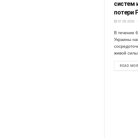
систем 
потери 
07.08.2026
В течение 
Украины на
сосредоточ
живой силы.
READ MO