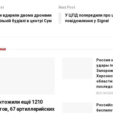
ost
Next Post
ни вдарили двома дронами
У ЦПД попередили про 
ільній будівлі в центрі Сум
повідомлення у Signal
ини
Россия 
удары п
Запорож
Херсонс
области:
последс
07.08.2026
чтожили ещё 1210
Российс
тов, 67 артиллерийских
беспило