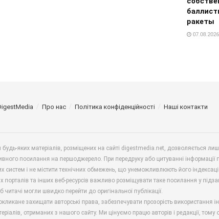
собстве
баллист
ракеты
07.08.2026
DigestMedia
Про нас
Політика конфіденційності
Наші контакти
будь-яких матеріалів, розміщених на сайті digestmedia.net, дозволяється ли
ивного посилання на першоджерело. При передруку або цитуванні інформації 
х систем і не містити технічних обмежень, що унеможливлюють його індексаці
х порталів та інших веб-ресурсів важливо розміщувати таке посилання у підз
б читачі могли швидко перейти до оригінальної публікації.
окликане захищати авторські права, забезпечувати прозорість використання і
еріалів, отриманих з нашого сайту. Ми цінуємо працю авторів і редакції, тому