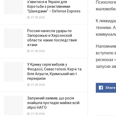
з'явитися в Україні для
Психологи
боротьби з реактивними
маломоби
"Шахедами" – Defense Express
07.08.2026
К ликвида
техники. 
Россия нанесла удары по
коммунал
Запорожью и Херсонской
области: какие последствия
атаки
Напомним,
07.08.2026
вступило 
регионах 
У Криму серія вибухів у
запуски а
Феодосії, Севастополі, Керчі та
біля Алушти, Кримський міст
перекрили
07.08.2026
Share
Залужний заявив, що росія
знайшла протидію майже всій
зброї НАТО
07.08.2026