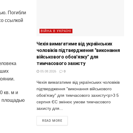
ью. Погибли
со ссылкой
ВІЙНА В УКРАЇНІ
Чехія вимагатиме від українських
чоловіків підтвердження "виконання
військового обов'язку" для
тимчасового захисту
еловека
вших
05.08.2026
0
тоянии.
Чехія вимагатиме від українських чоловіків
підтвердження "виконання військового
 кв. м и
обов'язку" для тимчасового захисту<p>З 5
е площадью
серпня ЄС змінює умови тимчасового
захисту для...
READ MORE