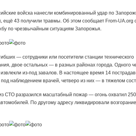
сийские войска нанесли комбинированный удар по Запорож
к, ещё 43 получили травмы. Об этом сообщает From-UA.org 
жбу по чрезвычайным ситуациям Запорожья.
гибших — сотрудники или посетители станции технического
ния, двое остальных — в разных районах города. Одного ч
 извлекли из-под завалов. В настоящее время 14 пострада
 под наблюдением врачей, четверо из них — в тяжелом сос
из СТО разразился масштабный пожар — огонь охватил 2500
автомобилей. По другому адресу ликвидировали возгорани