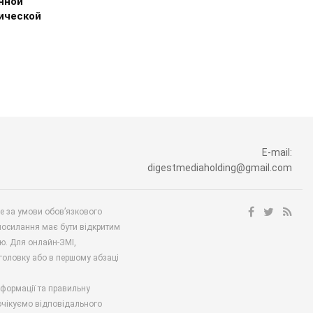
нной
ической
E-mail:
digestmediaholding@gmail.com
ше за умови обов’язкового
посилання має бути відкритим
ю. Для онлайн-ЗМІ,
аголовку або в першому абзаці
нформації та правильну
 очікуємо відповідального