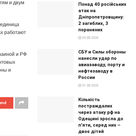
тям и двум
Понад 40 російських
атак на
Дніпропетровщину:
2 загиблих, 3
 единица
поранених
ах работают
03.08.2026
СБУ и Силы обороны
раиной и РФ
нанесли удар по
онтовых
авиазаводу, порту и
оны и
нефтезаводу в
России
01.08.2026
Кількість
end
постраждалих
через атаку рф на
Одещині зросла до
п'яти, серед них –
двоє дітей