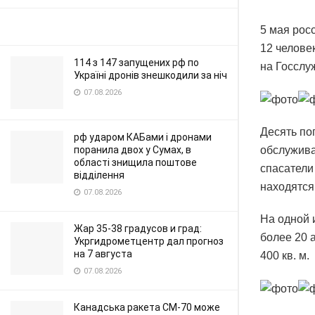
5 мая рос
12 челове
114 з 147 запущених рф по
на Госслу
Україні дронів знешкодили за ніч
07.08.2026
Десять по
рф ударом КАБами і дронами
поранила двох у Сумах, в
обслужива
області знищила поштове
спасатели
відділення
находятся
07.08.2026
На одной 
Жар 35-38 градусов и град:
более 20 
Укргидрометцентр дал прогноз
на 7 августа
400 кв. м.
07.08.2026
Канадська ракета CM-70 може