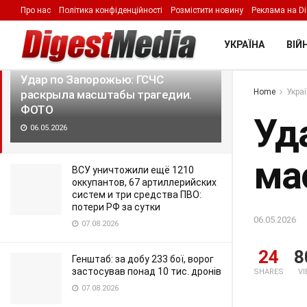
Про нас
Політика конфіденційності
Розмістити новину
Реклама на Di
LATEST
TRENDING
Filter
УКРАЇНА
ВІЙН
Удар по Запорожью: ГСЧС
Home
Укра
раскрыла масштабы трагедии.
ФОТО
Уд
06.05.2026
ма
ВСУ уничтожили ещё 1210
оккупантов, 67 артиллерийских
систем и три средства ПВО:
потери РФ за сутки
06.05.2026
07.08.2026
24
8
Генштаб: за добу 233 бої, ворог
застосував понад 10 тис. дронів
SHARES
V
07.08.2026