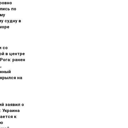
ровно
лись по
му
у судну в
море
и со
ой в центре
Рога: ранен
,
нный
скрылся на
ий заявил о
: Украина
ается к
ию