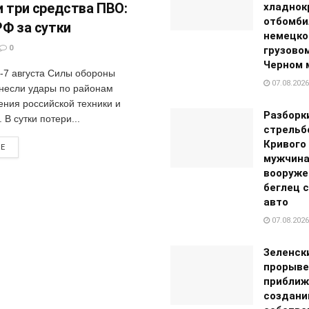
и три средства ПВО:
хладнок
отбомби
РФ за сутки
немецко
0
грузовом
Черном 
6-7 августа Силы обороны
07.08.2026
несли удары по районам
ения российской техники и
Разборк
 В сутки потери...
стрельб
Кривого 
RE
мужчина
вооруже
беглец 
авто
07.08.2026
Зеленск
прорыве
приближ
создан