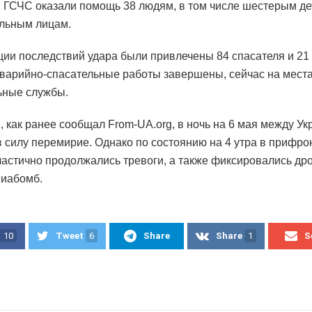
 ГСЧС оказали помощь 38 людям, в том числе шестерым де
льным лицам.
ции последствий удара были привлечены 84 спасателя и 21
Аварийно-спасательные работы завершены, сейчас на мест
ьные службы.
 как ранее сообщал From-UA.org, в ночь на 6 мая между Ук
в силу перемирие. Однако по состоянию на 4 утра в прифр
частично продолжались тревоги, а также фиксировались др
виабомб.
10
Tweet
6
Share
Share
1
S