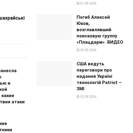
01.08.2026
Погиб Алексей
шахрайські
Юков,
возглавлявший
поисковую группу
«Плацдарм». ВИДЕО
05.08.2026
США ведуть
переговори про
нанесла
надання Україні
о
технологій Patriot –
ью и
ЗМІ
кой
 какие
02.08.2026
твия атаки
кие
тники