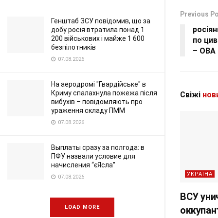
Previous P
Генштаб ЗСУ повідомив, що за
росія
добу росія втратила понад 1
200 військових і майже 1 600
по цив
безпілотників
– ОВА
07.08.2026
На аеродромі "Гвардійське" в
Криму спалахнула пожежа після
Свіжі
нов
вибухів – повідомляють про
ураження складу ПММ
07.08.2026
Выплаты сразу за полгода: в
ПФУ назвали условие для
начисления “єЯсла”
УКРАЇНА
07.08.2026
ВСУ уни
LOAD MORE
оккупан