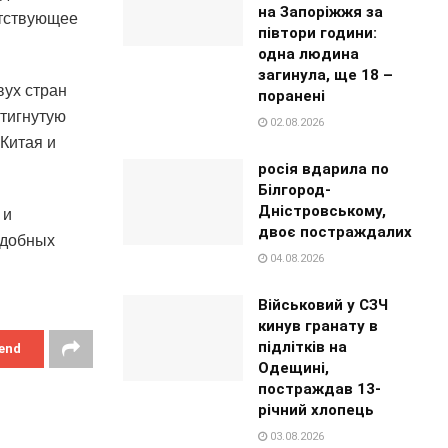
на Запоріжжя за
етствующее
півтори години:
одна людина
загинула, ще 18 –
вух стран
поранені
стигнутую
02.08.2026
Китая и
росія вдарила по
Білгород-
Дністровському,
 и
двоє постраждалих
одобных
04.08.2026
Військовий у СЗЧ
кинув гранату в
підлітків на
end
Одещині,
постраждав 13-
річний хлопець
03.08.2026