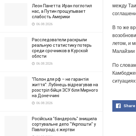
между Таи
Леон Панетта: Иран поглотил
нас, а Путин прощупывает
соглашени
слабость Америки
06.08.2026
В то же в
возобнови
Расследователи раскрыли
летом, и 
реальную статистику потерь
среди срочников в Курской
Малайзии 
облсти
06.08.2026
По словам
Камбоджей
"Полон для рф – не гарантія
ситуациях
життя": Лубінець відреагував на
розстріл бійця ЗСУ біля Мирного
на Донеччині
06.08.2026
Share
Російська "бандероль" знищила
сортувальне депо "Укрпошти" у
Павлограді, є жертви