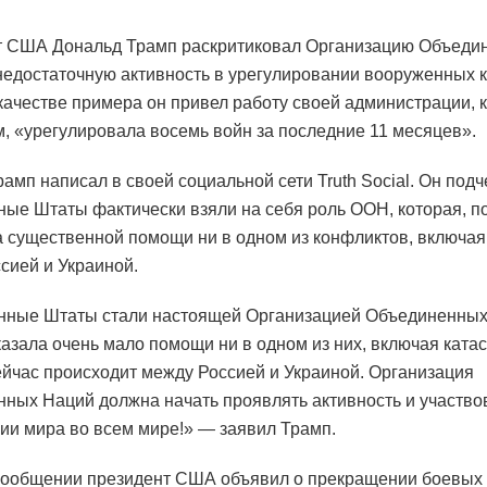
т США Дональд Трамп раскритиковал Организацию Объеди
недостаточную активность в урегулировании вооруженных 
 качестве примера он привел работу своей администрации, к
м, «урегулировала восемь войн за последние 11 месяцев».
амп написал в своей социальной сети Truth Social. Он подч
ые Штаты фактически взяли на себя роль ООН, которая, по
а существенной помощи ни в одном из конфликтов, включая
сией и Украиной.
нные Штаты стали настоящей Организацией Объединенных
казала очень мало помощи ни в одном из них, включая ката
ейчас происходит между Россией и Украиной. Организация
ных Наций должна начать проявлять активность и участво
ии мира во всем мире!» — заявил Трамп.
сообщении президент США объявил о прекращении боевых