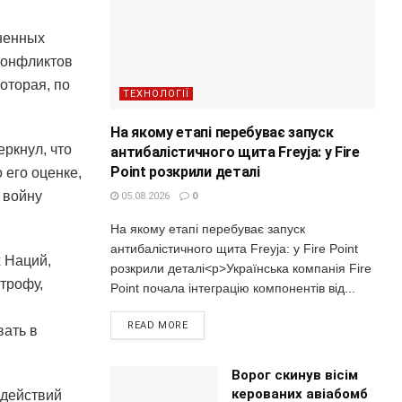
ненных
конфликтов
оторая, по
ТЕХНОЛОГІЇ
На якому етапі перебуває запуск
еркнул, что
антибалістичного щита Freyja: у Fire
Point розкрили деталі
 его оценке,
 войну
05.08.2026
0
На якому етапі перебуває запуск
антибалістичного щита Freyja: у Fire Point
 Наций,
розкрили деталі<p>Українська компанія Fire
строфу,
Point почала інтеграцію компонентів від...
READ MORE
вать в
Ворог скинув вісім
керованих авіабомб
 действий