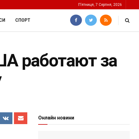
П’ятниця, 7 Серпня, 2026
СИ
СПОРТ
ША работают за
у
Онлайн новини