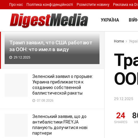
Про нас
Політика конфіденційності
Розмістити новину
Реклама на Di
LATEST
TRENDING
Filter
УКРАЇНА
ВІЙН
Home
Укра
Трамп заявил, что США работают
за ООН: что имел в виду
Тр
29.12.2025
ОО
Зеленский заявил о прорыве:
Украина приближается к
созданию собственной
баллистической ракеты
29.12.2025
07.08.2026
24
8
Зеленський заявив, що до
антибалістики FREYJA
SHARES
V
планують долучитися нові
партнери