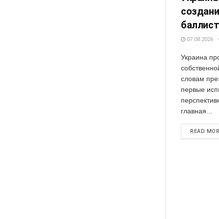
создани
баллист
07.08.2026
Украина пр
собственно
словам пре
первые исп
перспективн
главная...
READ MO