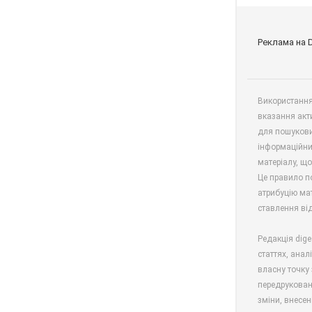
Реклама на 
Використання 
вказання акт
для пошукови
інформаційни
матеріалу, що
Це правило п
атрибуцію мат
ставлення від
Редакція dige
статтях, анал
власну точку 
передрукован
зміни, внесен