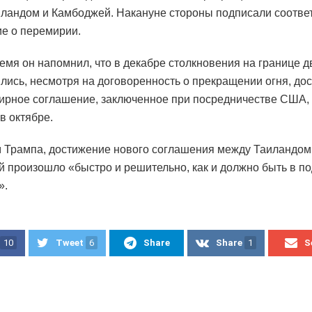
ландом и Камбоджей. Накануне стороны подписали соотв
е о перемирии.
ремя он напомнил, что в декабре столкновения на границе д
лись, несмотря на договоренность о прекращении огня, до
мирное соглашение, заключенное при посредничестве США, 
в октябре.
 Трампа, достижение нового соглашения между Таиландом
 произошло «быстро и решительно, как и должно быть в п
».
10
Tweet
6
Share
Share
1
S