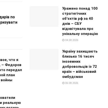
Уражено понад 100
стратегічних
дарів по
об'єктів рф за 40
оризувати
днів – СБУ
відзвітувала про
унікальну операцію
04.08.2026
Україну захищають
близько 16 тисяч
вое, что я
іноземних
, – Федоров
добровольців із 72
что передал
країн – військовий
вой план
омбудсман
 войны
06.08.2026
ователи
и реальную
ику потерь