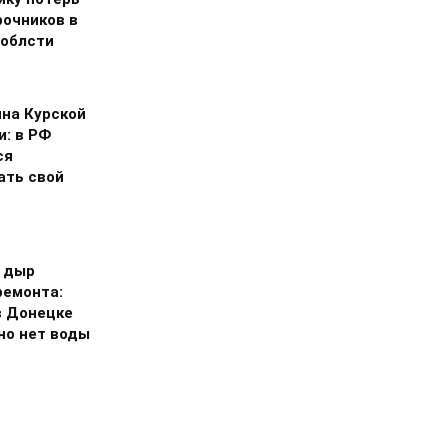
рочников в
 облсти
на Курской
и: в РФ
ся
ать свой
 дыр
ремонта:
в Донецке
но нет воды