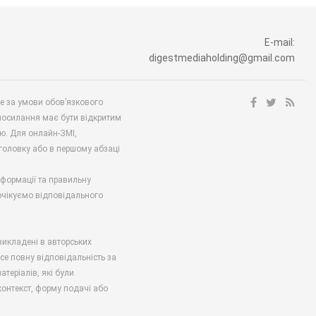
E-mail:
digestmediaholding@gmail.com
ше за умови обов’язкового
посилання має бути відкритим
ю. Для онлайн-ЗМІ,
аголовку або в першому абзаці
нформації та правильну
 очікуємо відповідального
викладені в авторських
есе повну відповідальність за
атеріалів, які були
онтекст, форму подачі або