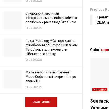
06.08.2026
Previous P
Сікорський закликав
Трамп
обговорити можливість збиття
російських ракет над Україною
США н
06.08.2026
Податкова служба передасть
Міноборони дані українців віком
18-60 років для перевірки
Свіжі
нов
військового обліку
06.08.2026
Meta запустила інструмент
Muse Code на тлі викриттів про
злами ШІ
06.08.2026
УКРАЇНА
Зеленск
LOAD MORE
Украина