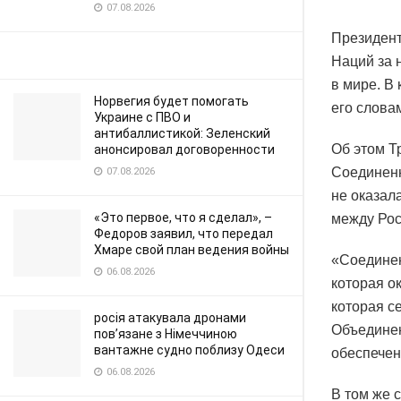
07.08.2026
Президен
Наций за 
в мире. В
Норвегия будет помогать
его слова
Украине с ПВО и
антибаллистикой: Зеленский
Об этом Тр
анонсировал договоренности
Соединенн
07.08.2026
не оказал
«Это первое, что я сделал», –
между Рос
Федоров заявил, что передал
Хмаре свой план ведения войны
«Соедине
06.08.2026
которая о
которая с
росія атакувала дронами
Объединен
пов’язане з Німеччиною
вантажне судно поблизу Одеси
обеспечен
06.08.2026
В том же 