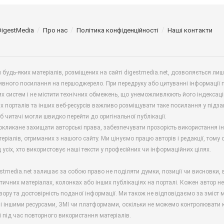
DigestMedia
Про нас
Політика конфіденційності
Наші контакти
будь-яких матеріалів, розміщених на сайті digestmedia.net, дозволяється ли
ивного посилання на першоджерело. При передруку або цитуванні інформації 
х систем і не містити технічних обмежень, що унеможливлюють його індексаці
х порталів та інших веб-ресурсів важливо розміщувати таке посилання у підз
б читачі могли швидко перейти до оригінальної публікації.
окликане захищати авторські права, забезпечувати прозорість використання і
еріалів, отриманих з нашого сайту. Ми цінуємо працю авторів і редакції, тому
 усіх, хто використовує наші тексти у професійних чи інформаційних цілях.
stmedia.net залишає за собою право не поділяти думки, позиції чи висновки, 
ітичних матеріалах, колонках або інших публікаціях на порталі. Кожен автор н
зору та достовірність поданої інформації. Ми також не відповідаємо за зміст м
і іншими ресурсами, ЗМІ чи платформами, оскільки не можемо контролювати к
і під час повторного використання матеріалів.