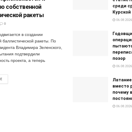
ю собственной
среди с
Курской
ической ракеты
06.08.2026
0
Годовщи
одвигается в создании
операци
й баллистической ракеты. По
пытают
зидента Владимира Зеленского,
перепис
ытания подтвердили
позор
ость проекта, а теперь
06.08.2026
RE
Латание
вместо 
почему 
постоян
06.08.2026