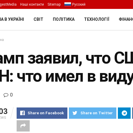
gestMedia
Наші контакти
Sitemap
Русский
А В УКРАЇНІ
СВІТ
ПОЛІТИКА
ТЕХНОЛОГІЇ
ФІНАН
їна
амп заявил, что С
Н: что имел в вид
0
03
Share on Facebook
Share on Twitter
IEWS