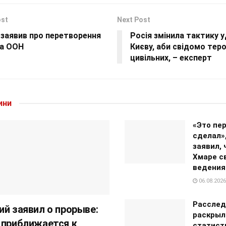
ost
Next Post
 заявив про перетворення
Росія змінила тактику у
а ООН
Києву, аби свідомо тер
цивільних, – експерт
ини
«Это пер
сделал»
заявил, 
Хмаре с
ведения
06.08.2026
Расслед
ий заявил о прорыве:
раскрыл
 приближается к
статист