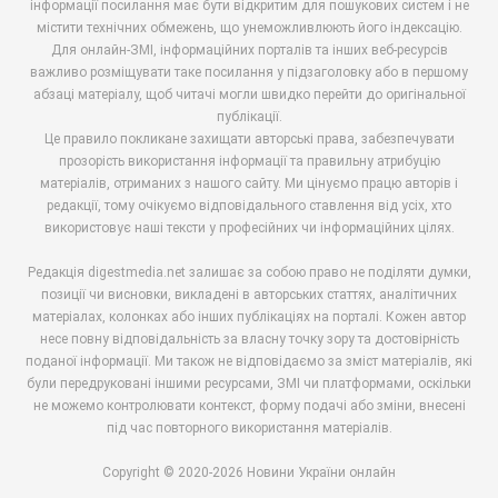
інформації посилання має бути відкритим для пошукових систем і не
містити технічних обмежень, що унеможливлюють його індексацію.
Для онлайн-ЗМІ, інформаційних порталів та інших веб-ресурсів
важливо розміщувати таке посилання у підзаголовку або в першому
абзаці матеріалу, щоб читачі могли швидко перейти до оригінальної
публікації.
Це правило покликане захищати авторські права, забезпечувати
прозорість використання інформації та правильну атрибуцію
матеріалів, отриманих з нашого сайту. Ми цінуємо працю авторів і
редакції, тому очікуємо відповідального ставлення від усіх, хто
використовує наші тексти у професійних чи інформаційних цілях.
Редакція digestmedia.net залишає за собою право не поділяти думки,
позиції чи висновки, викладені в авторських статтях, аналітичних
матеріалах, колонках або інших публікаціях на порталі. Кожен автор
несе повну відповідальність за власну точку зору та достовірність
поданої інформації. Ми також не відповідаємо за зміст матеріалів, які
були передруковані іншими ресурсами, ЗМІ чи платформами, оскільки
не можемо контролювати контекст, форму подачі або зміни, внесені
під час повторного використання матеріалів.
Copyright © 2020-2026 Новини України онлайн