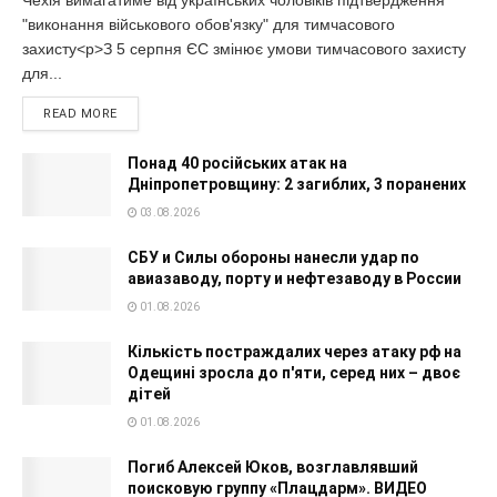
"виконання військового обов'язку" для тимчасового
захисту<p>З 5 серпня ЄС змінює умови тимчасового захисту
для...
READ MORE
Понад 40 російських атак на
Дніпропетровщину: 2 загиблих, 3 поранених
03.08.2026
СБУ и Силы обороны нанесли удар по
авиазаводу, порту и нефтезаводу в России
01.08.2026
Кількість постраждалих через атаку рф на
Одещині зросла до п'яти, серед них – двоє
дітей
01.08.2026
Погиб Алексей Юков, возглавлявший
поисковую группу «Плацдарм». ВИДЕО