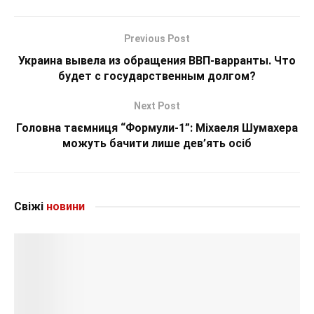
Previous Post
Украина вывела из обращения ВВП-варранты. Что
будет с государственным долгом?
Next Post
Головна таємниця “Формули-1”: Міхаеля Шумахера
можуть бачити лише дев’ять осіб
Свіжі
новини