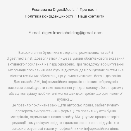
Реклама на DigestMedia
Про нас
Політика конфіденційності
Наші контакти
E-mail: digestmediaholding@gmail.com
Використання будь-яких матеріалів, розміщених на сайті
digestmedia.net, дозволяється лише за умови обов’язкового вказання
активного посилання на першоджерело. При передруку або цитуванні
інформації посилання має бути відкритим для пошукових систем і не
містити технічних обмежень, що унеможливлюють його індексацію.
Для онлайн-ЗМІ, інформаційних порталів та інших веб-ресурсів
важливо розміщувати таке посилання у підзаголовку або в першому
абзаці матеріалу, щоб читачі могли швидко перейти до оригінальної
публікації.
Це правило покликане захищати авторські права, забезпечувати
прозорість використання інформації та правильну атрибуцію
матеріалів, отриманих з нашого сайту. Ми цінуємо працю авторів і
редакції, тому очікуємо відповідального ставлення від усіх, хто
використовує наші тексти у професійних чи інформаційних цілях.