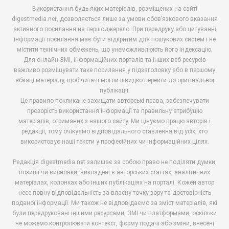
Використання будь-яких матеріалів, розміщених на сайті
digestmedia.net, дозволяється лише за умови обов’язкового вказання
активного посилання на першоджерело. При передруку або цитуванні
інформації посилання має бути відкритим для пошукових систем і не
містити технічних обмежень, що унеможливлюють його індексацію.
Для онлайн-ЗМІ, інформаційних порталів та інших веб-ресурсів
важливо розміщувати таке посилання у підзаголовку або в першому
абзаці матеріалу, щоб читачі могли швидко перейти до оригінальної
публікації.
Це правило покликане захищати авторські права, забезпечувати
прозорість використання інформації та правильну атрибуцію
матеріалів, отриманих з нашого сайту. Ми цінуємо працю авторів і
редакції, тому очікуємо відповідального ставлення від усіх, хто
використовує наші тексти у професійних чи інформаційних цілях.
Редакція digestmedia.net залишає за собою право не поділяти думки,
позиції чи висновки, викладені в авторських статтях, аналітичних
матеріалах, колонках або інших публікаціях на порталі. Кожен автор
несе повну відповідальність за власну точку зору та достовірність
поданої інформації. Ми також не відповідаємо за зміст матеріалів, які
були передруковані іншими ресурсами, ЗМІ чи платформами, оскільки
не можемо контролювати контекст, форму подачі або зміни, внесені