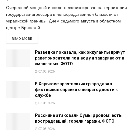
Очередной мощный инцидент зафиксирован на территории
государства-агрессора в непосредственной близости от
украинской границы. Днем седьмого августа в областном
центре Брянской...
READ MORE
Разведка показала, как оккупанты прячут
ракетоносители под воду и заваривают в
«мангалы». ФОТО
07.08.2026
В Харькове врач-психиатр продавал
фиктивные справки о непригодности к
службе
07.08.2026
Россияне атаковали Сумы дроном: есть
пострадавший, горели гаражи. ФОТО
07.08.2026