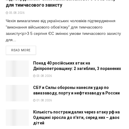
для тимчасового захисту
05.08.2026
Чехія вимагатиме від українських чоловіків підтвердження
"виконання військового обов'язку" для тимчасового
захисту<p>З 5 серпня ЄС змінює умови тимчасового захисту
для...
READ MORE
Понад 40 російських атак на
Дніпропетровщину: 2 загиблих, 3 поранених
03.08.2026
СБУ и Силы обороны нанесли удар по
авиазаводу, порту и нефтезаводу в России
01.08.2026
Кількість постраждалих через атаку рф на
Одещині зросла до п'яти, серед них – двоє
дітей