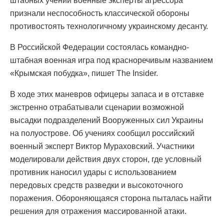
штабных учений военные эксперты агрессора
признали неспособность классической обороны
противостоять технологичному украинскому десанту.
В Российской Федерации состоялась командно-
штабная военная игра под красноречивым названием
«Крымская побудка», пишет The Insider.
В ходе этих маневров офицеры запаса и в отставке
экстренно отрабатывали сценарии возможной
высадки подразделений Вооруженных сил Украины
на полуострове. Об учениях сообщил российский
военный эксперт Виктор Мураховский. Участники
моделировали действия двух сторон, где условный
противник наносил удары с использованием
передовых средств разведки и высокоточного
поражения. Обороняющаяся сторона пыталась найти
решения для отражения массированной атаки.