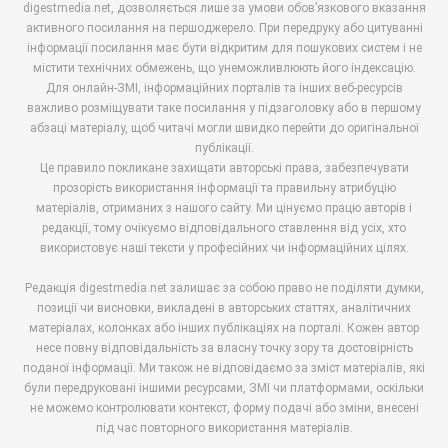
digestmedia.net, дозволяється лише за умови обов’язкового вказання
активного посилання на першоджерело. При передруку або цитуванні
інформації посилання має бути відкритим для пошукових систем і не
містити технічних обмежень, що унеможливлюють його індексацію.
Для онлайн-ЗМІ, інформаційних порталів та інших веб-ресурсів
важливо розміщувати таке посилання у підзаголовку або в першому
абзаці матеріалу, щоб читачі могли швидко перейти до оригінальної
публікації.
Це правило покликане захищати авторські права, забезпечувати
прозорість використання інформації та правильну атрибуцію
матеріалів, отриманих з нашого сайту. Ми цінуємо працю авторів і
редакції, тому очікуємо відповідального ставлення від усіх, хто
використовує наші тексти у професійних чи інформаційних цілях.
Редакція digestmedia.net залишає за собою право не поділяти думки,
позиції чи висновки, викладені в авторських статтях, аналітичних
матеріалах, колонках або інших публікаціях на порталі. Кожен автор
несе повну відповідальність за власну точку зору та достовірність
поданої інформації. Ми також не відповідаємо за зміст матеріалів, які
були передруковані іншими ресурсами, ЗМІ чи платформами, оскільки
не можемо контролювати контекст, форму подачі або зміни, внесені
під час повторного використання матеріалів.