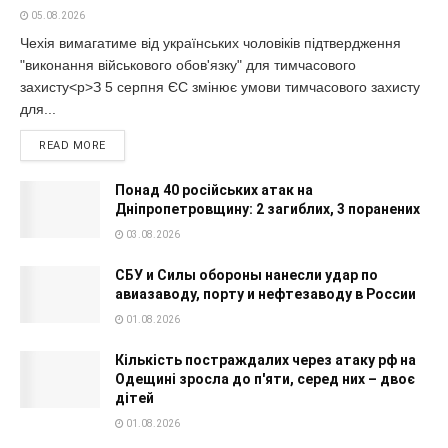
05.08.2026
Чехія вимагатиме від українських чоловіків підтвердження
"виконання військового обов'язку" для тимчасового
захисту<p>З 5 серпня ЄС змінює умови тимчасового захисту
для...
READ MORE
Понад 40 російських атак на
Дніпропетровщину: 2 загиблих, 3 поранених
03.08.2026
СБУ и Силы обороны нанесли удар по
авиазаводу, порту и нефтезаводу в России
01.08.2026
Кількість постраждалих через атаку рф на
Одещині зросла до п'яти, серед них – двоє
дітей
01.08.2026