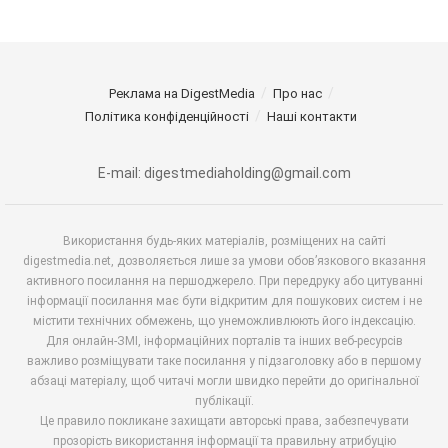
Реклама на DigestMedia
Про нас
Політика конфіденційності
Наші контакти
E-mail: digestmediaholding@gmail.com
Використання будь-яких матеріалів, розміщених на сайті
digestmedia.net, дозволяється лише за умови обов’язкового вказання
активного посилання на першоджерело. При передруку або цитуванні
інформації посилання має бути відкритим для пошукових систем і не
містити технічних обмежень, що унеможливлюють його індексацію.
Для онлайн-ЗМІ, інформаційних порталів та інших веб-ресурсів
важливо розміщувати таке посилання у підзаголовку або в першому
абзаці матеріалу, щоб читачі могли швидко перейти до оригінальної
публікації.
Це правило покликане захищати авторські права, забезпечувати
прозорість використання інформації та правильну атрибуцію