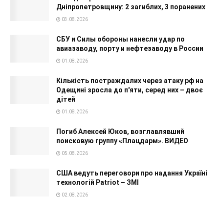
Дніпропетровщину: 2 загиблих, 3 поранених
03.08.2026
СБУ и Силы обороны нанесли удар по
авиазаводу, порту и нефтезаводу в России
01.08.2026
Кількість постраждалих через атаку рф на
Одещині зросла до п'яти, серед них – двоє
дітей
01.08.2026
Погиб Алексей Юков, возглавлявший
поисковую группу «Плацдарм». ВИДЕО
05.08.2026
США ведуть переговори про надання Україні
технологій Patriot – ЗМІ
02.08.2026