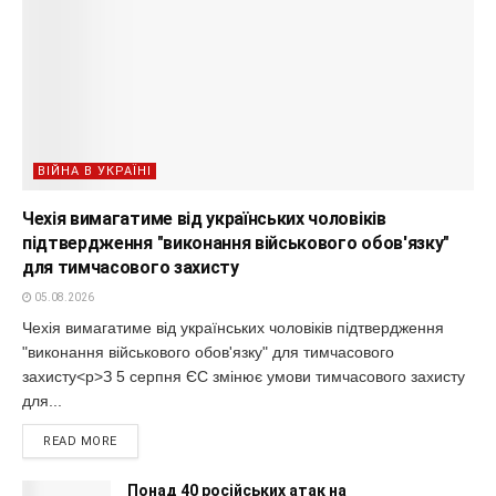
ВІЙНА В УКРАЇНІ
Чехія вимагатиме від українських чоловіків
підтвердження "виконання військового обов'язку"
для тимчасового захисту
05.08.2026
Чехія вимагатиме від українських чоловіків підтвердження
"виконання військового обов'язку" для тимчасового
захисту<p>З 5 серпня ЄС змінює умови тимчасового захисту
для...
READ MORE
Понад 40 російських атак на