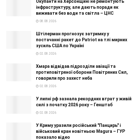
Окупанти на Херсонщині не ремонтують
інфраструктуру, але дають поради як
виживати без води та світла – ЦНС
08.08.2026
Штілерман прогнозує затримку у
постачанні ракет до Patriot на тлі мирних
зусиль США по Україні
02.08.2026
Хмара відвідав підрозділи авіації та
протиповітряної оборони Повітряних Сил,
говорили про захист неба
02.08.2026
У липні рф зазнала рекордних втрат у живій
силі з початку 2026 року – Генштаб
02.08.2026
У Криму уразили російський "Панцирь" і
військовий кран новітньою Magura – ГУР
показало відео