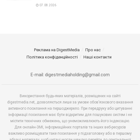
07.08.2026
Реклама на DigestMedia
Про нас
Політика конфіденційності
Наші контакти
E-mail: digestmediaholding@gmail.com
Використання будь-яких матеріалів, розміщених на сайті
digestmedia.net, дозволяється лише за умови обов’язкового вказання
активного посилання на першоджерело. При передруку або цитуванні
інформації посилання має бути відкритим для пошукових систем і не
містити технічних обмежень, що унеможливлюють його індексацію.
Для онлайн-ЗМІ, інформаційних порталів та інших веб-ресурсів
важливо розміщувати таке посилання у підзаголовку або в першому
абзаці матеріалу, щоб читачі могли швидко перейти до оригінальної