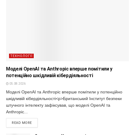
ТЕХНОЛОГІЇ
Моделі OpenAI та Anthropic вперше помітили у
потенційно шкідливій кібердіяльності
05.08.2026
Моделі OpenAI та Anthropic вперше помітили у потенційно
шкідливій кібердіяльності<p>Британський Інститут безпеки
штучного інтелекту зафіксував, що моделі OpenAI та
Anthropic...
READ MORE