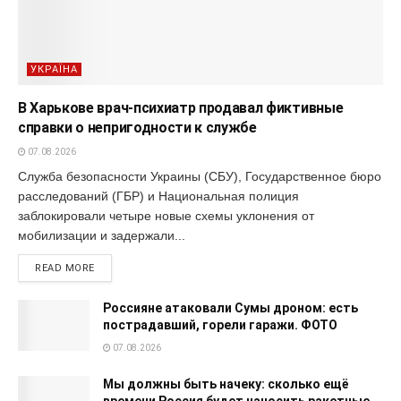
УКРАЇНА
В Харькове врач-психиатр продавал фиктивные
справки о непригодности к службе
07.08.2026
Служба безопасности Украины (СБУ), Государственное бюро
расследований (ГБР) и Национальная полиция
заблокировали четыре новые схемы уклонения от
мобилизации и задержали...
READ MORE
Россияне атаковали Сумы дроном: есть
пострадавший, горели гаражи. ФОТО
07.08.2026
Мы должны быть начеку: сколько ещё
времени Россия будет наносить ракетные