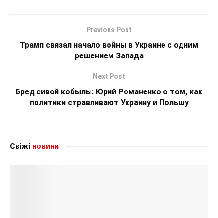
Previous Post
Трамп связал начало войны в Украине с одним
решением Запада
Next Post
Бред сивой кобылы: Юрий Романенко о том, как
политики стравливают Украину и Польшу
Свіжі
новини