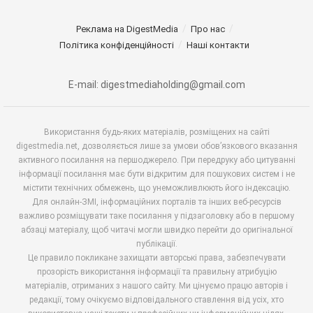
Реклама на DigestMedia
Про нас
Політика конфіденційності
Наші контакти
E-mail: digestmediaholding@gmail.com
Використання будь-яких матеріалів, розміщених на сайті
digestmedia.net, дозволяється лише за умови обов’язкового вказання
активного посилання на першоджерело. При передруку або цитуванні
інформації посилання має бути відкритим для пошукових систем і не
містити технічних обмежень, що унеможливлюють його індексацію.
Для онлайн-ЗМІ, інформаційних порталів та інших веб-ресурсів
важливо розміщувати таке посилання у підзаголовку або в першому
абзаці матеріалу, щоб читачі могли швидко перейти до оригінальної
публікації.
Це правило покликане захищати авторські права, забезпечувати
прозорість використання інформації та правильну атрибуцію
матеріалів, отриманих з нашого сайту. Ми цінуємо працю авторів і
редакції, тому очікуємо відповідального ставлення від усіх, хто