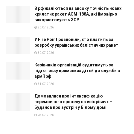
В рф жаліються на високу точність нових
крилатих ракет AGM-188A, які ймовірно
використовують ЗСУ
26.07.2026
У Fire Point розповіли, хто платить за
розробку українських балістичних ракет
30.07.2026
Керівників організацій судитимуть за
підготовку кримських дітей до служби в
армії рф
31.07.2026
Домовилися про інтенсифікацію
перемовного процесу на всіх рівнях –
Буданов про зустріч у Білому домі
28.07.2026