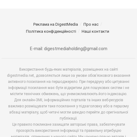
Реклама на DigestMedia
Про нас
Політика конфіденційності
Наші контакти
E-mail: digestmediaholding@gmail.com
Використання будь-яких матеріалів, розміщених на сайті
digestmedia.net, дозволяється лише за умови обов’язкового вказання
активного посилання на першоджерело. При передруку або цитуванні
інформації посилання має бути відкритим для пошукових систем і не
містити технічних обмежень, що унеможливлюють його індексацію.
Для онлайн-ЗМІ, інформаційних порталів та інших веб-ресурсів
важливо розміщувати таке посилання у підзаголовку або в першому
абзаці матеріалу, щоб читачі могли швидко перейти до оригінальної
публікації.
Це правило покликане захищати авторські права, забезпечувати
прозорість використання інформації та правильну атрибуцію
матеріалів, отриманих з нашого сайту. Ми цінуємо працю авторів і