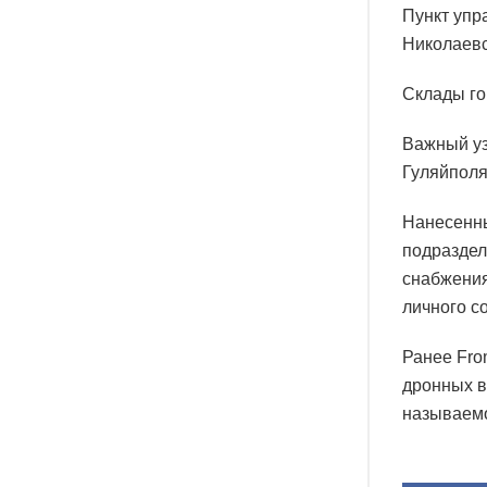
Пункт упр
Николаевс
Склады го
Важный уз
Гуляйполя
Нанесенны
подраздел
снабжения
личного с
Ранее Fro
дронных в
называемо