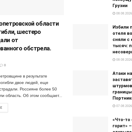
Грузии
08.08.2026
опетровской области
Избили 
гибли, шестеро
отеля во
али от
сняли с 
тысяч: 
ванного обстрела.
несовер
08.08.2026
0
Атаки н
етровщине в результате
заставя
погибли двое людей, еще
штурмов
страдали. Россияне более 50
границы
ли область. Об этом сообщает...
Портник
07.08.2026
RE
«Что-то
горит» –
открылс