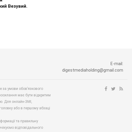
кий Везувий.
E-mail:
digestmediaholding@gmail.com
ше за умови обов’язкового
посилання має бути відкритим
ю. Для онлайн-ЗМІ,
аголовку або в першому абзаці
нформації та правильну
 очікуємо відповідального