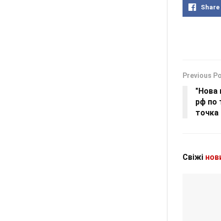
Share
Previous P
"Нова 
рф по 
точка 
Свіжі
нов