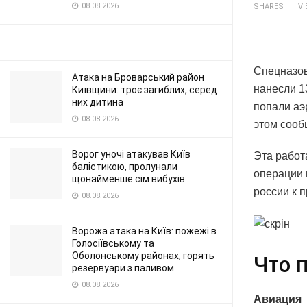
08.08.2026
SHARES
V
Спецназо
Атака на Броварський район
нанесли 1
Київщини: троє загиблих, серед
них дитина
попали аэ
08.08.2026
этом сооб
Ворог уночі атакував Київ
Эта работ
балістикою, пролунали
операции 
щонайменше сім вибухів
россии к 
08.08.2026
Ворожа атака на Київ: пожежі в
Голосіївському та
Оболонському районах, горять
Что 
резервуари з паливом
08.08.2026
Авиация