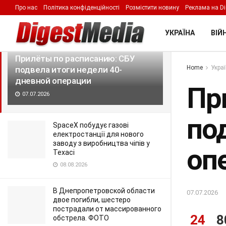
Про нас
Політика конфіденційності
Розмістити новину
Реклама на Di
LATEST
TRENDING
Filter
УКРАЇНА
ВІЙН
Прилёты по расписанию: СБУ
Home
Укра
подвела итоги недели 40-
дневной операции
Пр
07.07.2026
по
SpaceX побудує газові
електростанції для нового
заводу з виробництва чіпів у
оп
Техасі
08.08.2026
В Днепропетровской области
07.07.2026
двое погибли, шестеро
пострадали от массированного
24
8
обстрела. ФОТО