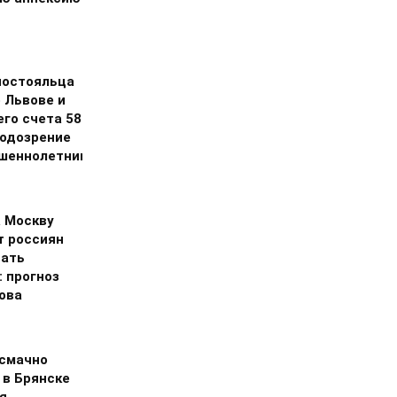
постояльца
 Львове и
его счета 58
подозрение
шеннолетним
а Москву
т россиян
ать
: прогноз
ова
 смачно
 в Брянске
я