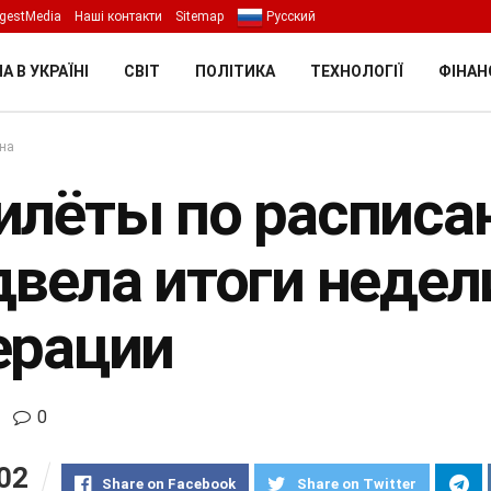
gestMedia
Наші контакти
Sitemap
Русский
А В УКРАЇНІ
СВІТ
ПОЛІТИКА
ТЕХНОЛОГІЇ
ФІНАН
їна
илёты по расписа
двела итоги недел
ерации
0
02
Share on Facebook
Share on Twitter