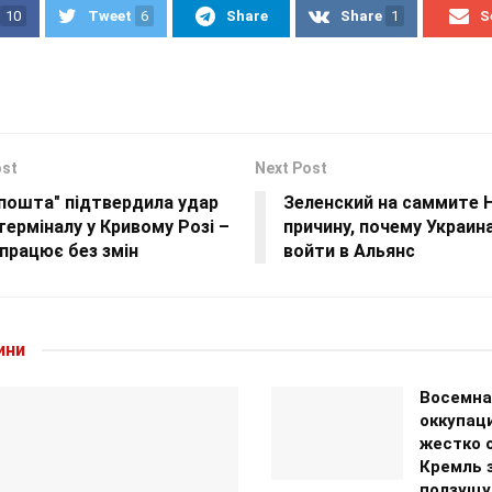
10
Tweet
6
Share
Share
1
S
ost
Next Post
пошта" підтвердила удар
Зеленский на саммите 
терміналу у Кривому Розі –
причину, почему Украин
працює без змін
войти в Альянс
ини
Восемна
оккупац
жестко 
Кремль 
ползущу