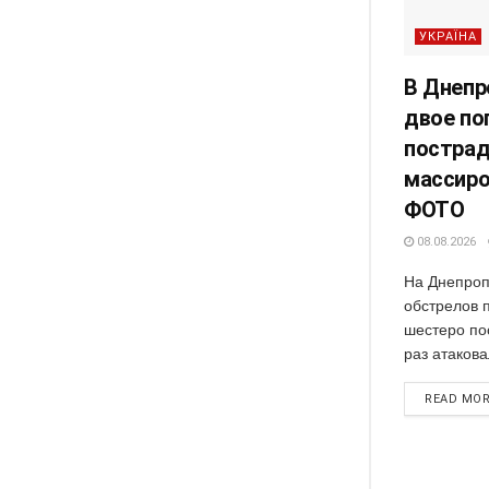
УКРАЇНА
В Днепр
двое по
пострад
массиро
ФОТО
08.08.2026
На Днепроп
обстрелов 
шестеро по
раз атакова
READ MO