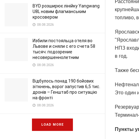
Расстояни
BYD розширює лінійку Yangwang
крупнейши
U8L новим флагманським
кросовером
топливо, 
08.08.2026
Ярославск
"Ярославл
Избили постояльца отеля во
Львове и сняли с его счета 58
НПЗ входи
тысяч: подозрение
в год.
несовершеннолетним
08.08.2026
Также бес
Відбулось понад 190 бойових
Нефтенали
зіткнень, ворог запустив 6,5 тис.
дронів – Генштаб про ситуацію
Это один 
на фронті
08.08.2026
Резервуар
Терминал-
LOAD MORE
Пункты у