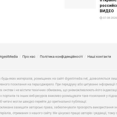
российс
ВИДЕО
07.08.2026
DigestMedia
Про нас
Політика конфіденційності
Наші контакти
будь-яких матеріалів, розміщених на сайті digestmedia.net, дозволяється ли
ивного посилання на першоджерело. При передруку або цитуванні інформації 
х систем і не містити технічних обмежень, що унеможливлюють його індексаці
х порталів та інших веб-ресурсів важливо розміщувати таке посилання у підз
б читачі могли швидко перейти до оригінальної публікації.
окликане захищати авторські права, забезпечувати прозорість використання і
еріалів, отриманих з нашого сайту. Ми цінуємо працю авторів і редакції, тому