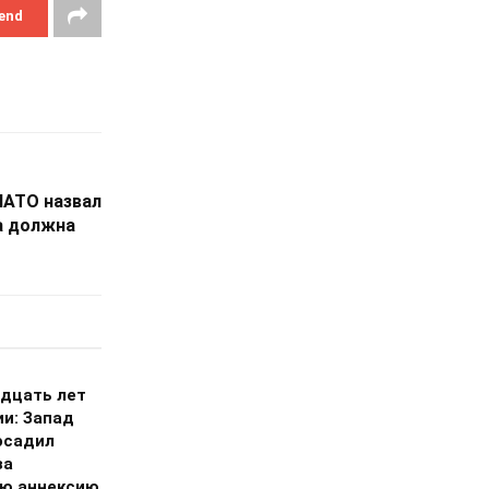
end
НАТО назвал
а должна
дцать лет
ии: Запад
осадил
за
ю аннексию