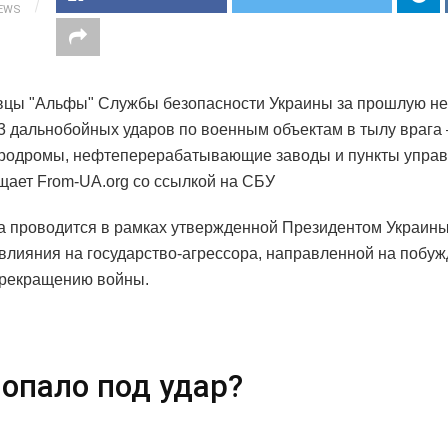
IEWS
вцы "Альфы" Службы безопасности Украины за прошлую н
3 дальнобойных ударов по военным объектам в тылу врага 
родромы, нефтеперерабатывающие заводы и пункты управ
щает From-UA.org со ссылкой на СБУ
а проводится в рамках утвержденной Президентом Украин
влияния на государство-агрессора, направленной на побу
прекращению войны.
попало под удар?