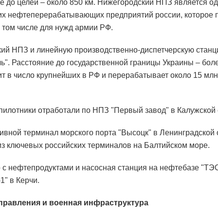
е до целей – около 850 км. Нижегородский НПЗ является о
х нефтеперерабатывающих предприятий россии, которое 
в том числе для нужд армии РФ.
ий НПЗ и линейную производственно-диспетчерскую стан
ь". Расстояние до государственной границы Украины – боле
т в число крупнейших в РФ и перерабатывает около 15 млн
пилотники отработали по НПЗ "Первый завод" в Калужской 
вной терминал морского порта "Высоцк" в Ленинградской 
из ключевых российских терминалов на Балтийском море.
 с нефтепродуктами и насосная станция на нефтебазе "ТЭ
1" в Керчи.
правления и военная инфраструктура