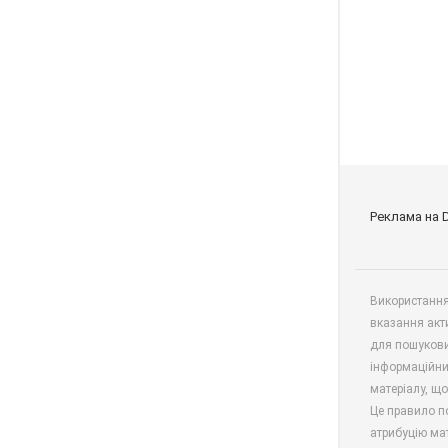
Реклама на 
Використання 
вказання акт
для пошукови
інформаційни
матеріалу, що
Це правило п
атрибуцію мат