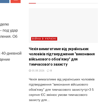
еделю
– под удар
ления. Об
ВІЙНА В УКРАЇНІ
Чехія вимагатиме від українських
ы 40-дневной
чоловіків підтвердження "виконання
військового обов'язку" для
ждение
тимчасового захисту
05.08.2026
0
Чехія вимагатиме від українських чоловіків
підтвердження "виконання військового
обов'язку" для тимчасового захисту<p>З 5
серпня ЄС змінює умови тимчасового
захисту для...