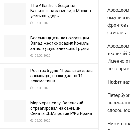
The Atlantic: обещания
Аэродром 
Вашингтона зависли, а Москва
усилила удары
оккупиров
08.08.2026
фронтовые
самолета 
Восемнадцать лет оккупации:
Запад жестко осадил Кремль
Аэродром 
за ползущую аннексию Грузии
техникой.
08.08.2026
Именно от
по террит
Росія за 5 днів 41 раз атакувала
залізницю, пошкоджено 11
локомотивів
Нефтяная
08.08.2026
Петербург
перевалки
Мир через силу: Зеленский
отреагировал на санкции
способност
Сената США против РФ и Ирана
08.08.2026
Нижегород