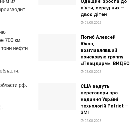
Одещині зросла до
дним из
п'яти, серед них –
производит
двоє дітей
01.08.2026
цию
Погиб Алексей
е 700 км.
Юков,
 тонн нефти
возглавлявший
поисковую группу
«Плацдарм». ВИДЕО
области.
05.08.2026
области рф.
США ведуть
переговори про
надання Україні
технологій Patriot –
С-
ЗМІ
02.08.2026