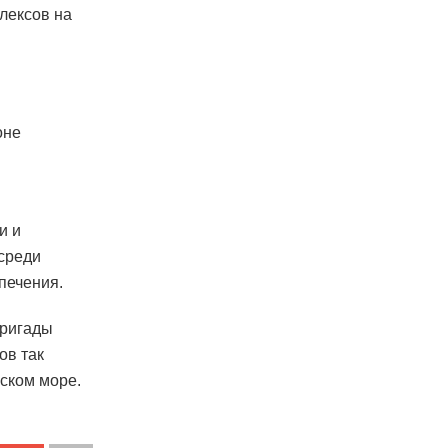
лексов на
оне
и и
 среди
печения.
бригады
ов так
вском море.