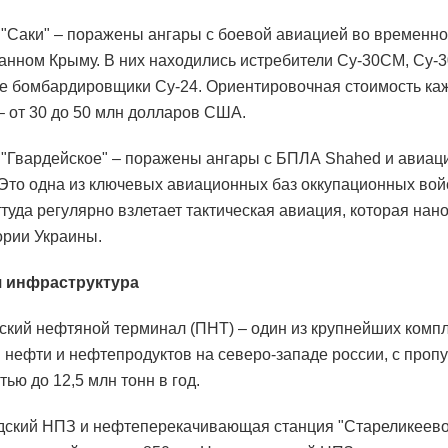
"Саки" – поражены ангары с боевой авиацией во временно
анном Крыму. В них находились истребители Су-30СМ, Су-3
 бомбардировщики Су-24. Ориентировочная стоимость каж
– от 30 до 50 млн долларов США.
"Гвардейское" – поражены ангары с БПЛА Shahed и авиац
 Это одна из ключевых авиационных баз оккупационных вой
туда регулярно взлетает тактическая авиация, которая нан
ории Украины.
 инфраструктура
ский нефтяной терминал (ПНТ) – один из крупнейших комп
 нефти и нефтепродуктов на северо-западе россии, с проп
ью до 12,5 млн тонн в год.
ский НПЗ и нефтеперекачивающая станция "Стареликеево