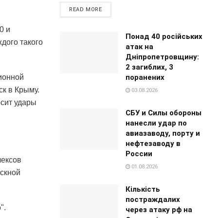
READ MORE
0 и
Понад 40 російських
дого такого
атак на
Дніпропетровщину:
2 загиблих, 3
ионной
поранених
ск в Крыму.
03.08.2026
осит удары
СБУ и Силы обороны
нанесли удар по
авиазаводу, порту и
нефтезаводу в
России
лексов
01.08.2026
ускной
Кількість
постраждалих
".
через атаку рф на