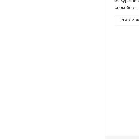
из Курской 
способов...
READ MO