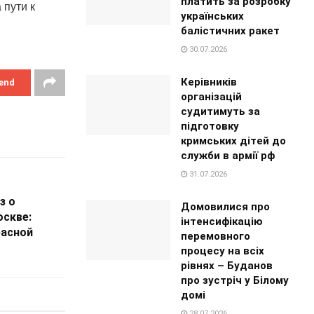
платить за розробку
пути к
українських
балістичних ракет
30.07.2026
Керівників
end
організацій
судитимуть за
підготовку
кримських дітей до
служби в армії рф
31.07.2026
з о
Домовилися про
оскве:
інтенсифікацію
расной
перемовного
процесу на всіх
рівнях – Буданов
про зустріч у Білому
домі
28.07.2026