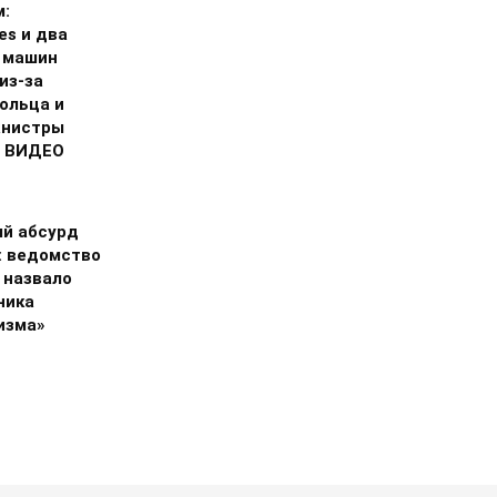
м:
ies и два
 машин
из-за
ольца и
анистры
. ВИДЕО
й абсурд
 ведомство
 назвало
ника
изма»