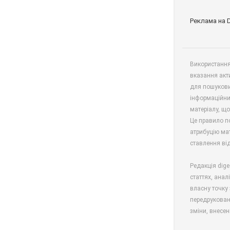
Реклама на 
Використання 
вказання акт
для пошукови
інформаційни
матеріалу, що
Це правило п
атрибуцію мат
ставлення від
Редакція dige
статтях, анал
власну точку 
передрукован
зміни, внесен