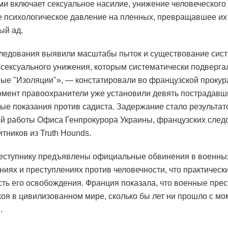
ми включает сексуальное насилие, унижение человеческого
е психологическое давление на пленных, превращавшее их
ый ад.
ледования выявили масштабы пыток и существование сис
 сексуального унижения, которым систематически подверга
ые "Изоляции"», — констатировали во французской прокур
мент правоохранители уже установили девять пострадавш
ые показания против садиста. Задержание стало результа
й работы Офиса Генпрокурора Украины, французских след
тников из Truth Hounds.
еступнику предъявлены официальные обвинения в военны
ниях и преступлениях против человечности, что практическ
ть его освобождения. Франция показала, что военные прес
коя в цивилизованном мире, сколько бы лет ни прошло с мо
.