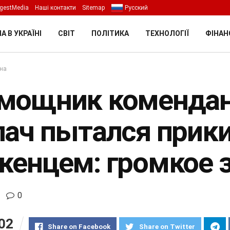
gestMedia
Наші контакти
Sitemap
Русский
А В УКРАЇНІ
СВІТ
ПОЛІТИКА
ТЕХНОЛОГІЇ
ФІНАН
їна
мощник комендан
лач пытался прик
женцем: громкое 
0
02
Share on Facebook
Share on Twitter