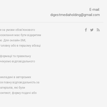
E-mail:
digestmediaholding@gmail.com
ше за умови обов’язкового
посилання має бути відкритим
ю. Для онлайн-ЗМІ,
аголовку або в першому абзаці
нформації та правильну
 очікуємо відповідального
викладені в авторських
есе повну відповідальність за
атеріалів, які були
онтекст, форму подачі або