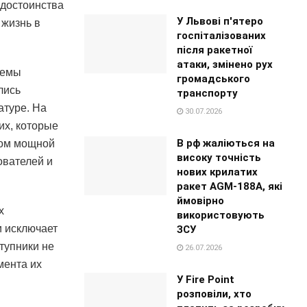
 достоинства
У Львові п'ятеро
 жизнь в
госпіталізованих
після ракетної
атаки, змінено рух
темы
громадського
лись
транспорту
атуре. На
30.07.2026
их, которые
В рф жаліються на
том мощной
високу точність
ователей и
нових крилатих
ракет AGM-188A, які
ймовірно
х
використовують
и исключает
ЗСУ
тупники не
26.07.2026
мента их
У Fire Point
розповіли, хто