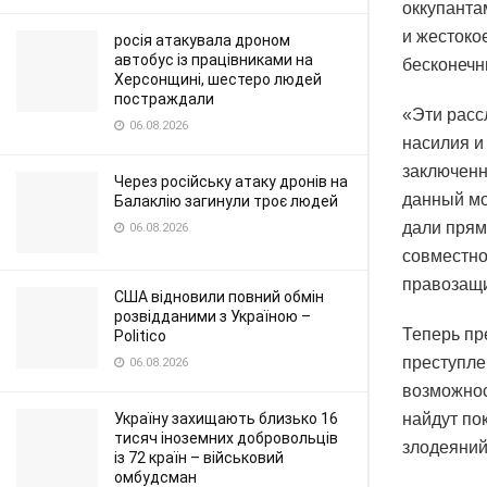
оккупанта
и жестоко
росія атакувала дроном
автобус із працівниками на
бесконечн
Херсонщині, шестеро людей
постраждали
«Эти расс
06.08.2026
насилия и
заключенн
Через російську атаку дронів на
данный мо
Балаклію загинули троє людей
дали прям
06.08.2026
совместно
правозащи
США відновили повний обмін
розвідданими з Україною –
Теперь пр
Politico
преступле
06.08.2026
возможнос
Україну захищають близько 16
найдут по
тисяч іноземних добровольців
злодеяний
із 72 країн – військовий
омбудсман