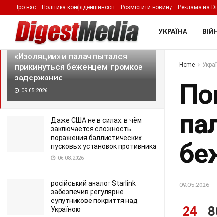
Про нас
Політика конфіденційності
Розмістити новину
Реклама на Di
LATEST
TRENDING
Filter
УКРАЇНА
ВІЙН
Помощник коменданта
«Изоляции» и палач пытался
Home
Укра
прикинуться беженцем: громкое
задержание
По
09.05.2026
па
Даже США не в силах: в чём
заключается сложность
поражения баллистических
бе
пусковых установок противника
06.08.2026
російський аналог Starlink
09.05.2026
забезпечив регулярне
супутникове покриття над
24
8
Україною