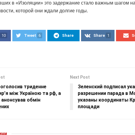
ших в «Изоляции» это задержание стало важным шагом на 
вости, которой они ждали долгие годы.
10
Tweet
6
Share
Share
1
S
ost
Next Post
 оголосив триденне
Зеленский подписал ука
р’я між Україною та рф, а
разрешении парада в М
 анонсував обмін
указаны координаты К
ених
площади
ини