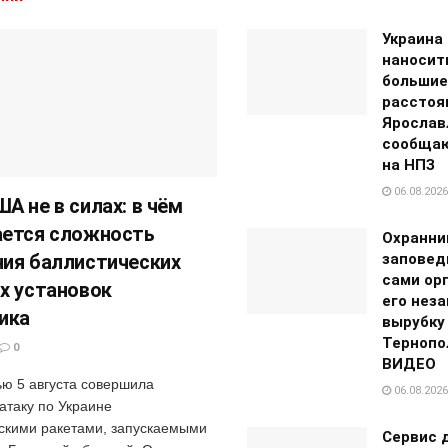
Украина
наносит
большие
расстоян
Ярослав
сообщаю
на НПЗ
06.08.2026
А не в силах: в чём
ется сложность
Охранни
ия баллистических
заповед
сами ор
х установок
его нез
ика
вырубку
Тернопо
0
ВИДЕО
ью 5 августа совершила
06.08.2026
атаку по Украине
скими ракетами, запускаемыми
Сервис 