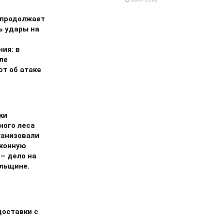
 продолжает
ь удары на
ия: в
ле
т об атаке
ки
ного леса
ганизовали
аконную
 – дело на
льщине.
доставки с