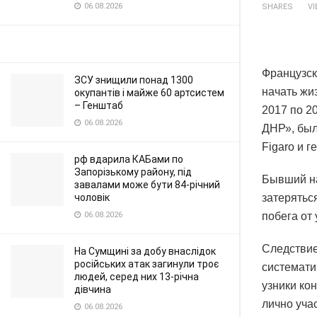
06.08.2026
SHARES
V
Французск
ЗСУ знищили понад 1300
начать жиз
окупантів і майже 60 артсистем
– Генштаб
2017 по 2
06.08.2026
ДНР», был
Figaro и 
рф вдарила КАБами по
Запорізькому району, під
Бывший на
завалами може бути 84-річний
чоловік
затерятьс
06.08.2026
побега от
Следствие
На Сумщині за добу внаслідок
російських атак загинули троє
системати
людей, серед них 13-річна
узники ко
дівчина
лично уча
06.08.2026