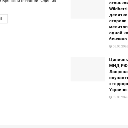
и Брянской областей. Один из
огонько
Wildberr
десятка
RE
сгорели 
мелитоп
одной к
бензина
06.08.2026
Циничны
МИД РФ:
Лаврова
соучаст
«террор
Украины
05.08.2026