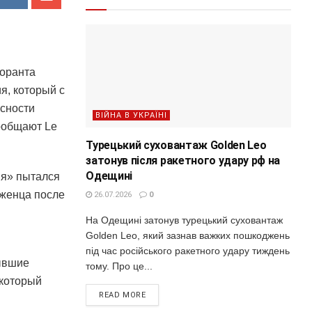
боранта
ия, который с
асности
ВІЙНА В УКРАЇНІ
ообщают Le
Турецький суховантаж Golden Leo
затонув після ракетного удару рф на
Одещині
ия» пытался
еженца после
26.07.2026
0
На Одещині затонув турецький суховантаж
Golden Leo, який зазнав важких пошкоджень
під час російського ракетного удару тиждень
ывшие
тому. Про це...
 который
READ MORE