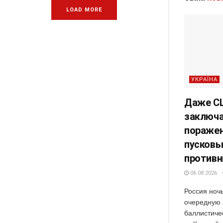
LOAD MORE
УКРАЇНА
Даже СШ
заключа
поражен
пусковы
противн
06.08.2026
Россия ноч
очередную 
баллистиче