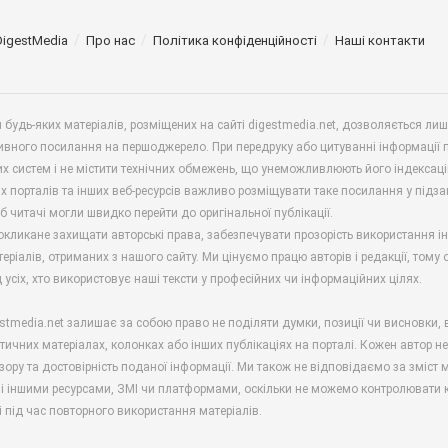
DigestMedia
Про нас
Політика конфіденційності
Наші контакти
будь-яких матеріалів, розміщених на сайті digestmedia.net, дозволяється ли
ивного посилання на першоджерело. При передруку або цитуванні інформації 
х систем і не містити технічних обмежень, що унеможливлюють його індексаці
х порталів та інших веб-ресурсів важливо розміщувати таке посилання у підз
б читачі могли швидко перейти до оригінальної публікації.
окликане захищати авторські права, забезпечувати прозорість використання і
еріалів, отриманих з нашого сайту. Ми цінуємо працю авторів і редакції, тому
 усіх, хто використовує наші тексти у професійних чи інформаційних цілях.
stmedia.net залишає за собою право не поділяти думки, позиції чи висновки, 
ітичних матеріалах, колонках або інших публікаціях на порталі. Кожен автор н
зору та достовірність поданої інформації. Ми також не відповідаємо за зміст м
і іншими ресурсами, ЗМІ чи платформами, оскільки не можемо контролювати к
і під час повторного використання матеріалів.