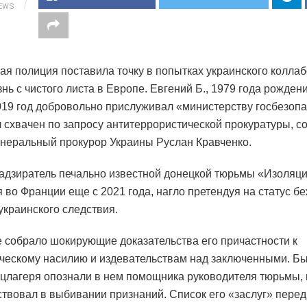
IEWS
ая полиция поставила точку в попытках украинского колла
нь с чистого листа в Европе. Евгений Б., 1979 года рожден
019 год добровольно прислуживал «министерству госбезоп
 схвачен по запросу антитеррористической прокуратуры, с
генеральный прокурор Украины Руслан Кравченко.
дзиратель печально известной донецкой тюрьмы «Изоляц
я во Франции еще с 2021 года, нагло претендуя на статус б
 украинского следствия.
 собрало шокирующие доказательства его причастности к
ческому насилию и издевательствам над заключенными. Б
нцлагеря опознали в нем помощника руководителя тюрьмы,
ствовал в выбивании признаний. Список его «заслуг» перед