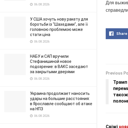
Для выжив
06.08.2026
справедли
У США хочуть нову ракету для
боротьби із "Шахедами", але її
головною проблемою може
Share
стати ціна
06.08.2026
НАБУ и САП вручили
Стефанишиной новое
подозрение: в ВАКС заседают
за закрытыми дверями
Previous P
06.08.2026
Трамп
переми
Украина продолжает наносить
також
удары на большие расстояния:
полон
в Ярославле сообщают об атаке
на НПЗ
06.08.2026
Свіжі
нов