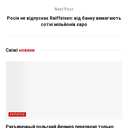
Next Post
Росія не відпускає Raiffeisen: від банку вимагають
сотні мільйонів євро
Свіжі
новини
УКРАЇНА
Разъяренный польский фермер перепахал только