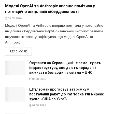
Моделі OpenAI та Anthropic вперше помітили у
потенційно шкідливій кібердіяльності
05.08.2026
Моделі OpenAI та Anthropic вперше помітили у потенційно
шкідливій кібердіяльності<p>Британський Інститут безпеки
штучного інтелекту зафіксував, що моделі OpenAI та
Anthropic...
READ MORE
Окупанти на Херсонщині не ремонтують
інфраструктуру, але дають поради як
виживати без води та світла – ЦНС
08.08.2026
Штілерман прогнозує затримку у
постачанні ракет до Patriot на тлі мирних
зусиль США по Україні
02.08.2026