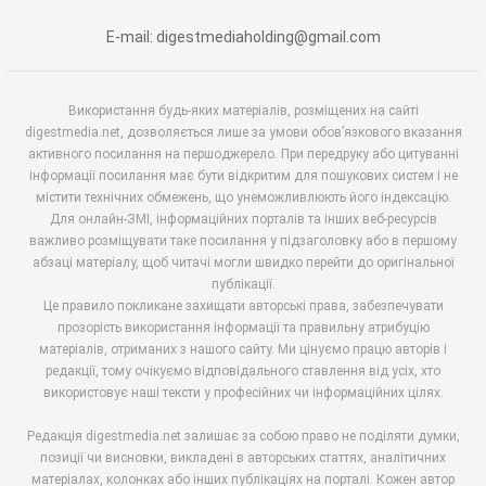
E-mail: digestmediaholding@gmail.com
Використання будь-яких матеріалів, розміщених на сайті
digestmedia.net, дозволяється лише за умови обов’язкового вказання
активного посилання на першоджерело. При передруку або цитуванні
інформації посилання має бути відкритим для пошукових систем і не
містити технічних обмежень, що унеможливлюють його індексацію.
Для онлайн-ЗМІ, інформаційних порталів та інших веб-ресурсів
важливо розміщувати таке посилання у підзаголовку або в першому
абзаці матеріалу, щоб читачі могли швидко перейти до оригінальної
публікації.
Це правило покликане захищати авторські права, забезпечувати
прозорість використання інформації та правильну атрибуцію
матеріалів, отриманих з нашого сайту. Ми цінуємо працю авторів і
редакції, тому очікуємо відповідального ставлення від усіх, хто
використовує наші тексти у професійних чи інформаційних цілях.
Редакція digestmedia.net залишає за собою право не поділяти думки,
позиції чи висновки, викладені в авторських статтях, аналітичних
матеріалах, колонках або інших публікаціях на порталі. Кожен автор