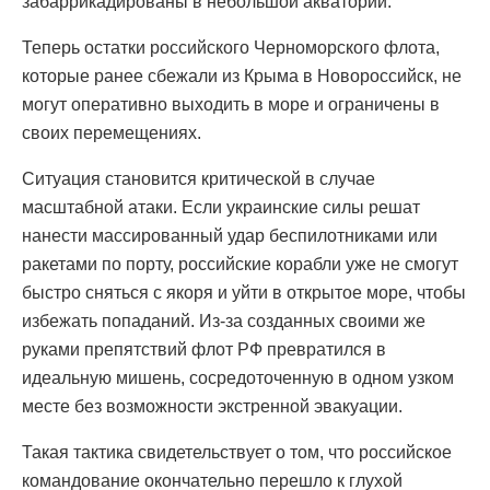
забаррикадированы в небольшой акватории.
Теперь остатки российского Черноморского флота,
которые ранее сбежали из Крыма в Новороссийск, не
могут оперативно выходить в море и ограничены в
своих перемещениях.
Ситуация становится критической в случае
масштабной атаки. Если украинские силы решат
нанести массированный удар беспилотниками или
ракетами по порту, российские корабли уже не смогут
быстро сняться с якоря и уйти в открытое море, чтобы
избежать попаданий. Из-за созданных своими же
руками препятствий флот РФ превратился в
идеальную мишень, сосредоточенную в одном узком
месте без возможности экстренной эвакуации.
Такая тактика свидетельствует о том, что российское
командование окончательно перешло к глухой