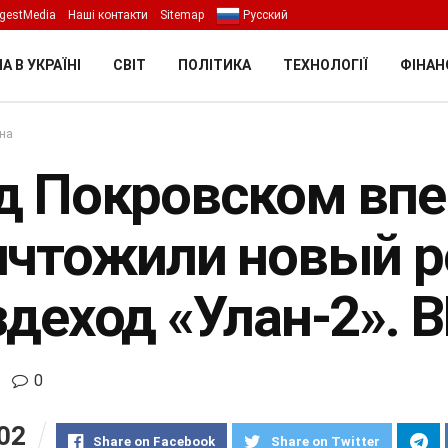
gestMedia
Наші контакти
Sitemap
Русский
А В УКРАЇНІ
СВІТ
ПОЛІТИКА
ТЕХНОЛОГІЇ
ФІНАН
їна
д Покровском вп
ичтожили новый р
здеход «Улан-2». 
0
02
Share on Facebook
Share on Twitter