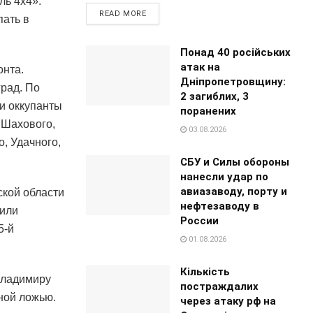
ль 4х4».
READ MORE
пать в
Понад 40 російських
атак на
онта.
Дніпропетровщину:
рад. По
2 загиблих, 3
и оккупанты
поранених
 Шахового,
03.08.2026
, Удачного,
СБУ и Силы обороны
нанесли удар по
авиазаводу, порту и
ской области
нефтезаводу в
жили
России
5-й
01.08.2026
Кількість
Владимиру
постраждалих
ной ложью.
через атаку рф на