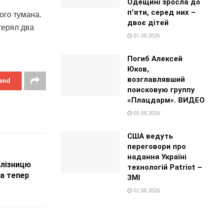
Одещині зросла до
п'яти, серед них –
ого тумана.
двоє дітей
терял два
01.08.2026
Погиб Алексей
Юков,
возглавлявший
end
поисковую группу
«Плацдарм». ВИДЕО
05.08.2026
США ведуть
переговори про
надання Україні
алізницю
технологій Patriot –
 а тепер
ЗМІ
02.08.2026