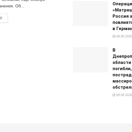
Операци
нения. Об...
«Матреш
Россия 
RE
повлият
в Герма
08.08.2026
В
Днепроп
области
погибли
пострад
массиро
обстрел
08.08.2026