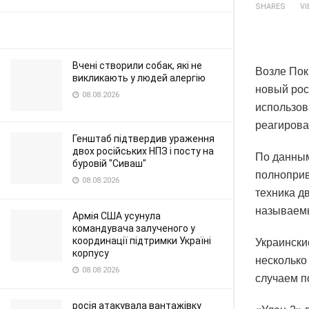
SHARES
V
Вчені створили собак, які не
Возле Пок
викликають у людей алергію
новый рос
08.08.2026
использов
реагиров
Генштаб підтвердив ураження
двох російських НПЗ і посту на
По данным
буровій "Сиваш"
полноприв
08.08.2026
техника д
называемы
Армія США усунула
командувача залученого у
координації підтримки Україні
Украински
корпусу
несколько
08.08.2026
случаем п
росія атакувала вантажівку