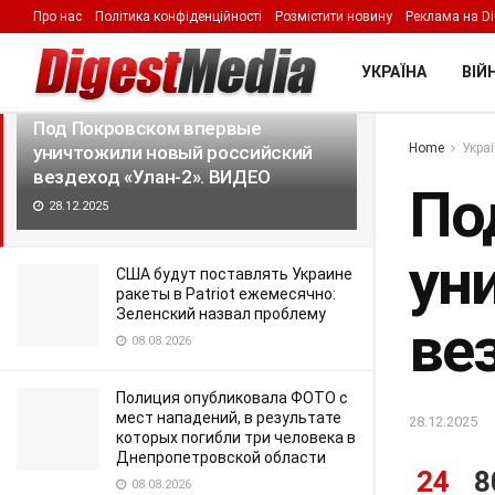
Про нас
Політика конфіденційності
Розмістити новину
Реклама на Di
LATEST
TRENDING
Filter
УКРАЇНА
ВІЙН
Под Покровском впервые
Home
Укра
уничтожили новый российский
вездеход «Улан-2». ВИДЕО
По
28.12.2025
ун
США будут поставлять Украине
ракеты в Patriot ежемесячно:
Зеленский назвал проблему
ве
08.08.2026
Полиция опубликовала ФОТО с
мест нападений, в результате
28.12.2025
которых погибли три человека в
Днепропетровской области
24
8
08.08.2026