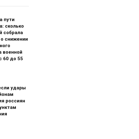
а пути
а: сколько
й собрала
 о снижении
ного
а военной
 60 до 55
если удары
айонам
ия россиян
пунктам
ния
и