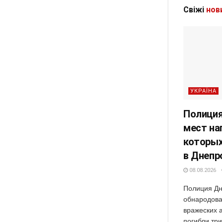
Свіжі
нов
УКРАЇНА
Полиция
мест на
которых
в Днепр
08.08.2026
Полиция Дн
обнародова
вражеских а
погибли тр