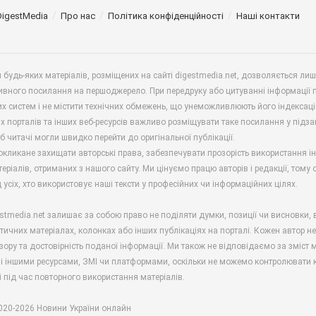
DigestMedia
Про нас
Політика конфіденційності
Наші контакти
будь-яких матеріалів, розміщених на сайті digestmedia.net, дозволяється ли
ивного посилання на першоджерело. При передруку або цитуванні інформації 
х систем і не містити технічних обмежень, що унеможливлюють його індексаці
х порталів та інших веб-ресурсів важливо розміщувати таке посилання у підз
б читачі могли швидко перейти до оригінальної публікації.
окликане захищати авторські права, забезпечувати прозорість використання і
еріалів, отриманих з нашого сайту. Ми цінуємо працю авторів і редакції, тому
 усіх, хто використовує наші тексти у професійних чи інформаційних цілях.
stmedia.net залишає за собою право не поділяти думки, позиції чи висновки, 
ітичних матеріалах, колонках або інших публікаціях на порталі. Кожен автор н
зору та достовірність поданої інформації. Ми також не відповідаємо за зміст м
і іншими ресурсами, ЗМІ чи платформами, оскільки не можемо контролювати к
і під час повторного використання матеріалів.
2020-2026 Новини України онлайн