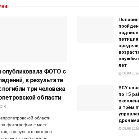
ини
Половин
пройден
подписе
петиция
предель
возраст
службы с
лет
 опубликовала ФОТО с
08.08.2026
падений, в результате
 погибли три человека
ВСУ нан
по 15 р
опетровской области
скоплен
0
и трём 
управле
епропетровской области
дронам
ла фотографии с мест
08.08.2026
так, в результате которых
и человека, ещё семеро