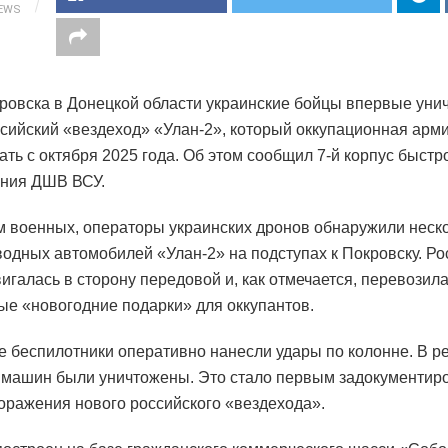
IEWS
ровска в Донецкой области украинские бойцы впервые уни
сийский «вездеход» «Улан-2», который оккупационная арм
ать с октября 2025 года. Об этом сообщил 7-й корпус быстр
ания ДШВ ВСУ.
 военных, операторы украинских дронов обнаружили неск
одных автомобилей «Улан-2» на подступах к Покровску. Ро
вигалась в сторону передовой и, как отмечается, перевозила
е «новогодние подарки» для оккупантов.
е беспилотники оперативно нанесли удары по колонне. В р
 машин были уничтожены. Это стало первым задокументи
оражения нового российского «вездехода».