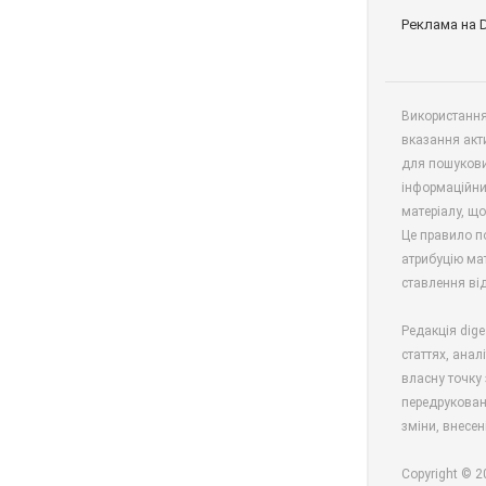
Реклама на 
Використання 
вказання акт
для пошукови
інформаційни
матеріалу, що
Це правило п
атрибуцію мат
ставлення від
Редакція dige
статтях, анал
власну точку 
передрукован
зміни, внесен
Copyright © 