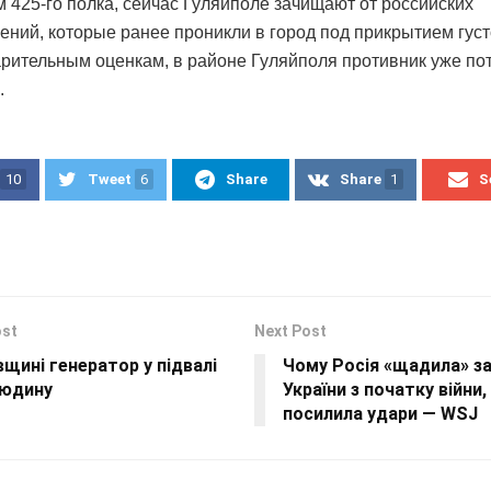
 425-го полка, сейчас Гуляйполе зачищают от российских
ений, которые ранее проникли в город под прикрытием густ
рительным оценкам, в районе Гуляйполя противник уже по
.
10
Tweet
6
Share
Share
1
S
ost
Next Post
вщині генератор у підвалі
Чому Росія «щадила» з
людину
України з початку війни,
посилила удари — WSJ