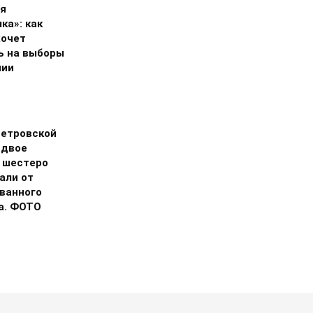
я
ка»: как
хочет
ь на выборы
нии
етровской
 двое
, шестеро
али от
ванного
а. ФОТО