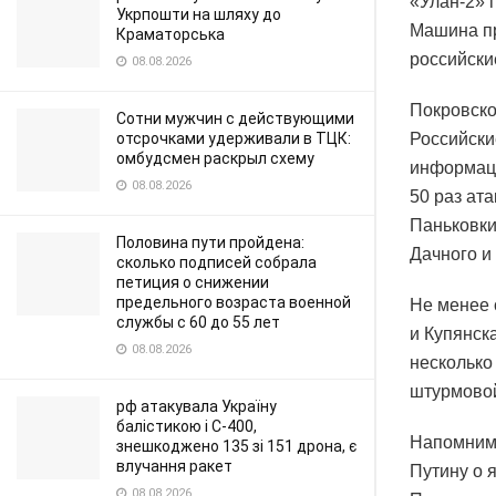
«Улан-2» 
Укрпошти на шляху до
Машина пр
Краматорська
российски
08.08.2026
Покровско
Сотни мужчин с действующими
отсрочками удерживали в ТЦК:
Российски
омбудсмен раскрыл схему
информаци
08.08.2026
50 раз ат
Паньковки
Половина пути пройдена:
Дачного и
сколько подписей собрала
петиция о снижении
предельного возраста военной
Не менее 
службы с 60 до 55 лет
и Купянск
08.08.2026
несколько
штурмовой
рф атакувала Україну
балістикою і С-400,
Напомним,
знешкоджено 135 зі 151 дрона, є
влучання ракет
Путину о 
08.08.2026