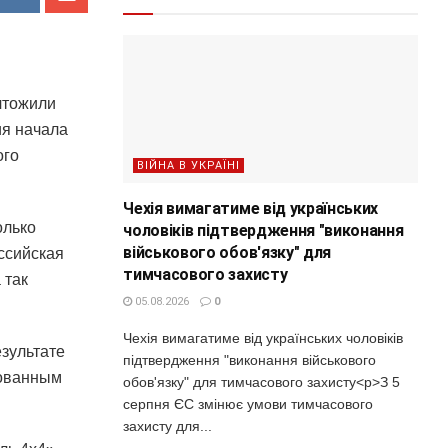
чтожили
ия начала
ого
ВІЙНА В УКРАЇНІ
Чехія вимагатиме від українських
олько
чоловіків підтвердження "виконання
військового обов'язку" для
ссийская
тимчасового захисту
 так
05.08.2026
0
Чехія вимагатиме від українських чоловіків
езультате
підтвердження "виконання військового
рованным
обов'язку" для тимчасового захисту<p>З 5
серпня ЄС змінює умови тимчасового
захисту для...