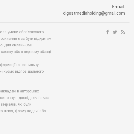
E-mail:
digestmediaholding@gmail.com
ше за умови обов’язкового
посилання має бути відкритим
ю. Для онлайн-ЗМІ,
аголовку або в першому абзаці
нформації та правильну
 очікуємо відповідального
викладені в авторських
есе повну відповідальність за
атеріалів, які були
онтекст, форму подачі або