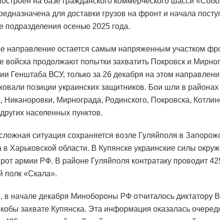
построен на базе гражданского коммерческого шасси «Собо
едназначена для доставки грузов на фронт и начала посту
е подразделения осенью 2025 года.
е направление остается самым напряженным участком фр
е войска продолжают попытки захватить Покровск и Мирног
и Генштаба ВСУ, только за 26 декабря на этом направлени
аковали позиции украинских защитников. Бои шли в районах
, Никаноровки, Мирнограда, Родинского, Покровска, Котлино
 других населенных пунктов.
сложная ситуация сохраняется возле Гуляйполя в Запорож
а в Харьковской области. В Купянске украинские силы окру
 рот армии РФ. В районе Гуляйполя контратаку проводит 42
 полк «Скала».
 в начале декабря Минобороны РФ отчиталось диктатору 
якобы захвате Купянска. Эта информация оказалась очеред