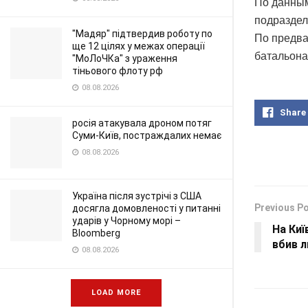
По данным
подраздел
"Мадяр" підтвердив роботу по
По предва
ще 12 цілях у межах операції
батальона
"МоЛоЧКа" з ураження
тіньового флоту рф
08.08.2026
Share
росія атакувала дроном потяг
Суми-Київ, постраждалих немає
08.08.2026
Україна після зустрічі з США
Previous P
досягла домовленості у питанні
ударів у Чорному морі –
На Киї
Bloomberg
вбив 
08.08.2026
LOAD MORE