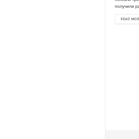
получили ра
READ MO