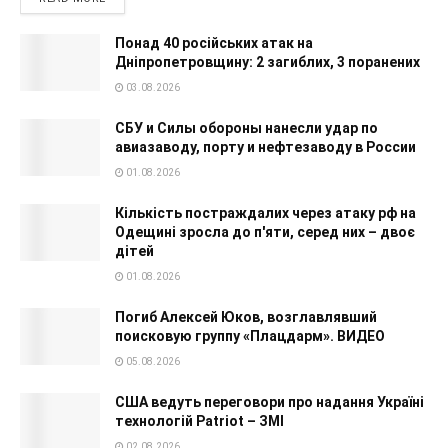
Понад 40 російських атак на
Дніпропетровщину: 2 загиблих, 3 поранених
03.08.2026
СБУ и Силы обороны нанесли удар по
авиазаводу, порту и нефтезаводу в России
01.08.2026
Кількість постраждалих через атаку рф на
Одещині зросла до п'яти, серед них – двоє
дітей
01.08.2026
Погиб Алексей Юков, возглавлявший
поисковую группу «Плацдарм». ВИДЕО
05.08.2026
США ведуть переговори про надання Україні
технологій Patriot – ЗМІ
02.08.2026