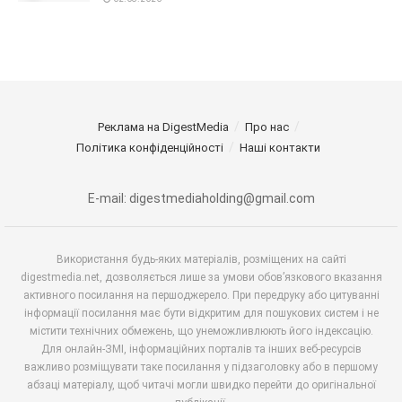
Реклама на DigestMedia
Про нас
Політика конфіденційності
Наші контакти
E-mail: digestmediaholding@gmail.com
Використання будь-яких матеріалів, розміщених на сайті
digestmedia.net, дозволяється лише за умови обов’язкового вказання
активного посилання на першоджерело. При передруку або цитуванні
інформації посилання має бути відкритим для пошукових систем і не
містити технічних обмежень, що унеможливлюють його індексацію.
Для онлайн-ЗМІ, інформаційних порталів та інших веб-ресурсів
важливо розміщувати таке посилання у підзаголовку або в першому
абзаці матеріалу, щоб читачі могли швидко перейти до оригінальної