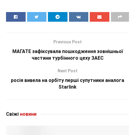
Previous Post
МАГАТЕ зафіксувала пошкодження зовнішньої
частини турбінного цеху ЗАЕС
Next Post
росія вивела на орбіту перші супутники аналога
Starlink
Свіжі
новини