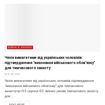
ВІЙНА В УКРАЇНІ
Чехія вимагатиме від українських чоловіків
підтвердження "виконання військового обов'язку"
для тимчасового захисту
05.08.2026
Чехія вимагатиме від українських чоловіків підтвердження
"виконання військового обов'язку" для тимчасового
захисту<p>З 5 серпня ЄС змінює умови тимчасового захисту
для...
READ MORE