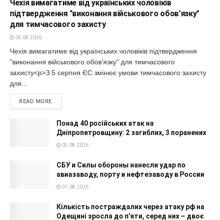
Чехія вимагатиме від українських чоловіків
підтвердження "виконання військового обов'язку"
для тимчасового захисту
05.08.2026
Чехія вимагатиме від українських чоловіків підтвердження
"виконання військового обов'язку" для тимчасового
захисту<p>З 5 серпня ЄС змінює умови тимчасового захисту
для...
READ MORE
Понад 40 російських атак на
Дніпропетровщину: 2 загиблих, 3 поранених
03.08.2026
СБУ и Силы обороны нанесли удар по
авиазаводу, порту и нефтезаводу в России
01.08.2026
Кількість постраждалих через атаку рф на
Одещині зросла до п'яти, серед них – двоє