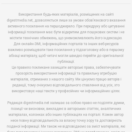
Використання будь-яких матеріалів, розміщених на сайті
digestmedia.net, дозволяється лише за умови обов’язкового вказання
активного посилання на першоджерело. При передруку або цитуванні
інформації посилання має бути відкритим для пошукових систем і не
містити технічних обмежень, що унеможливлюють його індексацію.
Для онлайн-ЗМІ, інформаційних порталів та інших веб-ресурсів
важливо розміщувати таке посилання у підзаголовку або в першому
абзаці матеріалу, щоб читачі могли швидко перейти до оригінальної
публікації.
Це правило покликане захищати авторські права, забезпечувати
прозорість використання інформації та правильну атрибуцію
матеріалів, отриманих з нашого сайту. Ми цінуємо працю авторів і
редакції, тому очікуємо відповідального ставлення від усіх, хто
використовує наші тексти у професійних чи інформаційних цілях.
Редакція digestmedia.net залишає за собою право не поділяти думки,
позиції чи висновки, викладені в авторських статтях, аналітичних
матеріалах, колонках або інших публікаціях на порталі. Кожен автор
несе повну відповідальність за власну точку зору та достовірність
поданої інформації. Ми також не відповідаємо за зміст матеріалів, які