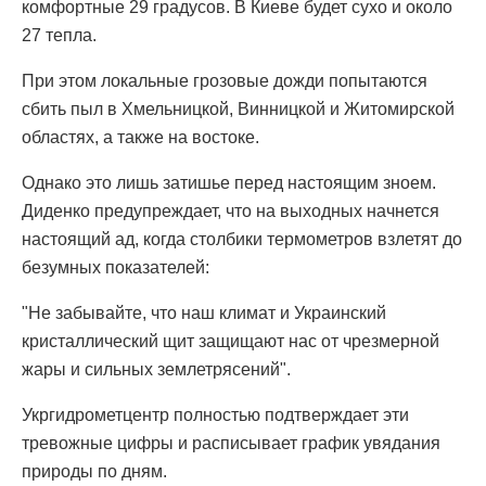
комфортные 29 градусов. В Киеве будет сухо и около
27 тепла.
При этом локальные грозовые дожди попытаются
сбить пыл в Хмельницкой, Винницкой и Житомирской
областях, а также на востоке.
Однако это лишь затишье перед настоящим зноем.
Диденко предупреждает, что на выходных начнется
настоящий ад, когда столбики термометров взлетят до
безумных показателей:
"Не забывайте, что наш климат и Украинский
кристаллический щит защищают нас от чрезмерной
жары и сильных землетрясений".
Укргидрометцентр полностью подтверждает эти
тревожные цифры и расписывает график увядания
природы по дням.