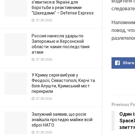
водителя 
з'явитися в Україні для
боротьби з реактивними
следовате
"Шахедами" – Defense Express
07.08.2026
Напомним,
повод, чт
Россия нанесла удары по
разлетело
Запорожью и Херсонской
области: какие последствия
атаки
07.08.2026
Share
У Криму серія вибухів у
Феодосії, Севастополі, Керчі та
біля Алушти, Кримський міст
перекрили
07.08.2026
Previous P
Один і
Залужний заявив, що росія
знайшла протидію майже всій
SpaceX
зброї НАТО
злиття
07.08.2026