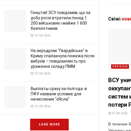
Генштаб ЗСУ повідомив, що за
добу росія втратила понад 1
Свіжі
нов
200 військових і майже 1 600
безпілотників
07.08.2026
На аеродромі "Гвардійське" в
Криму спалахнула пожежа після
вибухів – повідомляють про
ураження складу ПММ
УКРАЇНА
07.08.2026
ВСУ уни
оккупан
Выплаты сразу за полгода: в
ПФУ назвали условие для
систем 
начисления “єЯсла”
потери 
07.08.2026
07.08.2026
В течение 
LOAD MORE
Украины на