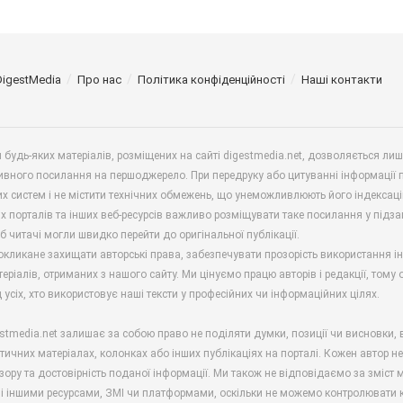
DigestMedia
Про нас
Політика конфіденційності
Наші контакти
будь-яких матеріалів, розміщених на сайті digestmedia.net, дозволяється ли
ивного посилання на першоджерело. При передруку або цитуванні інформації 
х систем і не містити технічних обмежень, що унеможливлюють його індексаці
х порталів та інших веб-ресурсів важливо розміщувати таке посилання у підз
б читачі могли швидко перейти до оригінальної публікації.
окликане захищати авторські права, забезпечувати прозорість використання і
еріалів, отриманих з нашого сайту. Ми цінуємо працю авторів і редакції, тому
 усіх, хто використовує наші тексти у професійних чи інформаційних цілях.
stmedia.net залишає за собою право не поділяти думки, позиції чи висновки, 
ітичних матеріалах, колонках або інших публікаціях на порталі. Кожен автор н
зору та достовірність поданої інформації. Ми також не відповідаємо за зміст м
і іншими ресурсами, ЗМІ чи платформами, оскільки не можемо контролювати к