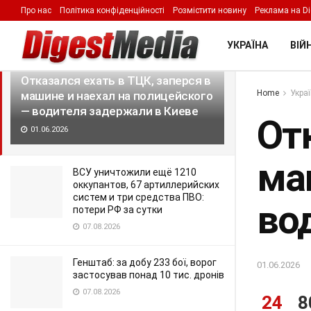
Про нас
Політика конфіденційності
Розмістити новину
Реклама на Di
LATEST
TRENDING
Filter
УКРАЇНА
ВІЙН
Отказался ехать в ТЦК, заперся в
Home
Укра
машине и наехал на полицейского
— водителя задержали в Киеве
Отк
01.06.2026
ма
ВСУ уничтожили ещё 1210
оккупантов, 67 артиллерийских
систем и три средства ПВО:
во
потери РФ за сутки
07.08.2026
Генштаб: за добу 233 бої, ворог
01.06.2026
застосував понад 10 тис. дронів
07.08.2026
24
8