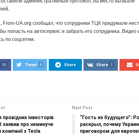
составили административный протокол, на место вызвали
лей.
 From-UA.org сообщал, что сотрудники ТЦК придумали нес
обы попасть на автосервис и забрать его сотрудника. Видео
сь по соцсетям.
10
Tweet
6
Share
Share
1
S
ost
Next Post
з провідних інвесторів
“Гость из будущего”: Р
 заявив про неминуче
раскрыл, почему Украин
 компанії з Tesla
приговором для европе