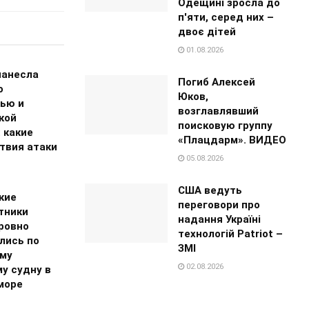
Одещині зросла до
п'яти, серед них –
двоє дітей
01.08.2026
нанесла
Погиб Алексей
о
Юков,
ью и
возглавлявший
кой
поисковую группу
 какие
«Плацдарм». ВИДЕО
твия атаки
05.08.2026
США ведуть
кие
переговори про
тники
надання Україні
ровно
технологій Patriot –
лись по
ЗМІ
му
02.08.2026
у судну в
море