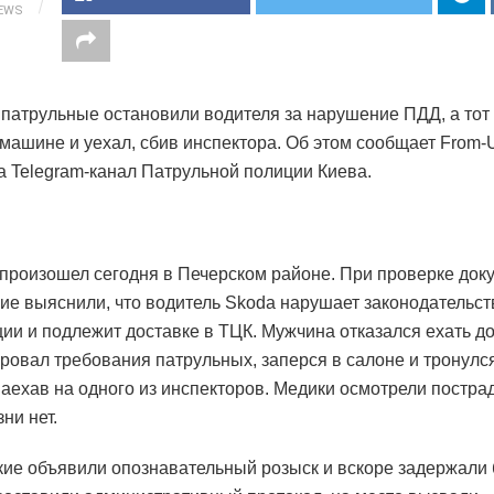
IEWS
 патрульные остановили водителя за нарушение ПДД, а тот 
 машине и уехал, сбив инспектора. Об этом сообщает From-
а Telegram-канал Патрульной полиции Киева.
произошел сегодня в Печерском районе. При проверке док
ие выяснили, что водитель Skoda нарушает законодательст
ии и подлежит доставке в ТЦК. Мужчина отказался ехать д
ровал требования патрульных, заперся в салоне и тронулс
наехав на одного из инспекторов. Медики осмотрели постра
ни нет.
ие объявили опознавательный розыск и вскоре задержали 