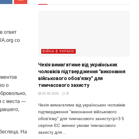
в ответ
UA.org со
ВІЙНА В УКРАЇНІ
Чехія вимагатиме від українських
чоловіків підтвердження "виконання
ументов
військового обов'язку" для
тимчасового захисту
во о
обровольно,
05.08.2026
0
я с места —
Чехія вимагатиме від українських чоловіків
давшего,
підтвердження "виконання військового
обов'язку" для тимчасового захисту<p>З 5
серпня ЄС змінює умови тимчасового
беглеца. На
захисту для...