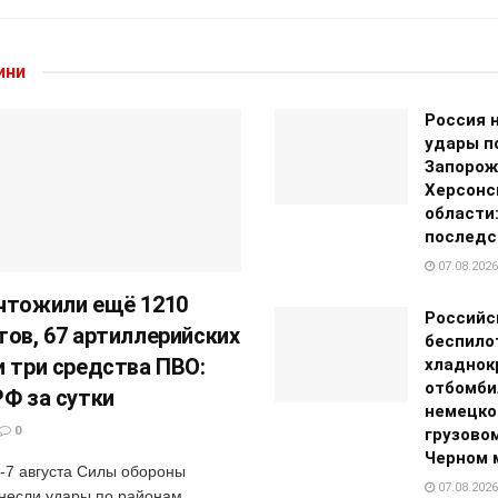
ини
Россия 
удары п
Запорож
Херсонс
области:
последс
07.08.2026
чтожили ещё 1210
Российс
тов, 67 артиллерийских
беспило
и три средства ПВО:
хладнок
отбомби
РФ за сутки
немецко
0
грузовом
Черном 
6-7 августа Силы обороны
07.08.2026
несли удары по районам