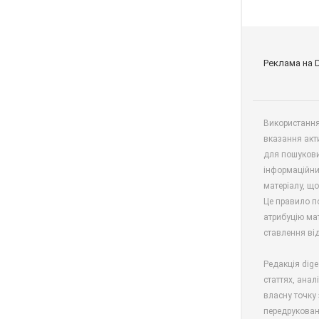
Реклама на 
Використання 
вказання акт
для пошукови
інформаційни
матеріалу, що
Це правило п
атрибуцію мат
ставлення від
Редакція dige
статтях, анал
власну точку 
передрукован