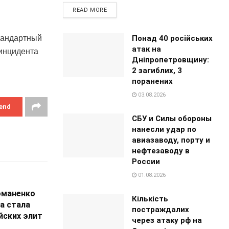
READ MORE
Понад 40 російських
тандартный
атак на
 инцидента
Дніпропетровщину:
2 загиблих, 3
поранених
03.08.2026
end
СБУ и Силы обороны
нанесли удар по
авиазаводу, порту и
нефтезаводу в
России
01.08.2026
оманенко
Кількість
а стала
постраждалих
йских элит
через атаку рф на