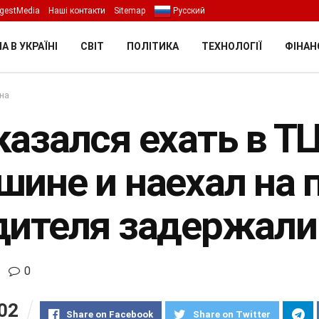
gestMedia
Наші контакти
Sitemap
Русский
А В УКРАЇНІ
СВІТ
ПОЛІТИКА
ТЕХНОЛОГІЇ
ФІНАН
їна
азался ехать в ТЦ
шине и наехал на 
дителя задержали
0
02
Share on Facebook
Share on Twitter