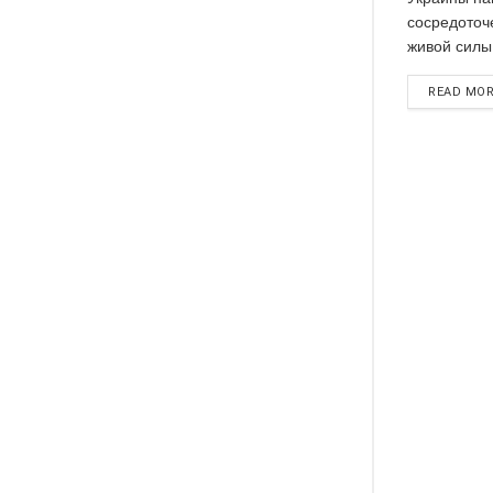
сосредоточ
живой силы.
READ MO