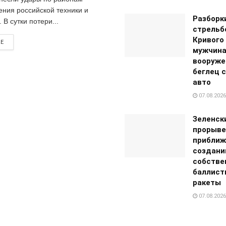
ения российской техники и
Разборк
 В сутки потери...
стрельб
Кривого 
RE
мужчина
вооруже
беглец 
авто
07.08.2026
Зеленск
прорыве
приближ
создан
собстве
баллист
ракеты
07.08.2026