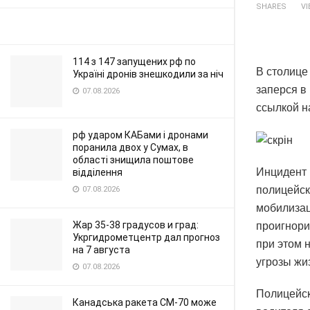
SHARES
V
114 з 147 запущених рф по
В столице
Україні дронів знешкодили за ніч
заперся в
07.08.2026
ссылкой н
рф ударом КАБами і дронами
поранила двох у Сумах, в
області знищила поштове
Инцидент 
відділення
полицейск
07.08.2026
мобилизац
Жар 35-38 градусов и град:
проигнори
Укргидрометцентр дал прогноз
при этом 
на 7 августа
угрозы жиз
07.08.2026
Полицейск
Канадська ракета CM-70 може