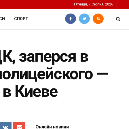
П’ятниця, 7 Серпня, 2026
СИ
СПОРТ
К, заперся в
полицейского —
 в Киеве
Онлайн новини