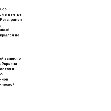
и со
ой в центре
Рога: ранен
,
нный
скрылся на
ий заявил о
: Украина
ается к
ию
нной
ической