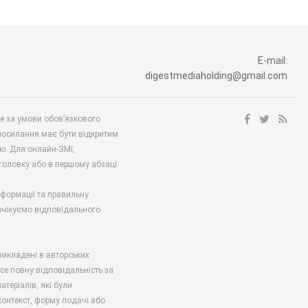
E-mail:
digestmediaholding@gmail.com
ше за умови обов’язкового
посилання має бути відкритим
ю. Для онлайн-ЗМІ,
аголовку або в першому абзаці
нформації та правильну
 очікуємо відповідального
викладені в авторських
есе повну відповідальність за
атеріалів, які були
онтекст, форму подачі або