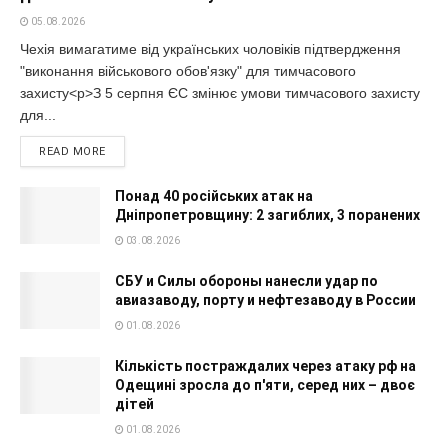
05.08.2026
Чехія вимагатиме від українських чоловіків підтвердження
"виконання військового обов'язку" для тимчасового
захисту<p>З 5 серпня ЄС змінює умови тимчасового захисту
для...
READ MORE
Понад 40 російських атак на
Дніпропетровщину: 2 загиблих, 3 поранених
03.08.2026
СБУ и Силы обороны нанесли удар по
авиазаводу, порту и нефтезаводу в России
01.08.2026
Кількість постраждалих через атаку рф на
Одещині зросла до п'яти, серед них – двоє
дітей
01.08.2026