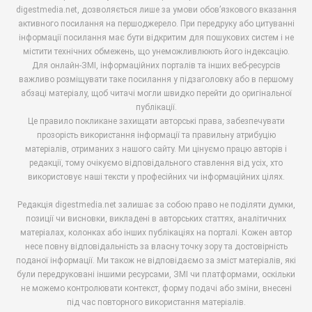
digestmedia.net, дозволяється лише за умови обов’язкового вказання
активного посилання на першоджерело. При передруку або цитуванні
інформації посилання має бути відкритим для пошукових систем і не
містити технічних обмежень, що унеможливлюють його індексацію.
Для онлайн-ЗМІ, інформаційних порталів та інших веб-ресурсів
важливо розміщувати таке посилання у підзаголовку або в першому
абзаці матеріалу, щоб читачі могли швидко перейти до оригінальної
публікації.
Це правило покликане захищати авторські права, забезпечувати
прозорість використання інформації та правильну атрибуцію
матеріалів, отриманих з нашого сайту. Ми цінуємо працю авторів і
редакції, тому очікуємо відповідального ставлення від усіх, хто
використовує наші тексти у професійних чи інформаційних цілях.
Редакція digestmedia.net залишає за собою право не поділяти думки,
позиції чи висновки, викладені в авторських статтях, аналітичних
матеріалах, колонках або інших публікаціях на порталі. Кожен автор
несе повну відповідальність за власну точку зору та достовірність
поданої інформації. Ми також не відповідаємо за зміст матеріалів, які
були передруковані іншими ресурсами, ЗМІ чи платформами, оскільки
не можемо контролювати контекст, форму подачі або зміни, внесені
під час повторного використання матеріалів.