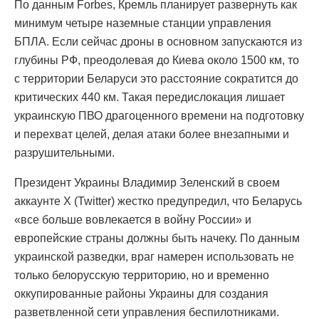
По данным Forbes, Кремль планирует развернуть как
минимум четыре наземные станции управления
БПЛА. Если сейчас дроны в основном запускаются из
глубины РФ, преодолевая до Киева около 1500 км, то
с территории Беларуси это расстояние сократится до
критических 440 км. Такая передислокация лишает
украинскую ПВО драгоценного времени на подготовку
и перехват целей, делая атаки более внезапными и
разрушительными.
Президент Украины Владимир Зеленский в своем
аккаунте X (Twitter) жестко предупредил, что Беларусь
«все больше вовлекается в войну России» и
европейские страны должны быть начеку. По данным
украинской разведки, враг намерен использовать не
только белорусскую территорию, но и временно
оккупированные районы Украины для создания
разветвленной сети управления беспилотниками.