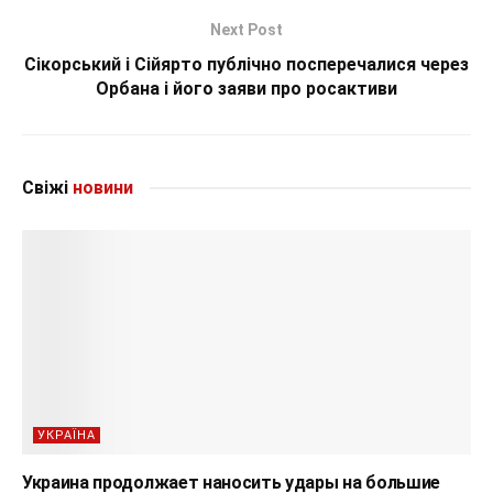
Next Post
Сікорський і Сійярто публічно посперечалися через
Орбана і його заяви про росактиви
Свіжі
новини
УКРАЇНА
Украина продолжает наносить удары на большие