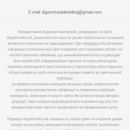
E-mail: digestmediaholding@gmail.com
Використання будь-яких матеріалів, розміщених на сайті
digestmedia.net, дозволяється лише за умови обов’язкового вказання
активного посилання на першоджерело. При передруку або цитуванні
інформації посилання має бути відкритим для пошукових систем і не
містити технічних обмежень, що унеможливлюють його індексацію.
Для онлайн-ЗМІ, інформаційних порталів та інших веб-ресурсів
важливо розміщувати таке посилання у підзаголовку або в першому
абзаці матеріалу, щоб читачі могли швидко перейти до оригінальної
публікації.
Це правило покликане захищати авторські права, забезпечувати
прозорість використання інформації та правильну атрибуцію
матеріалів, отриманих з нашого сайту. Ми цінуємо працю авторів і
редакції, тому очікуємо відповідального ставлення від усіх, хто
використовує наші тексти у професійних чи інформаційних цілях.
Редакція digestmedia.net залишає за собою право не поділяти думки,
позиції чи висновки, викладені в авторських статтях, аналітичних