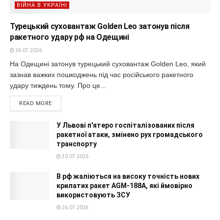
ВІЙНА В УКРАЇНІ
Турецький суховантаж Golden Leo затонув після
ракетного удару рф на Одещині
26.07.2026
На Одещині затонув турецький суховантаж Golden Leo, який
зазнав важких пошкоджень під час російського ракетного
удару тиждень тому. Про це...
READ MORE
У Львові п'ятеро госпіталізованих після
ракетної атаки, змінено рух громадського
транспорту
30.07.2026
В рф жаліються на високу точність нових
крилатих ракет AGM-188A, які ймовірно
використовують ЗСУ
26.07.2026