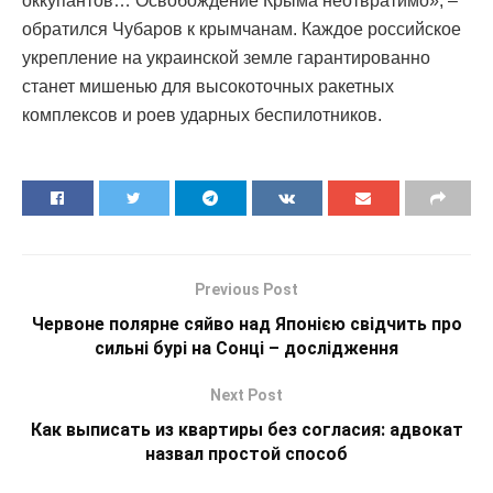
оккупантов… Освобождение Крыма неотвратимо», –
обратился Чубаров к крымчанам. Каждое российское
укрепление на украинской земле гарантированно
станет мишенью для высокоточных ракетных
комплексов и роев ударных беспилотников.
Previous Post
Червоне полярне сяйво над Японією свідчить про
сильні бурі на Сонці – дослідження
Next Post
Как выписать из квартиры без согласия: адвокат
назвал простой способ