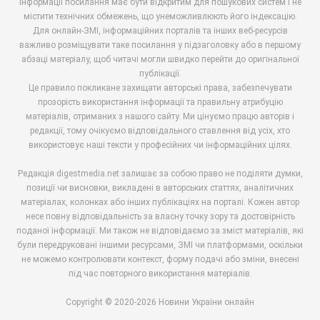
інформації посилання має бути відкритим для пошукових систем і не
містити технічних обмежень, що унеможливлюють його індексацію.
Для онлайн-ЗМІ, інформаційних порталів та інших веб-ресурсів
важливо розміщувати таке посилання у підзаголовку або в першому
абзаці матеріалу, щоб читачі могли швидко перейти до оригінальної
публікації.
Це правило покликане захищати авторські права, забезпечувати
прозорість використання інформації та правильну атрибуцію
матеріалів, отриманих з нашого сайту. Ми цінуємо працю авторів і
редакції, тому очікуємо відповідального ставлення від усіх, хто
використовує наші тексти у професійних чи інформаційних цілях.
Редакція digestmedia.net залишає за собою право не поділяти думки,
позиції чи висновки, викладені в авторських статтях, аналітичних
матеріалах, колонках або інших публікаціях на порталі. Кожен автор
несе повну відповідальність за власну точку зору та достовірність
поданої інформації. Ми також не відповідаємо за зміст матеріалів, які
були передруковані іншими ресурсами, ЗМІ чи платформами, оскільки
не можемо контролювати контекст, форму подачі або зміни, внесені
під час повторного використання матеріалів.
Copyright © 2020-2026 Новини України онлайн