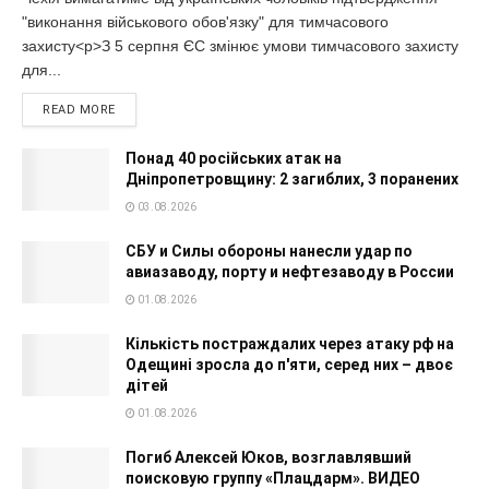
"виконання військового обов'язку" для тимчасового
захисту<p>З 5 серпня ЄС змінює умови тимчасового захисту
для...
READ MORE
Понад 40 російських атак на
Дніпропетровщину: 2 загиблих, 3 поранених
03.08.2026
СБУ и Силы обороны нанесли удар по
авиазаводу, порту и нефтезаводу в России
01.08.2026
Кількість постраждалих через атаку рф на
Одещині зросла до п'яти, серед них – двоє
дітей
01.08.2026
Погиб Алексей Юков, возглавлявший
поисковую группу «Плацдарм». ВИДЕО