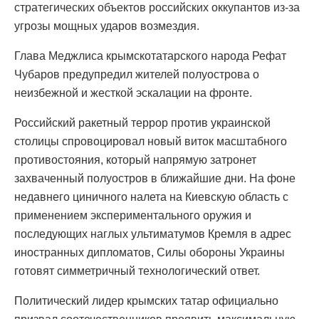
стратегических объектов российских оккупантов из-за
угрозы мощных ударов возмездия.
Глава Меджлиса крымскотатарского народа Рефат
Чубаров предупредил жителей полуострова о
неизбежной и жесткой эскалации на фронте.
Российский ракетный террор против украинской
столицы спровоцировал новый виток масштабного
противостояния, который напрямую затронет
захваченный полуостров в ближайшие дни. На фоне
недавнего циничного налета на Киевскую область с
применением экспериментального оружия и
последующих наглых ультиматумов Кремля в адрес
иностранных дипломатов, Силы обороны Украины
готовят симметричный технологический ответ.
Политический лидер крымских татар официально