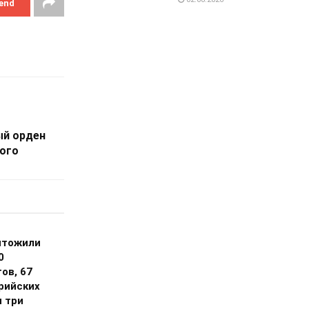
end
ый орден
ого
чтожили
0
ов, 67
рийских
и три