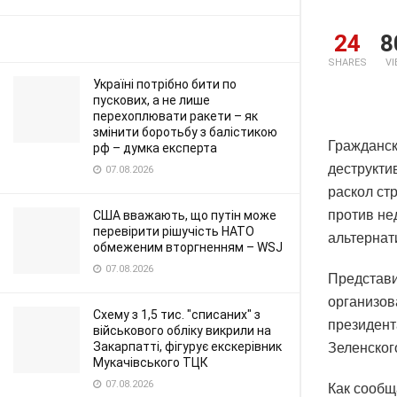
24
8
SHARES
V
Україні потрібно бити по
пускових, а не лише
перехоплювати ракети – як
змінити боротьбу з балістикою
Гражданск
рф – думка експерта
деструкти
07.08.2026
раскол ст
против не
США вважають, що путін може
перевірити рішучість НАТО
альтернат
обмеженим вторгненням – WSJ
07.08.2026
Представи
организов
Схему з 1,5 тис. "списаних" з
президент
військового обліку викрили на
Закарпатті, фігурує екскерівник
Зеленског
Мукачівського ТЦК
07.08.2026
Как сообщ