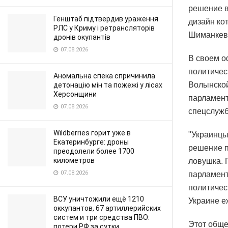
решение в
Генштаб підтвердив ураження
дизайн ко
РЛС у Криму і ретрансляторів
Шиманкев
дронів окупантів
07.08.2026
В своем о
политичес
Аномальна спека спричинила
Волынской
детонацію мін та пожежі у лісах
Херсонщини
парламент
07.08.2026
спецслужб
Wildberries горит уже в
"Украинцы
Екатеринбурге: дроны
решение п
преодолели более 1700
километров
ловушка. 
07.08.2026
парламент
политическ
ВСУ уничтожили ещё 1210
Украине е
оккупантов, 67 артиллерийских
систем и три средства ПВО:
Этот обще
потери РФ за сутки