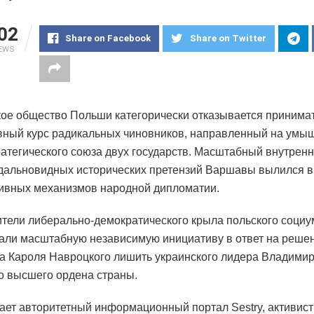
02
Share on Facebook
Share on Twitter
IEWS
ое общество Польши категорически отказывается принима
вный курс радикальных чиновников, направленный на ум
ратегического союза двух государств. Масштабный внутренн
дальновидных исторических претензий Варшавы вылился в
ивных механизмов народной дипломатии.
тели либерально-демократического крыла польского социу
али масштабную независимую инициативу в ответ на реше
а Кароля Навроцкого лишить украинского лидера Владими
о высшего ордена страны.
ает авторитетный информационный портал Sestry, активис