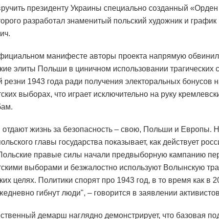
ручить президенту Украины специально созданный «Орден
торого разработал знаменитый польский художник и графи
ич.
фициальном манифесте авторы проекта напрямую обвини
кие элиты Польши в циничном использовании трагических 
 резни 1943 года ради получения электоральных бонусов 
ских выборах, что играет исключительно на руку кремлевск
ам.
 отдают жизнь за безопасность – свою, Польши и Европы.
ольского главы государства показывает, как действует рос
Польские правые силы начали предвыборную кампанию пе
скими выборами и безжалостно используют Волынскую тра
их целях. Политики спорят про 1943 год, в то время как в 2
жедневно гибнут люди", – говорится в заявлении активистов
ственный демарш наглядно демонстрирует, что базовая по