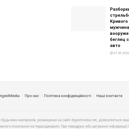
Разборк
стрельб
Кривого 
мужчина
вооруже
беглец 
авто
07.08.2026
DigestMedia
Про нас
Політика конфіденційності
Наші контакти
будь-яких матеріалів, розміщених на сайті digestmedia.net, дозволяється ли
ивного посилання на першоджерело. При передруку або цитуванні інформації 