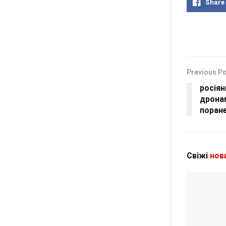
Share
Previous P
росіян
дронам
поране
Свіжі
нов