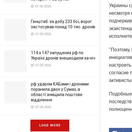
Украины с
07.08.2026
несмотря 
подчеркив
Генштаб: за добу 233 бої, ворог
застосував понад 10 тис. дронів
экзистенц
07.08.2026
исполните
"Поэтому,
114 з 147 запущених рф по
инициатив
Україні дронів знешкодили за ніч
настроить
07.08.2026
согласие 
активисты
рф ударом КАБами і дронами
поранила двох у Сумах, в
Подобные 
області знищила поштове
відділення
последств
07.08.2026
полноценн
LOAD MORE