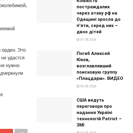
Кількість
поколебимой,
постраждалих
через атаку рф на
Одещині зросла до
п'яти, серед них –
еняемой
двоє дітей
01.08.2026
 орден. Это
Погиб Алексей
 не удастся
Юков,
 не нужно
возглавлявший
поисковую группу
одчеркнули
«Плацдарм». ВИДЕО
05.08.2026
ые
США ведуть
переговори про
надання Україні
технологій Patriot –
ЗМІ
02.08.2026