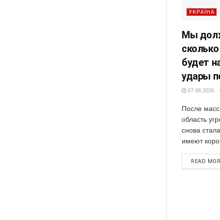
УКРАЇНА
Мы долж
сколько
будет н
удары 
07.08.2026
После масс
область угр
снова стал
имеют корот
READ MO