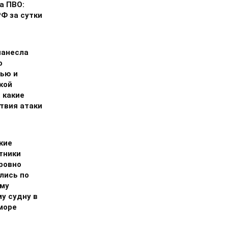
а ПВО:
Ф за сутки
нанесла
о
ью и
кой
 какие
твия атаки
кие
тники
ровно
лись по
му
у судну в
море