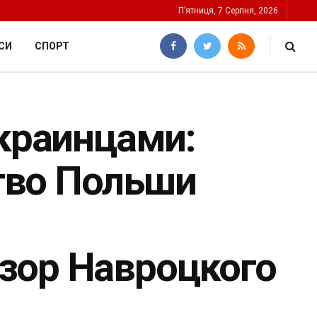
П’ятниця, 7 Серпня, 2026
СИ
СПОРТ
украинцами:
тво Польши
зор Навроцкого