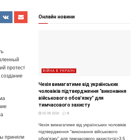
Онлайн новини
ть
ышленный
ий протест
ВІЙНА В УКРАЇНІ
 создание
Чехія вимагатиме від українських
чоловіків підтвердження "виконання
військового обов'язку" для
ма
тимчасового захисту
ние
05.08.2026
0
ра
Чехія вимагатиме від українських чоловіків
підтвердження "виконання військового
ты приняли
обов'язку" для тимчасового захисту<p>З 5