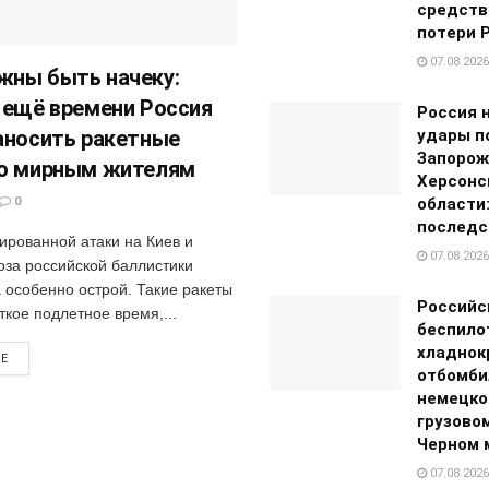
средств
потери Р
07.08.2026
ны быть начеку:
 ещё времени Россия
Россия 
аносить ракетные
удары п
Запорож
по мирным жителям
Херсонс
0
области:
последс
ированной атаки на Киев и
07.08.2026
оза российской баллистики
а особенно острой. Такие ракеты
Российс
кое подлетное время,...
беспило
хладнок
RE
отбомби
немецко
грузовом
Черном 
07.08.2026