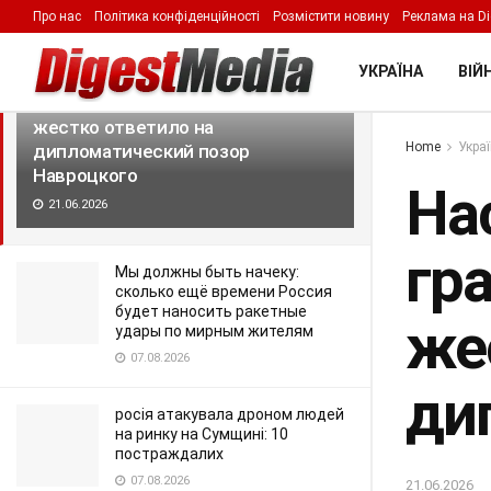
Про нас
Політика конфіденційності
Розмістити новину
Реклама на Di
LATEST
TRENDING
Filter
УКРАЇНА
ВІЙН
Нас не поссорить с украинцами:
гражданское общество Польши
жестко ответило на
Home
Укра
дипломатический позор
Навроцкого
На
21.06.2026
гр
Мы должны быть начеку:
сколько ещё времени Россия
будет наносить ракетные
же
удары по мирным жителям
07.08.2026
ди
росія атакувала дроном людей
на ринку на Сумщині: 10
постраждалих
07.08.2026
21.06.2026