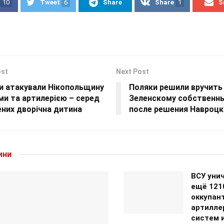
10
Tweet
6
Share
Share
1
S
ost
Next Post
и атакували Нікопольщину
Поляки решили вручить
и та артилерією – серед
Зеленскому собственн
них дворічна дитина
после решения Навроцк
ини
ВСУ уни
ещё 121
оккупант
артилле
систем 