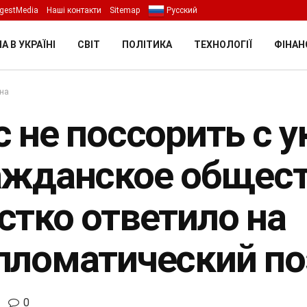
gestMedia
Наші контакти
Sitemap
Русский
А В УКРАЇНІ
СВІТ
ПОЛІТИКА
ТЕХНОЛОГІЇ
ФІНАН
їна
с не поссорить с 
ажданское общес
стко ответило на
пломатический по
0