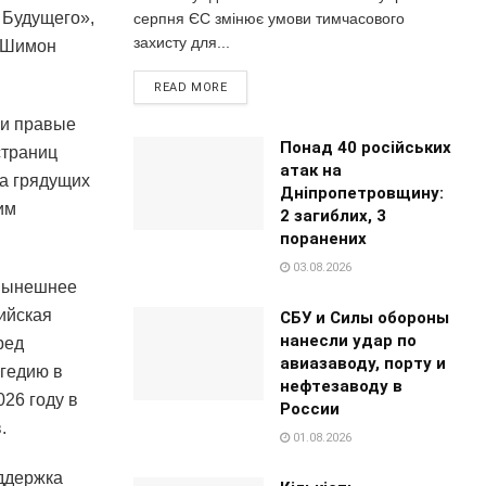
 Будущего»,
серпня ЄС змінює умови тимчасового
захисту для...
к Шимон
READ MORE
ли правые
Понад 40 російських
страниц
атак на
на грядущих
Дніпропетровщину:
им
2 загиблих, 3
поранених
03.08.2026
 Нынешнее
сийская
СБУ и Силы обороны
нанесли удар по
ред
авиазаводу, порту и
гедию в
нефтезаводу в
026 году в
России
.
01.08.2026
ддержка