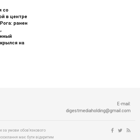
и со
ой в центре
Рога: ранен
,
нный
скрылся на
E-mail:
digestmediaholding@gmail.com
ше за умови обов’язкового
посилання має бути відкритим