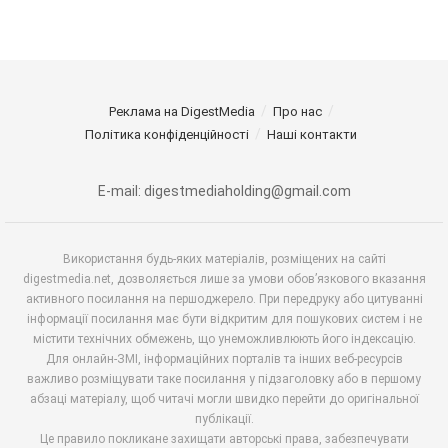
Реклама на DigestMedia
Про нас
Політика конфіденційності
Наші контакти
E-mail: digestmediaholding@gmail.com
Використання будь-яких матеріалів, розміщених на сайті
digestmedia.net, дозволяється лише за умови обов’язкового вказання
активного посилання на першоджерело. При передруку або цитуванні
інформації посилання має бути відкритим для пошукових систем і не
містити технічних обмежень, що унеможливлюють його індексацію.
Для онлайн-ЗМІ, інформаційних порталів та інших веб-ресурсів
важливо розміщувати таке посилання у підзаголовку або в першому
абзаці матеріалу, щоб читачі могли швидко перейти до оригінальної
публікації.
Це правило покликане захищати авторські права, забезпечувати