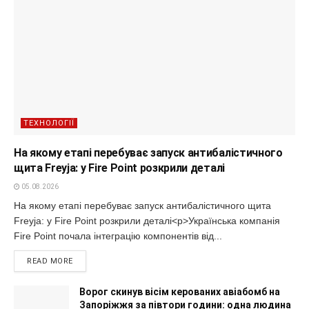
ТЕХНОЛОГІЇ
На якому етапі перебуває запуск антибалістичного
щита Freyja: у Fire Point розкрили деталі
05.08.2026
На якому етапі перебуває запуск антибалістичного щита
Freyja: у Fire Point розкрили деталі<p>Українська компанія
Fire Point почала інтеграцію компонентів від...
READ MORE
Ворог скинув вісім керованих авіабомб на
Запоріжжя за півтори години: одна людина