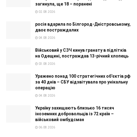
загинула, ще 18 – поранені
02.08.2026
росія вдарила по Білгород-Дністровському,
двоє постраждалих
04.08.2026
Військовий у СЗЧ кинув гранату в підлітків
на Одещині, постраждав 13-річний хлопець
03.08.2026
Уражено понад 100 стратегічних об'єктів рф
за 40 днів – СБУ відзвітувала про унікальну
операцію
04.08.2026
Україну захищають близько 16 тисяч
іноземних добровольців із 72 країн –
військовий омбудсман
06.08.2026