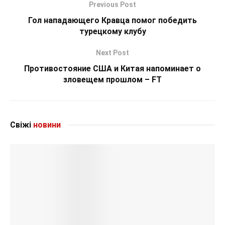
Previous Post
Гол нападающего Кравца помог победить
турецкому клубу
Next Post
Противостояние США и Китая напоминает о
зловещем прошлом – FT
Свіжі
новини