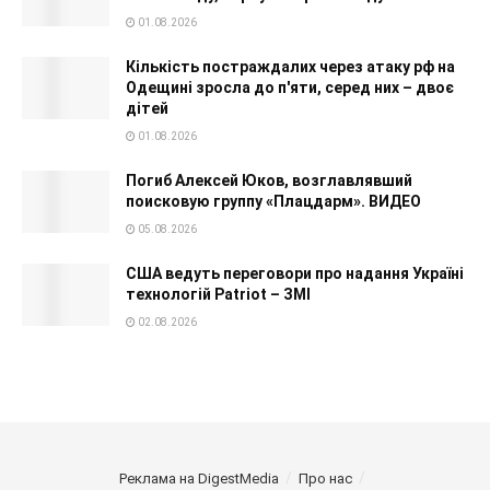
01.08.2026
Кількість постраждалих через атаку рф на
Одещині зросла до п'яти, серед них – двоє
дітей
01.08.2026
Погиб Алексей Юков, возглавлявший
поисковую группу «Плацдарм». ВИДЕО
05.08.2026
США ведуть переговори про надання Україні
технологій Patriot – ЗМІ
02.08.2026
Реклама на DigestMedia
Про нас