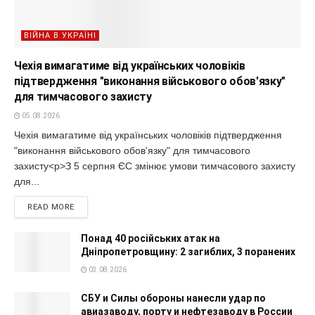
ВІЙНА В УКРАЇНІ
Чехія вимагатиме від українських чоловіків
підтвердження "виконання військового обов'язку"
для тимчасового захисту
05.08.2026
Чехія вимагатиме від українських чоловіків підтвердження
"виконання військового обов'язку" для тимчасового
захисту<p>З 5 серпня ЄС змінює умови тимчасового захисту
для...
READ MORE
Понад 40 російських атак на
Дніпропетровщину: 2 загиблих, 3 поранених
03.08.2026
СБУ и Силы обороны нанесли удар по
авиазаводу, порту и нефтезаводу в России