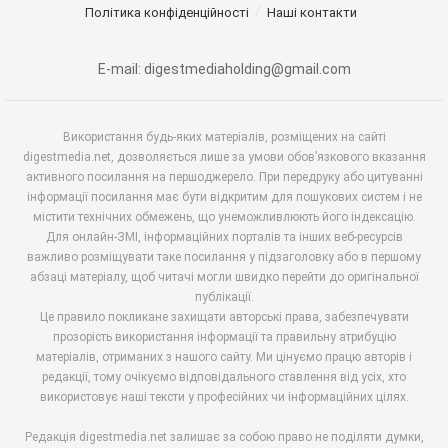
Політика конфіденційності
Наші контакти
E-mail: digestmediaholding@gmail.com
Використання будь-яких матеріалів, розміщених на сайті
digestmedia.net, дозволяється лише за умови обов’язкового вказання
активного посилання на першоджерело. При передруку або цитуванні
інформації посилання має бути відкритим для пошукових систем і не
містити технічних обмежень, що унеможливлюють його індексацію.
Для онлайн-ЗМІ, інформаційних порталів та інших веб-ресурсів
важливо розміщувати таке посилання у підзаголовку або в першому
абзаці матеріалу, щоб читачі могли швидко перейти до оригінальної
публікації.
Це правило покликане захищати авторські права, забезпечувати
прозорість використання інформації та правильну атрибуцію
матеріалів, отриманих з нашого сайту. Ми цінуємо працю авторів і
редакції, тому очікуємо відповідального ставлення від усіх, хто
використовує наші тексти у професійних чи інформаційних цілях.
Редакція digestmedia.net залишає за собою право не поділяти думки,