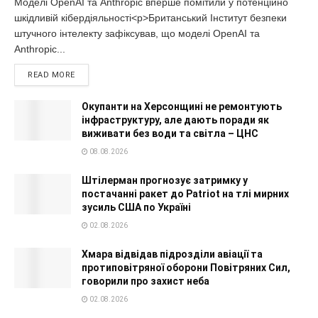
Моделі OpenAI та Anthropic вперше помітили у потенційно
шкідливій кібердіяльності<p>Британський Інститут безпеки
штучного інтелекту зафіксував, що моделі OpenAI та
Anthropic...
READ MORE
Окупанти на Херсонщині не ремонтують
інфраструктуру, але дають поради як
виживати без води та світла – ЦНС
08.08.2026
Штілерман прогнозує затримку у
постачанні ракет до Patriot на тлі мирних
зусиль США по Україні
02.08.2026
Хмара відвідав підрозділи авіації та
протиповітряної оборони Повітряних Сил,
говорили про захист неба
02.08.2026