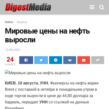
Home
Україна
Мировые цены на нефть
выросли
10.08.2020
24
SHARES
КИЕВ. 10 августа. УНН.
Фьючерсы на нефть марки
Brent с поставкой в октябре в понедельник утром в
ходе торгов выросли в цене до 44,80 доллара за
баррель, передает
УНН
со ссылкой на данные
Bloomberg.