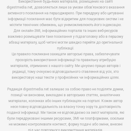
Використання будь-яких матеріалів, розміщених на сайті
digestmedia.net, дозволяється лише за умови обов’язкового вказання
активного посилання на першоджерело. При передруку або цитуванні
інформації посилання має бути відкритим для пошукових систем і не
містити технічних обмежень, що унеможливлюють його індексацію.
Для онлайн-ЗМІ, інформаційних порталів та інших веб-ресурсів
важливо розміщувати таке посилання у підзаголовку або в першому
абзаці матеріалу, щоб читачі могли швидко перейти до оригінальної
публікації.
Це правило покликане захищати авторські права, забезпечувати
прозорість використання інформації та правильну атрибуцію
матеріалів, отриманих з нашого сайту. Ми цінуємо працю авторів і
редакції, тому очікуємо відповідального ставлення від усіх, хто
використовує наші тексти у професійних чи інформаційних цілях.
Редакція digestmedia.net залишає за собою право не поділяти думки,
позиції чи висновки, викладені в авторських статтях, аналітичних
матеріалах, колонках або інших публікаціях на порталі. Кожен автор
несе повну відповідальність за власну точку зору та достовірність
поданої інформації. Ми також не відповідаємо за зміст матеріалів, які
були передруковані іншими ресурсами, ЗМІ чи платформами, оскільки
не можемо контролювати контекст, форму подачі або зміни, внесені
під час повторного використання матеріалів.