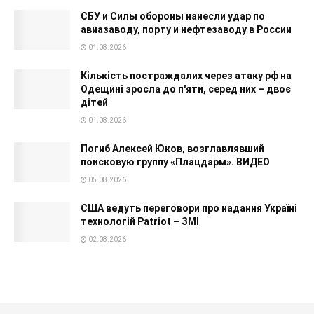
СБУ и Силы обороны нанесли удар по
авиазаводу, порту и нефтезаводу в России
01.08.2026
Кількість постраждалих через атаку рф на
Одещині зросла до п'яти, серед них – двоє
дітей
01.08.2026
Погиб Алексей Юков, возглавлявший
поисковую группу «Плацдарм». ВИДЕО
05.08.2026
США ведуть переговори про надання Україні
технологій Patriot – ЗМІ
02.08.2026