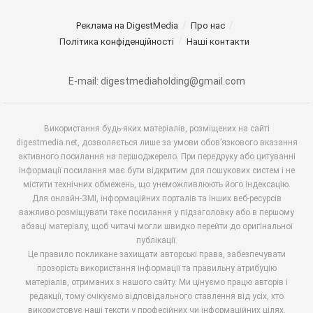
Реклама на DigestMedia
Про нас
Політика конфіденційності
Наші контакти
E-mail: digestmediaholding@gmail.com
Використання будь-яких матеріалів, розміщених на сайті
digestmedia.net, дозволяється лише за умови обов’язкового вказання
активного посилання на першоджерело. При передруку або цитуванні
інформації посилання має бути відкритим для пошукових систем і не
містити технічних обмежень, що унеможливлюють його індексацію.
Для онлайн-ЗМІ, інформаційних порталів та інших веб-ресурсів
важливо розміщувати таке посилання у підзаголовку або в першому
абзаці матеріалу, щоб читачі могли швидко перейти до оригінальної
публікації.
Це правило покликане захищати авторські права, забезпечувати
прозорість використання інформації та правильну атрибуцію
матеріалів, отриманих з нашого сайту. Ми цінуємо працю авторів і
редакції, тому очікуємо відповідального ставлення від усіх, хто
використовує наші тексти у професійних чи інформаційних цілях.