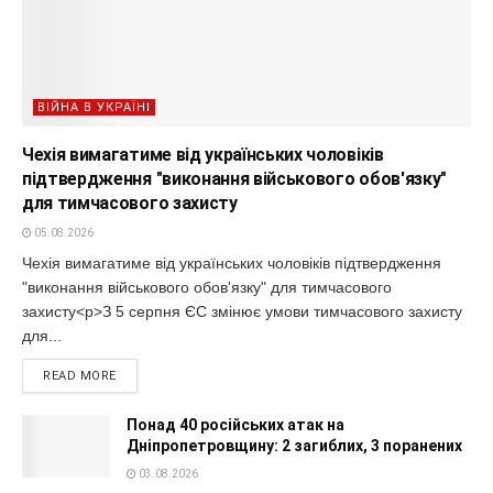
ВІЙНА В УКРАЇНІ
Чехія вимагатиме від українських чоловіків
підтвердження "виконання військового обов'язку"
для тимчасового захисту
05.08.2026
Чехія вимагатиме від українських чоловіків підтвердження
"виконання військового обов'язку" для тимчасового
захисту<p>З 5 серпня ЄС змінює умови тимчасового захисту
для...
READ MORE
Понад 40 російських атак на
Дніпропетровщину: 2 загиблих, 3 поранених
03.08.2026