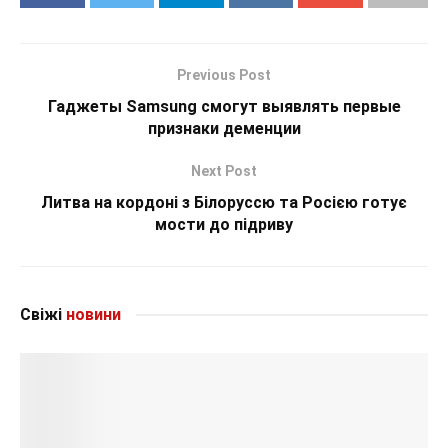
Previous Post
Гаджеты Samsung смогут выявлять первые
признаки деменции
Next Post
Литва на кордоні з Білоруссю та Росією готує
мости до підриву
Свіжі
новини