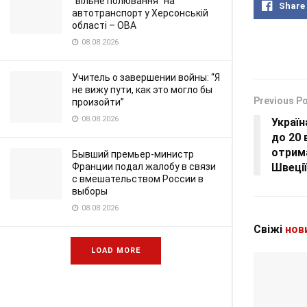
"вільне полювання" на
Share
автотранспорт у Херсонській
області – ОВА
08.08.2026
Учитель о завершении войны: “Я
не вижу пути, как это могло бы
Previous P
произойти”
08.08.2026
Україн
до 20 
отрима
Бывший премьер-министр
Франции подал жалобу в связи
Швеції
с вмешательством России в
выборы
08.08.2026
Свіжі
нов
LOAD MORE