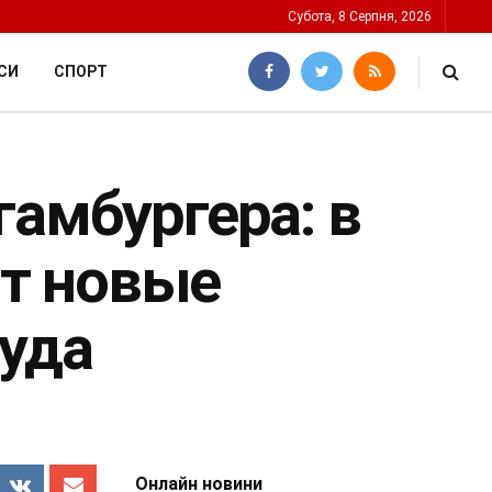
Субота, 8 Серпня, 2026
СИ
СПОРТ
гамбургера: в
т новые
фуда
Онлайн новини