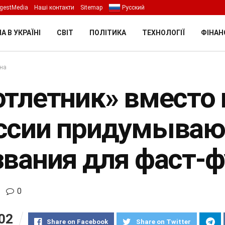
gestMedia
Наші контакти
Sitemap
Русский
А В УКРАЇНІ
СВІТ
ПОЛІТИКА
ТЕХНОЛОГІЇ
ФІНАН
їна
отлетник» вместо 
ссии придумываю
звания для фаст-
0
02
Share on Facebook
Share on Twitter