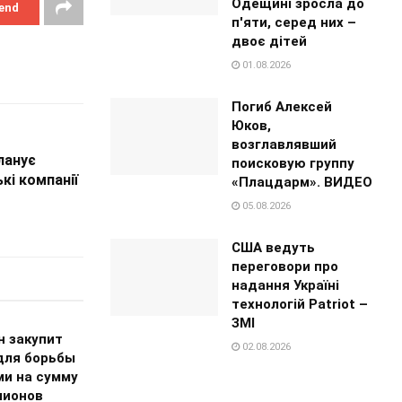
Одещині зросла до
end
п'яти, серед них –
двоє дітей
01.08.2026
Погиб Алексей
Юков,
возглавлявший
ланує
поисковую группу
кі компанії
«Плацдарм». ВИДЕО
05.08.2026
США ведуть
переговори про
надання Україні
технологій Patriot –
ЗМІ
н закупит
02.08.2026
для борьбы
ми на сумму
лионов