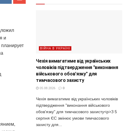
дложил
я и
 планирует
ВІЙНА В УКРАЇНІ
на
Чехія вимагатиме від українських
чоловіків підтвердження "виконання
військового обов'язку" для
д
тимчасового захисту
05.08.2026
0
Чехія вимагатиме від українських чоловіків
підтвердження "виконання військового
обов'язку" для тимчасового захисту<p>З 5
серпня ЄС змінює умови тимчасового
иянием,
захисту для...