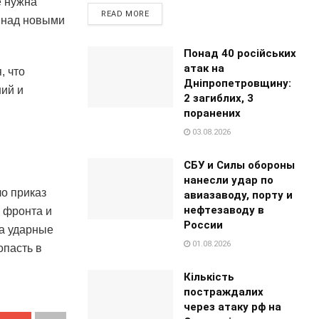
е нужна
READ MORE
ь над новыми
Понад 40 російських
атак на
, что
Дніпропетровщину:
ний и
2 загиблих, 3
поранених
03.08.2026
и
СБУ и Силы обороны
нанесли удар по
о приказ
авиазаводу, порту и
нефтезаводу в
 фронта и
России
а ударные
01.08.2026
опасть в
Кількість
постраждалих
через атаку рф на