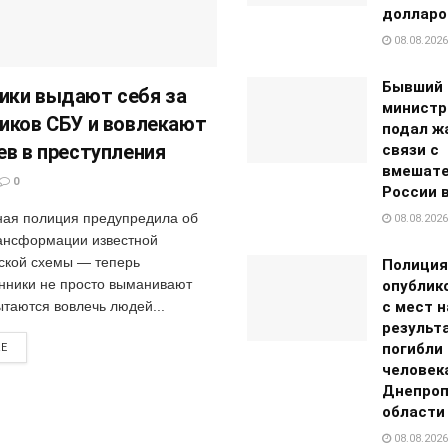
долларо
08.08.2026
Бывший 
ки выдают себя за
министр
иков СБУ и вовлекают
подал ж
ев в преступления
связи с
вмешат
0
России 
ая полиция предупредила об
08.08.2026
ансформации известной
кой схемы — теперь
Полиция
ники не просто выманивают
опублик
с мест н
ытаются вовлечь людей...
результ
погибли
RE
человек
Днепроп
области
08.08.2026