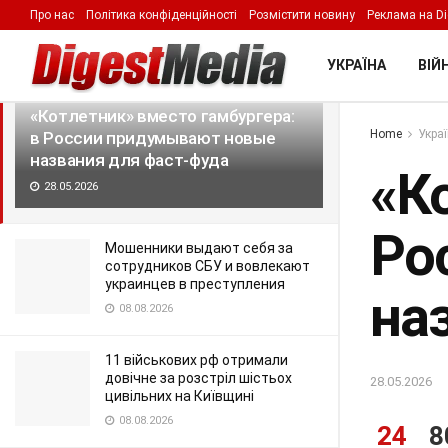
Про нас
Політика конфіденційності
Розмістити новину
Реклама на Di
LATEST
TRENDING
Filter
УКРАЇНА
ВІЙН
«Котлетник» вместо гамбургера:
Home
Укра
в России придумывают новые
названия для фаст-фуда
«К
28.05.2026
Ро
Мошенники выдают себя за
сотрудников СБУ и вовлекают
украинцев в преступления
на
08.08.2026
11 військових рф отримали
довічне за розстріл шістьох
28.05.2026
цивільних на Київщині
08.08.2026
24
8