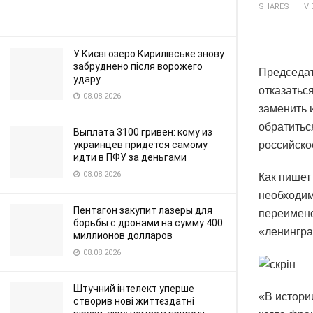
SHARES
V
У Києві озеро Кирилівське знову
забруднено після ворожего
Председат
удару
отказатьс
08.08.2026
заменить 
обратитьс
Выплата 3100 гривен: кому из
украинцев придется самому
российско
идти в ПФУ за деньгами
08.08.2026
Как пишет
необходим
Пентагон закупит лазеры для
переимено
борьбы с дронами на сумму 400
«ленингра
миллионов долларов
08.08.2026
Штучний інтелект уперше
«В истори
створив нові життєздатні