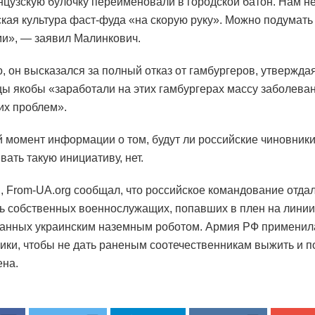
нцузскую булочку переименовали в городской батон. Нам н
кая культура фаст-фуда «на скорую руку». Можно подумат
и», — заявил Малинкович.
, он высказался за полный отказ от гамбургеров, утверждая
ы якобы «заработали на этих гамбургерах массу заболева
их проблем».
 момент информации о том, будут ли российские чиновник
вать такую инициативу, нет.
 From-UA.org сообщал, что российское командование отдал
ь собственных военнослужащих, попавших в плен на линии
анных украинским наземным роботом. Армия РФ применил
ики, чтобы не дать раненым соотечественникам выжить и п
на.