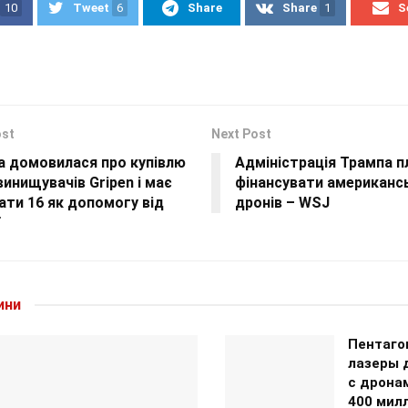
10
Tweet
6
Share
Share
1
S
ost
Next Post
а домовилася про купівлю
Адміністрація Трампа п
винищувачів Gripen і має
фінансувати американсь
ти 16 як допомогу від
дронів – WSJ
ини
Пентаго
лазеры 
с дрона
400 мил