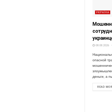
УКРАЇНА
Мошенни
сотрудн
украинц
08.08.2026
Национальн
опасной тр
мошенничес
злоумышлен
деньги, а п
READ MO