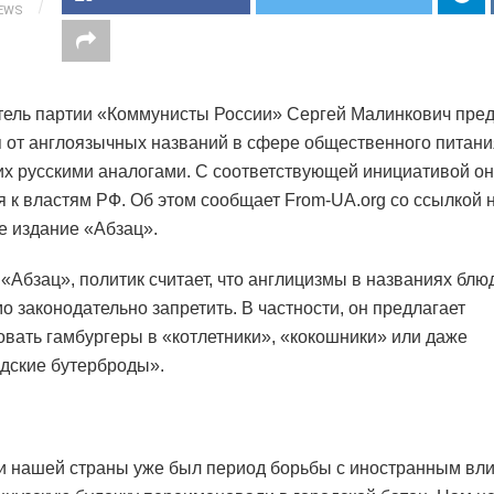
IEWS
ель партии «Коммунисты России» Сергей Малинкович пре
я от англоязычных названий в сфере общественного питани
их русскими аналогами. С соответствующей инициативой он
я к властям РФ. Об этом сообщает From-UA.org со ссылкой 
е издание «Абзац».
 «Абзац», политик считает, что англицизмы в названиях блю
о законодательно запретить. В частности, он предлагает
вать гамбургеры в «котлетники», «кокошники» или даже
дские бутерброды».
и нашей страны уже был период борьбы с иностранным вл