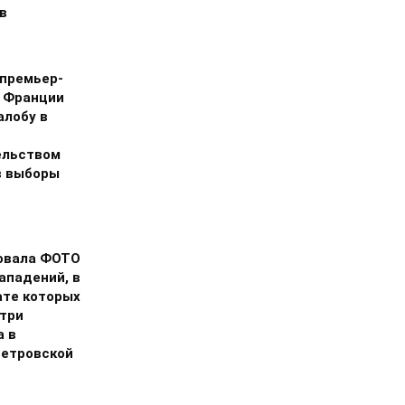
в
премьер-
 Франции
алобу в
ельством
в выборы
овала ФОТО
ападений, в
ате которых
 три
а в
етровской