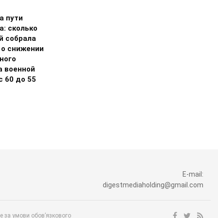
а пути
а: сколько
й собрала
 о снижении
ного
а военной
 60 до 55
E-mail:
digestmediaholding@gmail.com
ше за умови обов’язкового