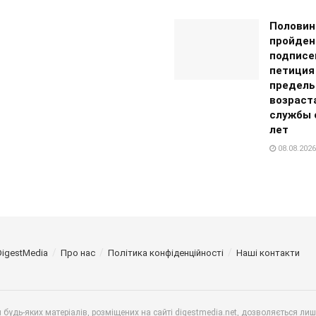
Половин
пройден
подписе
петиция
предель
возраст
службы с
лет
08.08.2026
DigestMedia
Про нас
Політика конфіденційності
Наші контакти
будь-яких матеріалів, розміщених на сайті digestmedia.net, дозволяється ли