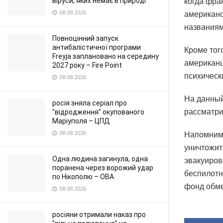
віруси, яких немає в природі
когда фра
08.08.2026
американс
названиям
Повноцінний запуск
антибалістичної програми
Кроме того
Freyja заплановано на середину
американц
2027 року – Fire Point
психическ
08.08.2026
На данный
росія зняла серіал про
рассматри
"відродження" окупованого
Маріуполя – ЦПД
08.08.2026
Напомним,
уничтожит
Одна людина загинула, одна
эвакуиров
поранена через ворожий удар
беспилотн
по Нікополю – ОВА
фонд обме
08.08.2026
росіяни отримали наказ про