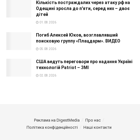
Кількість постраждалих через атаку рф на
Одещині зросла до п'яти, серед них – двоє
дітей
01.08.2026
Погиб Алексей Юков, возглавлявший
поисковую группу «Плацдарм». ВИДЕО
05.08.2026
США ведуть переговори про надання Україні
технологій Patriot – ЗМІ
02.08.2026
Реклама на DigestMedia
Про нас
Політика конфіденційності
Наші контакти