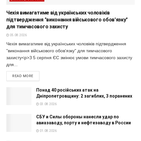
Чехія вимагатиме від українських чоловіків
підтвердження "виконання військового обов'язку"
для тимчасового захисту
05.08.2026
Чехія вимагатиме від українських чоловіків підтвердження
"виконання військового обов'язку" для тимчасового
захисту<p>З 5 серпня ЄС змінює умови тимчасового захисту
для...
READ MORE
Понад 40 російських атак на
Дніпропетровщину: 2 загиблих, 3 поранених
03.08.2026
СБУ и Силы обороны нанесли удар по
авиазаводу, порту и нефтезаводу в России
01.08.2026