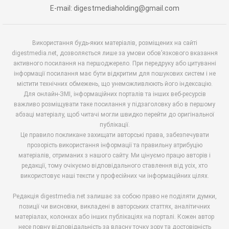
E-mail: digestmediaholding@gmail.com
Використання будь-яких матеріалів, розміщених на сайті
digestmedia.net, дозволяється лише за умови обов’язкового вказання
активного посилання на першоджерело. При передруку або цитуванні
інформації посилання має бути відкритим для пошукових систем і не
містити технічних обмежень, що унеможливлюють його індексацію.
Для онлайн-ЗМІ, інформаційних порталів та інших веб-ресурсів
важливо розміщувати таке посилання у підзаголовку або в першому
абзаці матеріалу, щоб читачі могли швидко перейти до оригінальної
публікації.
Це правило покликане захищати авторські права, забезпечувати
прозорість використання інформації та правильну атрибуцію
матеріалів, отриманих з нашого сайту. Ми цінуємо працю авторів і
редакції, тому очікуємо відповідального ставлення від усіх, хто
використовує наші тексти у професійних чи інформаційних цілях.
Редакція digestmedia.net залишає за собою право не поділяти думки,
позиції чи висновки, викладені в авторських статтях, аналітичних
матеріалах, колонках або інших публікаціях на порталі. Кожен автор
несе повну відповідальність за власну точку зору та достовірність