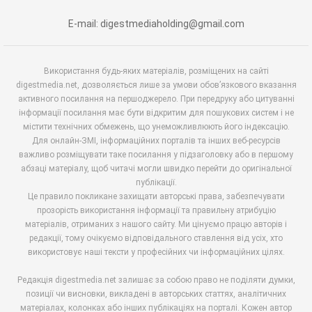
E-mail: digestmediaholding@gmail.com
Використання будь-яких матеріалів, розміщених на сайті
digestmedia.net, дозволяється лише за умови обов’язкового вказання
активного посилання на першоджерело. При передруку або цитуванні
інформації посилання має бути відкритим для пошукових систем і не
містити технічних обмежень, що унеможливлюють його індексацію.
Для онлайн-ЗМІ, інформаційних порталів та інших веб-ресурсів
важливо розміщувати таке посилання у підзаголовку або в першому
абзаці матеріалу, щоб читачі могли швидко перейти до оригінальної
публікації.
Це правило покликане захищати авторські права, забезпечувати
прозорість використання інформації та правильну атрибуцію
матеріалів, отриманих з нашого сайту. Ми цінуємо працю авторів і
редакції, тому очікуємо відповідального ставлення від усіх, хто
використовує наші тексти у професійних чи інформаційних цілях.
Редакція digestmedia.net залишає за собою право не поділяти думки,
позиції чи висновки, викладені в авторських статтях, аналітичних
матеріалах, колонках або інших публікаціях на порталі. Кожен автор