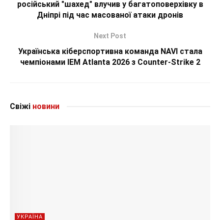
російський "шахед" влучив у багатоповерхівку в
Дніпрі під час масованої атаки дронів
Next Post
Українська кіберспортивна команда NAVI стала
чемпіонами IEM Atlanta 2026 з Counter-Strike 2
Свіжі
новини
УКРАЇНА