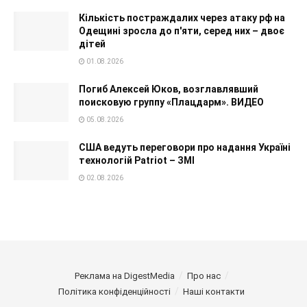
Кількість постраждалих через атаку рф на
Одещині зросла до п'яти, серед них – двоє
дітей
01.08.2026
Погиб Алексей Юков, возглавлявший
поисковую группу «Плацдарм». ВИДЕО
05.08.2026
США ведуть переговори про надання Україні
технологій Patriot – ЗМІ
02.08.2026
Реклама на DigestMedia
Про нас
Політика конфіденційності
Наші контакти