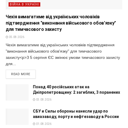
ВІЙНА В УКРАЇНІ
Чехія вимагатиме від українських чоловіків
підтвердження "виконання військового обов'язку"
для тимчасового захисту
05.08.2026
Чехія вимагатиме від українських чоловіків підтвердження
"виконання військового обов'язку" для тимчасового
захисту<p>З 5 серпня ЄС змінює умови тимчасового захисту
для...
READ MORE
Понад 40 російських атак на
Дніпропетровщину: 2 загиблих, 3 поранених
03.08.2026
СБУ и Силы обороны нанесли удар по
авиазаводу, порту и нефтезаводу в России
01.08.2026